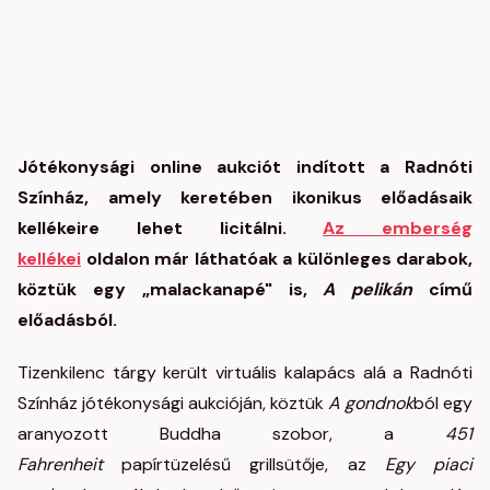
Jótékonysági online aukciót indított a Radnóti
Színház, amely keretében ikonikus előadásaik
kellékeire lehet licitálni.
Az emberség
kellékei
oldalon már láthatóak a különleges darabok,
köztük egy „malackanapé" is,
A pelikán
című
előadásból.
Tizenkilenc tárgy került virtuális kalapács alá a Radnóti
Színház jótékonysági aukcióján, köztük
A gondnok
ból egy
aranyozott Buddha szobor, a
451
Fahrenheit
papírtüzelésű grillsütője, az
Egy piaci