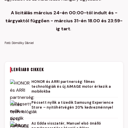
A licitálás március 24-én 00:00-tól indult és -
tárgyaktól függően - március 31-én 18.00 és 23:59-
ig tart
.
Fotó: Dömölky Dániel
LEGÚJABB CIKKEK
HONOR és ARRI partnerség: filmes
technológiák és új AiMAGE motor érkezik a
mobilokba
Pécsett nyílik a tizedik Samsung Experience
Store – nyitóhétvégén 20% kedvezménnyel
Az Edda visszatér, Manuel első önálló