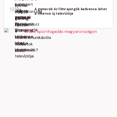
10
A gamerek és filmrajongók kedvence lehet
a Hisense új televíziója