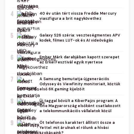
4
40 év után tért vissza Freddie Mercury
viaszfigura a brit nagykövethez
5
Galaxy S26 széria: veszteségmentes APV
kodek, filmes LUT-ok és AI videóvágás
6
Ember Márk darabjában kapott szerepet
az Erkel Fesztivál egyik nyertese
7
A Samsung bemutatja újgenerációs
Odyssey és ViewFinity monitoriait, köztük
első 6K gaming kijelzőit
8
Új taggal bővült a KiberPajzs program: A
One Magyarország elsőként csatlakozott
a telekommunikációs vállalatok közül
9
Öt telefonos karaktert állított össze a
Yettel: mit árulnak el rólunk a hívási
szokásaink?