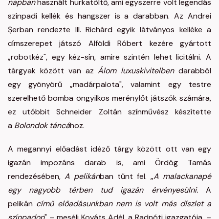
napban
használt hurkatöltő, ami egyszerre volt legendás
színpadi kellék és hangszer is a darabban. Az Andrei
Șerban rendezte III. Richárd egyik látványos kelléke a
címszerepet játszó Alföldi Róbert kezére gyártott
„robotkéz", egy kéz-sín, amire szintén lehet licitálni. A
tárgyak között van az
Álom luxuskivitelben
darabból
egy gyönyörű „madárpalota", valamint egy testre
szerelhető bomba öngyilkos merénylőt játszók számára,
ez utóbbit Schneider Zoltán színművész készítette
a
Bolondok tánc
á
hoz.
A megannyi előadást idéző tárgy között ott van egy
igazán impozáns darab is, ami Ördög Tamás
rendezésében,
A pelikán
ban tűnt fel. „
A malackanapé
egy
nagyobb térben tud igazán érvényesülni.
A
pelikán
című előadásunkban nem is volt más díszlet a
színpadon
" – meséli Kováts Adél, a Radnóti igazgatója. –