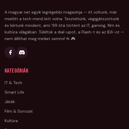
A magyar net egyik legrégebbi magazinja — itt voltunk, már
mielőtt a tech menő lett volna. Teszteltünk, végigjátszottunk
és leírtunk mindent, ami '99 óta történt az IT, gaming, film és
kultúra világában. Túléltük a dial-upot, a Flash-t és az IE6-ot —
nem állíthat meg minket semmi! ☕ 🎮
Kategóriák
IT & Tech
Smart Life
Játék
Film & Sorozat
Kultúra