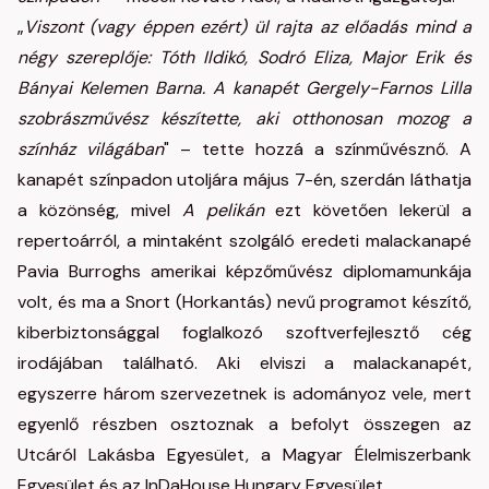
„
Viszont (vagy éppen ezért) ül rajta az előadás mind a
négy szereplője: Tóth Ildikó, Sodró Eliza, Major Erik és
Bányai Kelemen Barna. A kanapét Gergely-Farnos Lilla
szobrászművész készítette, aki otthonosan mozog a
színház világában
" – tette hozzá a színművésznő. A
kanapét színpadon utoljára május 7-én, szerdán láthatja
a közönség, mivel
A pelikán
ezt követően lekerül a
repertoárról, a mintaként szolgáló eredeti malackanapé
Pavia Burroghs amerikai képzőművész diplomamunkája
volt, és ma a Snort (Horkantás) nevű programot készítő,
kiberbiztonsággal foglalkozó szoftverfejlesztő cég
irodájában található. Aki elviszi a malackanapét,
egyszerre három szervezetnek is adományoz vele, mert
egyenlő részben osztoznak a befolyt összegen az
Utcáról Lakásba Egyesület, a Magyar Élelmiszerbank
Egyesület és az InDaHouse Hungary Egyesület.