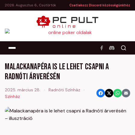
2026. Augusztus 6., Csütörtök
Csatlakozz Discord közösségünkhöz
Malackanapéra is le lehet csapni a
Radnóti árverésén
2025. március 28.
·
Radnóti Színház
·
Színház