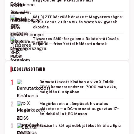
nagykoncertjére készül a Plázs
Két új ZTE készülék érkezett Magyarországra:
nubia Focus 2 Ultra 5G és Watch K2 gyerek
okosóra
Tízszeres SMS-forgalom a Balaton-átúszás
céljánál — friss Yettel hálózati adatok
LEGOLVASOTTABB
1
Bemutatkozott Kínában a vivo X Fold6:
ZEISS kamerarendszer, 7000 mAh akku,
még idén Európában
2
Megérkezett a Lámpások hivatalos
előzetese – a DC-sorozat augusztus 17-
én debütál a HBO Maxon
3
Ezúttal is két ajándék játékot kínál az Epic