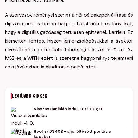
Krisztina, az IVSZ főtitkára.
A szervezők reményei szerint a női példaképek állítása és
díjazása arra is bátoríthatja a fiatal nőket és lányokat,
hogy a digitális gazdaság területén építsenek karriert. Ez
kiemelten fontos, hiszen lemorzsolódásukkal a szektor
elveszítené a potenciális tehetségek közel 50%-át. Az
IVSZ és a WiTH ezért is szeretne hagyományt teremteni
és a jövő évben is elindítani a pályázatot.
LEGÚJABB CIKKEK
Visszaszámlálás indul: -1, 0, Sziget!
Reolink D340B - a jól öltözött portás a
kapuban