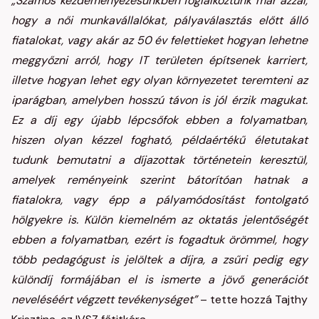
„Számos kezdeményezésünkben foglalkoztunk már azzal,
hogy a női munkavállalókat, pályaválasztás előtt álló
fiatalokat, vagy akár az 50 év felettieket hogyan lehetne
meggyőzni arról, hogy IT területen építsenek karriert,
illetve hogyan lehet egy olyan környezetet teremteni az
iparágban, amelyben hosszú távon is jól érzik magukat.
Ez a díj egy újabb lépcsőfok ebben a folyamatban,
hiszen olyan kézzel fogható, példaértékű életutakat
tudunk bemutatni a díjazottak történetein keresztül,
amelyek reményeink szerint bátorítóan hatnak a
fiatalokra, vagy épp a pályamódosítást fontolgató
hölgyekre is. Külön kiemelném az oktatás jelentőségét
ebben a folyamatban, ezért is fogadtuk örömmel, hogy
több pedagógust is jelöltek a díjra, a zsűri pedig egy
különdíj formájában el is ismerte a jövő generációt
neveléséért végzett tevékenységet”
– tette hozzá Tajthy