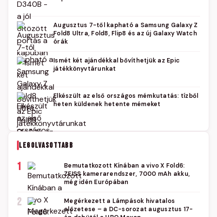
Augusztus 7-től kapható a Samsung Galaxy Z
Fold8 Ultra, Fold8, Flip8 és az új Galaxy Watch
órák
Ismét két ajándékkal bővíthetjük az Epic
játékkönyvtárunkat
Elkészült az első országos mémkutatás: tízből
heten küldenek hetente mémeket
LEGOLVASOTTABB
1
Bemutatkozott Kínában a vivo X Fold6:
ZEISS kamerarendszer, 7000 mAh akku,
még idén Európában
2
Megérkezett a Lámpások hivatalos
előzetese – a DC-sorozat augusztus 17-