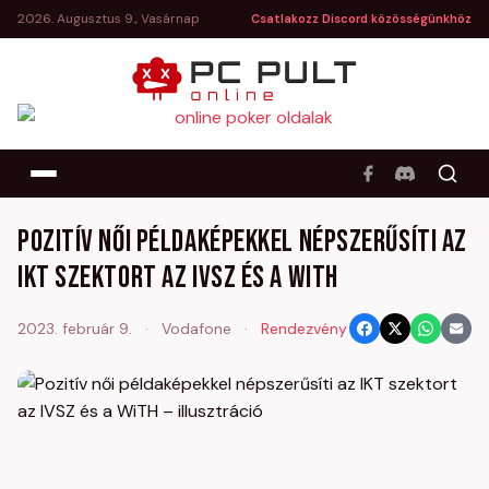
2026. Augusztus 9., Vasárnap
Csatlakozz Discord közösségünkhöz
Pozitív női példaképekkel népszerűsíti az
IKT szektort az IVSZ és a WiTH
2023. február 9.
·
Vodafone
·
Rendezvény