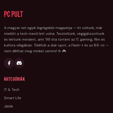
PC Pult
A magyar net egyik legrégebbi magazinja — itt voltunk, már
mielőtt a tech menő lett volna. Teszteltünk, végigjátszottunk
és leírtunk mindent, ami '99 óta történt az IT, gaming, film és
kultúra világában. Túléltük a dial-upot, a Flash-t és az IE6-ot —
nem állíthat meg minket semmi! ☕ 🎮
Kategóriák
IT & Tech
Smart Life
Játék