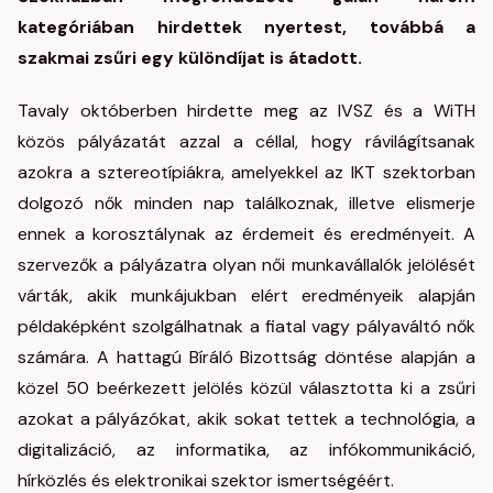
kategóriában hirdettek nyertest, továbbá a
szakmai zsűri egy különdíjat is átadott.
Tavaly októberben hirdette meg az IVSZ és a WiTH
közös pályázatát azzal a céllal, hogy rávilágítsanak
azokra a sztereotípiákra, amelyekkel az IKT szektorban
dolgozó nők minden nap találkoznak, illetve elismerje
ennek a korosztálynak az érdemeit és eredményeit. A
szervezők a pályázatra olyan női munkavállalók jelölését
várták, akik munkájukban elért eredményeik alapján
példaképként szolgálhatnak a fiatal vagy pályaváltó nők
számára. A hattagú Bíráló Bizottság döntése alapján a
közel 50 beérkezett jelölés közül választotta ki a zsűri
azokat a pályázókat, akik sokat tettek a technológia, a
digitalizáció, az informatika, az infókommunikáció,
hírközlés és elektronikai szektor ismertségéért.