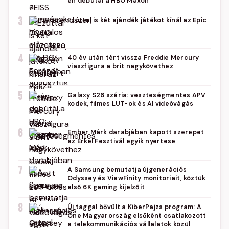
én debütál a HBO Maxon
3
Ezúttal is két ajándék játékot kínál az Epic
4
40 év után tért vissza Freddie Mercury
viaszfigura a brit nagykövethez
5
Galaxy S26 széria: veszteségmentes APV
kodek, filmes LUT-ok és AI videóvágás
6
Ember Márk darabjában kapott szerepet
az Erkel Fesztivál egyik nyertese
7
A Samsung bemutatja újgenerációs
Odyssey és ViewFinity monitoriait, köztük
első 6K gaming kijelzőit
8
Új taggal bővült a KiberPajzs program: A
One Magyarország elsőként csatlakozott
a telekommunikációs vállalatok közül