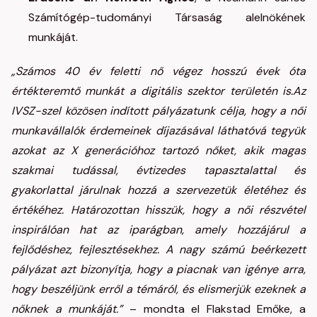
Számítógép-tudományi Társaság alelnökének
munkáját.
„Számos 40 év feletti nő végez hosszú évek óta
értékteremtő munkát a digitális szektor területén is.Az
IVSZ-szel közösen indított pályázatunk célja, hogy a női
munkavállalók érdemeinek díjazásával láthatóvá tegyük
azokat az X generációhoz tartozó nőket, akik magas
szakmai tudással, évtizedes tapasztalattal és
gyakorlattal járulnak hozzá a szervezetük életéhez és
értékéhez. Határozottan hisszük, hogy a női részvétel
inspirálóan hat az iparágban, amely hozzájárul a
fejlődéshez, fejlesztésekhez. A nagy számú beérkezett
pályázat azt bizonyítja, hogy a piacnak van igénye arra,
hogy beszéljünk erről a témáról, és elismerjük ezeknek a
nőknek a munkáját.”
– mondta el Flakstad Emőke, a