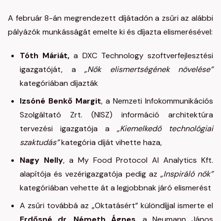
A február 8-án megrendezett díjátadón a zsűri az alábbi
pályázók munkásságát emelte ki és díjazta elismerésével:
Tóth Máriát,
a DXC Technology szoftverfejlesztési
igazgatóját, a
„Nők elismertségének növelése”
kategóriában díjazták
Izsóné Benkő Margit
, a Nemzeti Infokommunikációs
Szolgáltató Zrt. (NISZ) információ architektúra
tervezési igazgatója a
„Kiemelkedő technológiai
szaktudás”
kategória díját vihette haza,
Nagy Nelly
, a My Food Protocol AI Analytics Kft.
alapítója és vezérigazgatója pedig az
„Inspiráló nők”
kategóriában vehette át a legjobbnak járó elismerést
A zsűri továbbá az „Oktatásért” különdíjjal ismerte el
Erdősné dr. Németh Ágnes
, a Neumann János