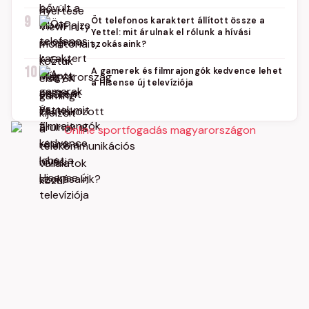
9
Öt telefonos karaktert állított össze a
Yettel: mit árulnak el rólunk a hívási
szokásaink?
10
A gamerek és filmrajongók kedvence lehet
a Hisense új televíziója