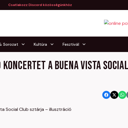
Csatlakozz Discord közösségünkhöz
 & Sorozat
Kultúra
Fesztivál
 koncertet a Buena Vista Socia