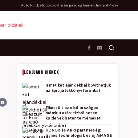
Autó Pult
Betűtípusok
Ha én gazdag lennék...
InstantProxy
l
LEGÚJABB CIKKEK
Ismét két ajándékkal bővíthetjük
az Epic játékkönyvtárunkat
Elkészült az első országos
mémkutatás: tízből heten
küldenek hetente mémeket
HONOR és ARRI partnerség:
filmes technológiák és új AiMAGE