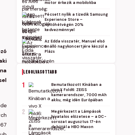
motor érkezik a mobilokba
Pécsett nyílik a tizedik Samsung
Experience Store –
nyitóhétvégén 20%
kedvezménnyel
Az Edda visszatér, Manuel első
önálló nagykoncertjére készül a
ozó
Plázs
aki
ena
LEGOLVASOTTABB
sel
1
Bemutatkozott Kínában a
vivo X Fold6: ZEISS
kamerarendszer, 7000 mAh
akku, még idén Európában
 de
2
Megérkezett a Lámpások
rch
hivatalos előzetese – a DC-
sorozat augusztus 17-én
 67
debütál a HBO Maxon
lub