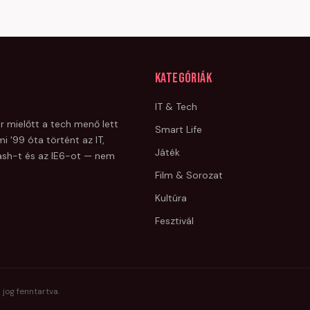
Kategóriák
IT & Tech
r mielőtt a tech menő lett
Smart Life
i '99 óta történt az IT,
Játék
Flash-t és az IE6-ot — nem
Film & Sorozat
Kultúra
Fesztivál
 jog fenntartva.