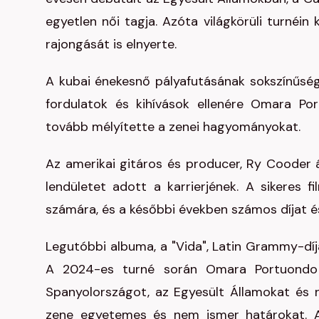
egyetlen női tagja. Azóta világkörüli turnéin
rajongását is elnyerte.
A kubai énekesnő pályafutásának sokszínűségét
fordulatok és kihívások ellenére Omara Port
tovább mélyítette a zenei hagyományokat.
Az amerikai gitáros és producer, Ry Cooder á
lendületet adott a karrierjének. A sikeres 
számára, és a későbbi években számos díjat és
Legutóbbi albuma, a "Vida", Latin Grammy-díja
A 2024-es turné során Omara Portuondo a
Spanyolországot, az Egyesült Államokat és 
zene egyetemes és nem ismer határokat. A