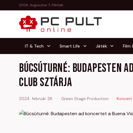
2026. Augusztus 7., Péntek
IT & Tech
Smart Life
Játék
Film
Búcsúturné: Budapesten ad
Club sztárja
2024. február 28.
·
Green Stage Production
·
Koncert