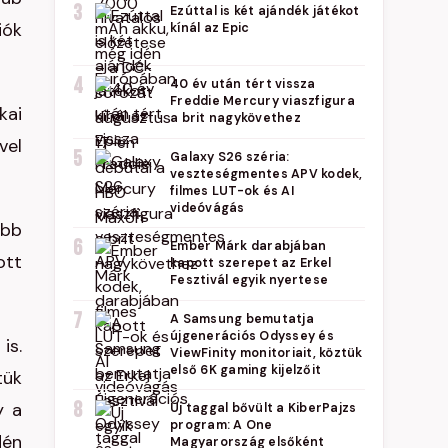
3
Ezúttal is két ajándék játékot
iók
kínál az Epic
4
40 év után tért vissza
Freddie Mercury viaszfigura
kai
a brit nagykövethez
vel
5
Galaxy S26 széria:
veszteségmentes APV kodek,
filmes LUT-ok és AI
videóvágás
abb
6
Ember Márk darabjában
ott
kapott szerepet az Erkel
Fesztivál egyik nyertese
7
A Samsung bemutatja
újgenerációs Odyssey és
is.
ViewFinity monitoriait, köztük
első 6K gaming kijelzőit
tük
8
y a
Új taggal bővült a KiberPajzs
program: A One
dén
Magyarország elsőként