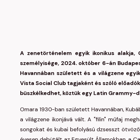
A zenetörténelem egyik ikonikus alakja,
személyisége, 2024. október 6-án Budapes
Havannában született és a világzene egyik
Vista Social Club tagjaként és szóló előadók
büszkélkedhet, köztük egy Latin Grammy-díj
Omara 1930-ban született Havannában, Kubába
a világzene ikonjává vált. A "filin" műfaj me
songokat és kubai befolyású dzsesszt ötvöző
évesen debütált az Egyesült Államokban, a Car