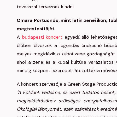
tavasszal terveznek kiadni.
Omara Portuondo, mint latin zenei ikon, töb
megtestesítőjét.
A
budapesti koncert
egyedülálló lehetőséget
élőben élvezzék a legendás énekesnő búcsúel
melyek megidézik a kubai zene gazdagságát és
ahol a zene és a kubai kultúra varázslatos v
mindig központi szerepet játszottak a művés
A koncert szervezője a Green Stage Productio
"A Földünk védelme, és ezért tudatos célunk,
megvalósításához szükséges energiafelhasz
Ökológiai lábnyomát, ezen számítások eredmén