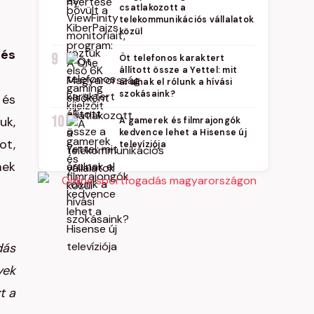
csatlakozott a
telekommunikációs vállalatok
közül
zés
9
Öt telefonos karaktert
állított össze a Yettel: mit
árulnak el rólunk a hívási
szokásaink?
 és
10
uk,
A gamerek és filmrajongók
kedvence lehet a Hisense új
ot,
televíziója
mek
dás
yek
t a