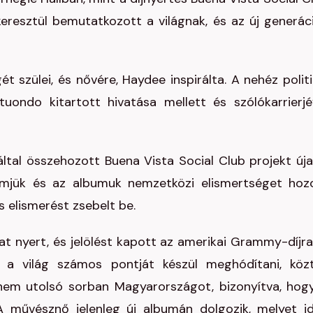
 keresztül bemutatkozott a világnak, és az új generác
 szülei, és nővére, Haydee inspirálta. A nehéz politi
uondo kitartott hivatása mellett és szólókarrierjé
ltal összehozott Buena Vista Social Club projekt új
filmjük és az albumuk nemzetközi elismertséget hoz
 elismerést zsebelt be.
t nyert, és jelölést kapott az amerikai Grammy-díjra 
 világ számos pontját készül meghódítani, köz
nem utolsó sorban Magyarországot, bizonyítva, hog
 művésznő jelenleg új albumán dolgozik, melyet i