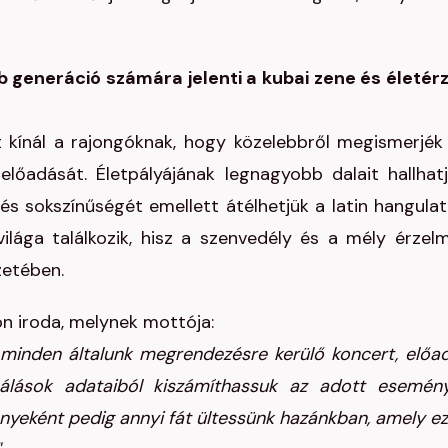
b generáció számára jelenti a kubai zene és életér
 kínál a rajongóknak, hogy közelebbről megismerjék
őadását. Életpályájának legnagyobb dalait hallhatj
 sokszínűségét emellett átélhetjük a latin hangulat
ilága találkozik, hisz a szenvedély és a mély érzel
zetében.
n iroda, melynek mottója:
 minden általunk megrendezésre kerülő koncert, előa
nálások adataiból kiszámíthassuk az adott esemén
yeként pedig annyi fát ültessünk hazánkban, amely ez