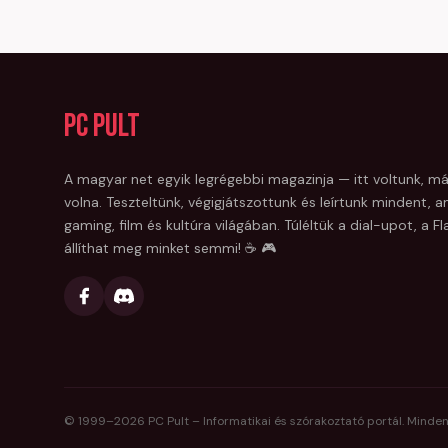
PC Pult
A magyar net egyik legrégebbi magazinja — itt voltunk, má
volna. Teszteltünk, végigjátszottunk és leírtunk mindent, am
gaming, film és kultúra világában. Túléltük a dial-upot, a 
állíthat meg minket semmi! ☕ 🎮
© 1999–
2026
PC Pult – Informatikai és szórakoztató portál. Minden