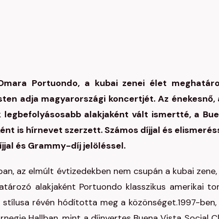
 Omara Portuondo, a kubai zenei élet meghatár
ten adja magyarországi koncertjét. Az énekesnő, 
 legbefolyásosabb alakjaként vált ismertté, a Bu
ént is hírnevet szerzett. Számos díjjal és elismerés
jal és Grammy-díj jelöléssel.
n, az elmúlt évtizedekben nem csupán a kubai zene,
ghatározó alakjaként Portuondo klasszikus amerikai to
 stílusa révén hódította meg a közönséget.1997-ben,
negie Hallban, mint a díjnyertes Buena Vista Social C