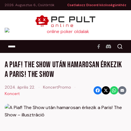
2026. Augusztus 6., Csütörtök
Csatlakozz Discord közösségünkhöz
A Piaf! The Show után hamarosan érkezik
a Paris! The Show
2024. április 22.
·
KoncertPromo
·
Koncert