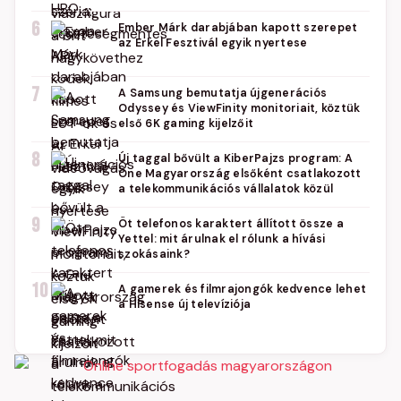
6
Ember Márk darabjában kapott szerepet
az Erkel Fesztivál egyik nyertese
7
A Samsung bemutatja újgenerációs
Odyssey és ViewFinity monitoriait, köztük
első 6K gaming kijelzőit
8
Új taggal bővült a KiberPajzs program: A
One Magyarország elsőként csatlakozott
a telekommunikációs vállalatok közül
9
Öt telefonos karaktert állított össze a
Yettel: mit árulnak el rólunk a hívási
szokásaink?
10
A gamerek és filmrajongók kedvence lehet
a Hisense új televíziója