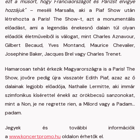
ezt a műsort, hogy Franciaországot és Párizst elvigye
hozzájuk"
– meséli Marsalla, aki a Piaf Show után
létrehozta a Paris! The Show-t, azt a monumentális
előadást, ami a legendás énekesnő dalain túl olyan
előadók életműveiből is válogat, mint Charles Aznavour,
Gilbert Becaud, Yves Montand, Maurice Chevalier,
Josephine Baker, Jacques Brel vagy Charles Trenet.
Hamarosan tehát érkezik Magyarországra is a Paris! The
Show, jövőre pedig újra visszatér Edith Piaf, azaz az ő
dalainak legjobb előadója, Nathalie Lermitte, aki immár
szimfonikus kísérettel énekli az örökbecsű sanzonokat,
mint a Non, je ne regrette rien, a Milord vagy a Padam...
padam.
Jegyek és további információk
a
www.koncertpromo.hu
oldalon érhetők el.