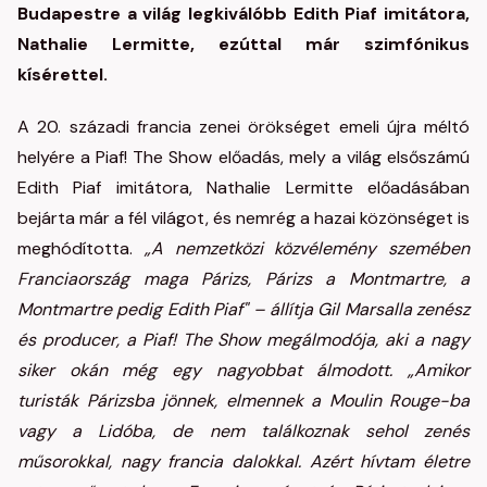
Budapestre a világ legkiválóbb Edith Piaf imitátora,
Nathalie Lermitte, ezúttal már szimfónikus
kísérettel.
A 20. századi francia zenei örökséget emeli újra méltó
helyére a Piaf! The Show előadás, mely a világ elsőszámú
Edith Piaf imitátora, Nathalie Lermitte előadásában
bejárta már a fél világot, és nemrég a hazai közönséget is
meghódította.
„A nemzetközi közvélemény szemében
Franciaország maga Párizs, Párizs a Montmartre, a
Montmartre pedig Edith Piaf" – állítja Gil Marsalla zenész
és producer, a Piaf! The Show megálmodója, aki a nagy
siker okán még egy nagyobbat álmodott. „Amikor
turisták Párizsba jönnek, elmennek a Moulin Rouge-ba
vagy a Lidóba, de nem találkoznak sehol zenés
műsorokkal, nagy francia dalokkal. Azért hívtam életre