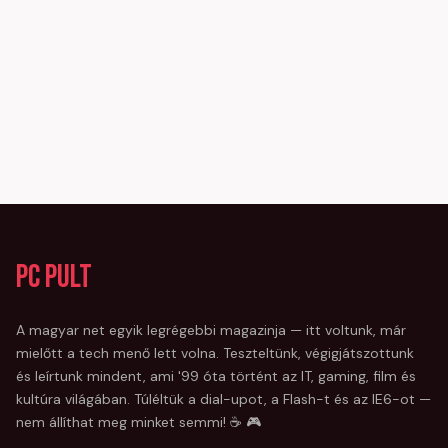
PC Pult
A magyar net egyik legrégebbi magazinja — itt voltunk, már
mielőtt a tech menő lett volna. Teszteltünk, végigjátszottunk
és leírtunk mindent, ami '99 óta történt az IT, gaming, film és
kultúra világában. Túléltük a dial-upot, a Flash-t és az IE6-ot —
nem állíthat meg minket semmi! ☕ 🎮