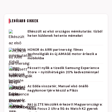
LEGÚJABB CIKKEK
Elkészült az első országos mémkutatás: tízből
heten küldenek hetente mémeket
HONOR és ARRI partnerség: filmes
technológiák és új AiMAGE motor érkezik a
mobilokba
Pécsett nyílik a tizedik Samsung Experience
Store – nyitóhétvégén 20% kedvezménnyel
Az Edda visszatér, Manuel első önálló
nagykoncertjére készül a Plázs
Két új ZTE készülék érkezett Magyarországra:
nubia Focus 2 Ultra 5G és Watch K2 gyerek