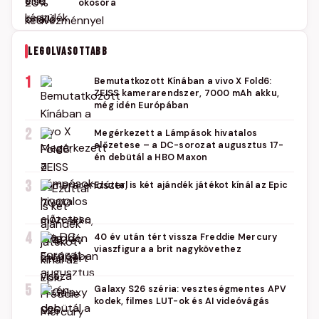
okosóra
LEGOLVASOTTABB
1
Bemutatkozott Kínában a vivo X Fold6:
ZEISS kamerarendszer, 7000 mAh akku,
még idén Európában
2
Megérkezett a Lámpások hivatalos
előzetese – a DC-sorozat augusztus 17-
én debütál a HBO Maxon
3
Ezúttal is két ajándék játékot kínál az Epic
4
40 év után tért vissza Freddie Mercury
viaszfigura a brit nagykövethez
5
Galaxy S26 széria: veszteségmentes APV
kodek, filmes LUT-ok és AI videóvágás