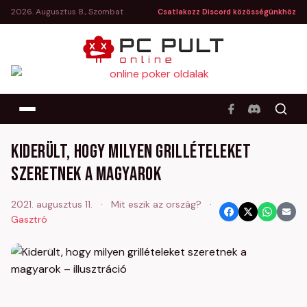
2026. Augusztus 8., Szombat
Csatlakozz Discord közösségünkhöz
Kiderült, hogy milyen grillételeket
szeretnek a magyarok
2021. augusztus 11.
·
Mit eszik az ország?
·
Gasztró