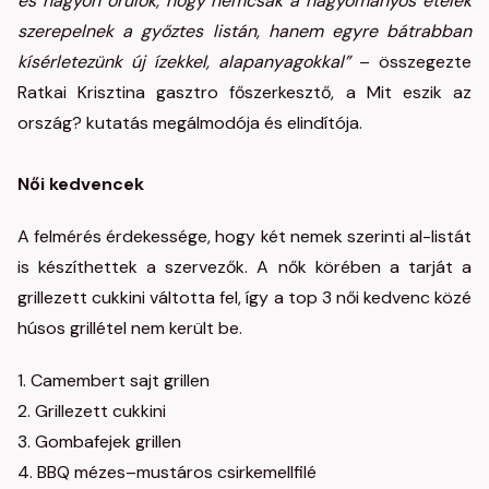
és nagyon örülök, hogy nemcsak a hagyományos ételek
szerepelnek a győztes listán, hanem egyre bátrabban
kísérletezünk új ízekkel, alapanyagokkal”
– összegezte
Ratkai Krisztina gasztro főszerkesztő, a Mit eszik az
ország? kutatás megálmodója és elindítója.
Női kedvencek
A felmérés érdekessége, hogy két nemek szerinti al-listát
is készíthettek a szervezők. A nők körében a tarját a
grillezett cukkini váltotta fel, így a top 3 női kedvenc közé
húsos grillétel nem került be.
1. Camembert sajt grillen
2. Grillezett cukkini
3. Gombafejek grillen
4. BBQ mézes–mustáros csirkemellfilé