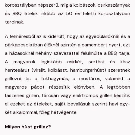
korosztályban népszerű, míg a kolbászok, csirkeszárnyak
és BBQ ételek inkább az 50 év feletti korosztályban
tarolnak.
A felmérésből az is kiderült, hogy az egyedülállóknál és a
párkapcsolatban élőknél szintén a camembert nyert, ezt
a házasoknál néhány szavazattal felülmúlta a BBQ tarja.
A magyarok leginkább csirkét, sertést és kész
hentesárut (virslit, kolbászt, hamburgerhúst) szeretnek
grillezni, és a fokhagymás, a mustáros, valamint a
magyaros pácot részesítik előnyben. A legtöbben
faszenes grillen, tárcsán vagy elektromos grillen készítik
el ezeket az ételeket, saját bevallásuk szerint havi egy-
két alkalommal, főleg hétvégente.
Milyen húst grillez?