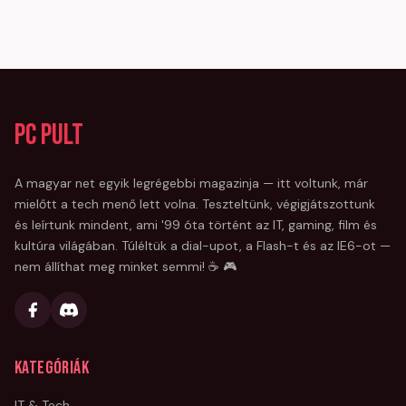
PC Pult
A magyar net egyik legrégebbi magazinja — itt voltunk, már
mielőtt a tech menő lett volna. Teszteltünk, végigjátszottunk
és leírtunk mindent, ami '99 óta történt az IT, gaming, film és
kultúra világában. Túléltük a dial-upot, a Flash-t és az IE6-ot —
nem állíthat meg minket semmi! ☕ 🎮
Kategóriák
IT & Tech