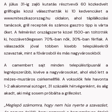
A július 31-ig zajló kutatás résztvevői 60 közkedvelt
grillfogás közül választhatták ki 10 kedvencüket a
www.miteszikazorszag.hu oldalon, ahol táplálkozási
tanácsok, grill receptek és számos gasztro tipp is várta
őket. A felmérést országszerte közel 1500-an töltötték
ki, hozzávetőlegesen 70%-ban nők, 30%-ban férfiak. A
válaszadók jóval többen kisebb településekről
szavaztak, mint a fővárosból és más nagyvárosokból.
A camembert sajt minden településtípusnál a
legnépszerűbb, kivéve a nagyvárosokat, ahol első lett a
mézes-mustáros csirkemellfilé. A voksolók fele havonta
1-2 alkalommal sütöget, 31 százalék hétvégenként, és alig
akadt, aki még sosem próbálta a grillezést.
„Meglepő számomra, hogy nem hús nyerte a szavazást,