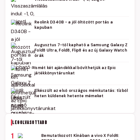
Reolink D340B - a jól öltözött portás a
kapuban
Augusztus 7-től kapható a Samsung Galaxy Z
Fold8 Ultra, Fold8, Flip8 és az új Galaxy Watch
órák
Ismét két ajándékkal bővíthetjük az Epic
játékkönyvtárunkat
Elkészült az első országos mémkutatás: tízből
heten küldenek hetente mémeket
LEGOLVASOTTABB
1
Bemutatkozott Kínában a vivo X Fold6: