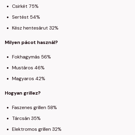
Csirkét 75%
Sertést 54%
Kész hentesárut 32%
Milyen pácot használ?
Fokhagymás 56%
Mustáros 46%
Magyaros 42%
Hogyan grillez?
Faszenes grillen 58%
Tárcsán 35%
Elektromos grillen 32%