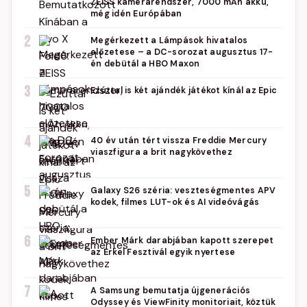
ZEISS kamerarendszer, 7000 mAh akku,
még idén Európában
2
Megérkezett a Lámpások hivatalos
előzetese – a DC-sorozat augusztus 17-
én debütál a HBO Maxon
3
Ezúttal is két ajándék játékot kínál az Epic
4
40 év után tért vissza Freddie Mercury
viaszfigura a brit nagykövethez
5
Galaxy S26 széria: veszteségmentes APV
kodek, filmes LUT-ok és AI videóvágás
6
Ember Márk darabjában kapott szerepet
az Erkel Fesztivál egyik nyertese
7
A Samsung bemutatja újgenerációs
Odyssey és ViewFinity monitoriait, köztük