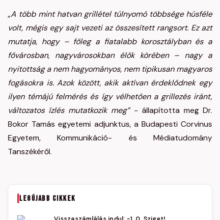
„A több mint hatvan grillétel túlnyomó többsége húsféle
volt, mégis egy sajt vezeti az összesített rangsort. Ez azt
mutatja, hogy – főleg a fiatalabb korosztályban és a
fővárosban, nagyvárosokban élők körében – nagy a
nyitottság a nem hagyományos, nem tipikusan magyaros
fogásokra is. Azok között, akik aktívan érdeklődnek egy
ilyen témájú felmérés és így vélhetően a grillezés iránt,
változatos ízlés mutatkozik meg”
- állapította meg Dr.
Bokor Tamás egyetemi adjunktus, a Budapesti Corvinus
Egyetem, Kommunikáció- és Médiatudomány
Tanszékéről.
LEGÚJABB CIKKEK
Visszaszámlálás indul: -1, 0, Sziget!