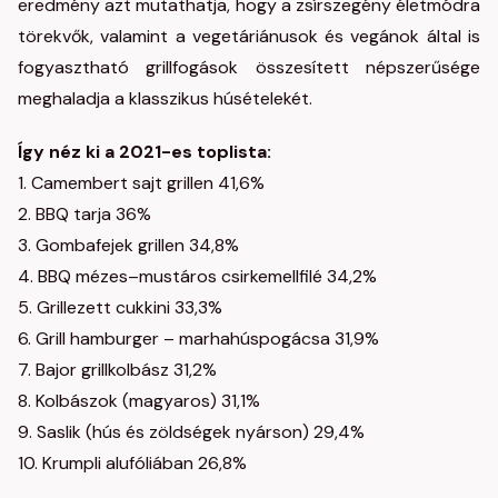
eredmény azt mutathatja, hogy a zsírszegény életmódra
törekvők, valamint a vegetáriánusok és vegánok által is
fogyasztható grillfogások összesített népszerűsége
meghaladja a klasszikus húsételekét.
Így néz ki a 2021-es toplista:
1. Camembert sajt grillen 41,6%
2. BBQ tarja 36%
3. Gombafejek grillen 34,8%
4. BBQ mézes–mustáros csirkemellfilé 34,2%
5. Grillezett cukkini 33,3%
6. Grill hamburger – marhahúspogácsa 31,9%
7. Bajor grillkolbász 31,2%
8. Kolbászok (magyaros) 31,1%
9. Saslik (hús és zöldségek nyárson) 29,4%
10. Krumpli alufóliában 26,8%