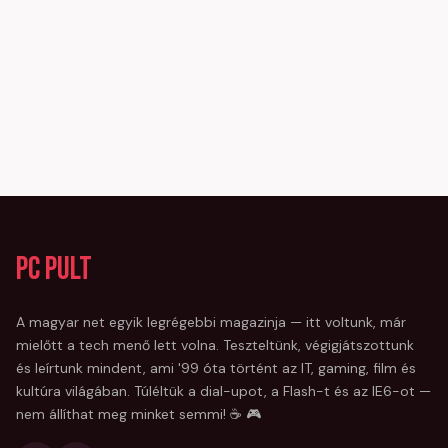
PC Pult
A magyar net egyik legrégebbi magazinja — itt voltunk, már
mielőtt a tech menő lett volna. Teszteltünk, végigjátszottunk
és leírtunk mindent, ami '99 óta történt az IT, gaming, film és
kultúra világában. Túléltük a dial-upot, a Flash-t és az IE6-ot —
nem állíthat meg minket semmi! ☕ 🎮