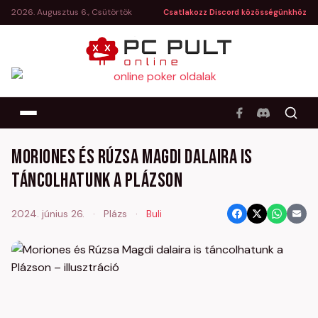
2026. Augusztus 6., Csütörtök
Csatlakozz Discord közösségünkhöz
Moriones és Rúzsa Magdi dalaira is
táncolhatunk a Plázson
2024. június 26.
·
Plázs
·
Buli