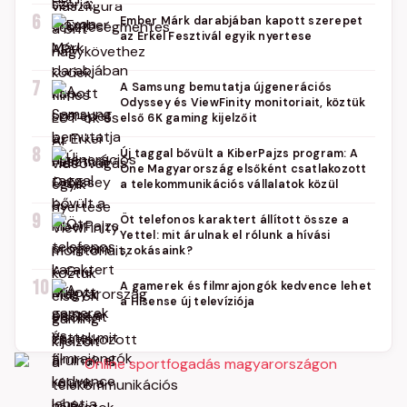
6
Ember Márk darabjában kapott szerepet
az Erkel Fesztivál egyik nyertese
7
A Samsung bemutatja újgenerációs
Odyssey és ViewFinity monitoriait, köztük
első 6K gaming kijelzőit
8
Új taggal bővült a KiberPajzs program: A
One Magyarország elsőként csatlakozott
a telekommunikációs vállalatok közül
9
Öt telefonos karaktert állított össze a
Yettel: mit árulnak el rólunk a hívási
szokásaink?
10
A gamerek és filmrajongók kedvence lehet
a Hisense új televíziója