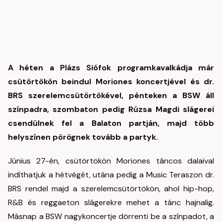
A héten a Plázs Siófok programkavalkádja már
csütörtökön beindul Moriones koncertjével és dr.
BRS szerelemcsütörtökével, pénteken a BSW áll
színpadra, szombaton pedig Rúzsa Magdi slágerei
csendülnek fel a Balaton partján, majd több
helyszínen pörögnek tovább a partyk.
Június 27-én, csütörtökön Moriones táncos dalaival
indíthatjuk a hétvégét, utána pedig a Music Teraszon dr.
BRS rendel majd a szerelemcsütörtökön, ahol hip-hop,
R&B és reggaeton slágerekre mehet a tánc hajnalig.
Másnap a BSW nagykoncertje dörrenti be a színpadot, a