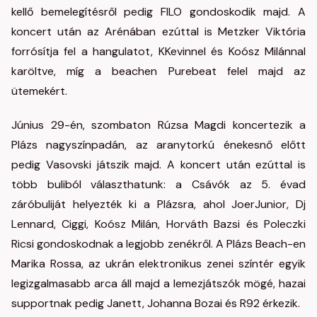
kellő bemelegítésről pedig FILO gondoskodik majd. A
koncert után az Arénában ezúttal is Metzker Viktória
forrósítja fel a hangulatot, KKevinnel és Koósz Milánnal
karöltve, míg a beachen Purebeat felel majd az
ütemekért.
Június 29-én, szombaton Rúzsa Magdi koncertezik a
Plázs nagyszínpadán, az aranytorkú énekesnő előtt
pedig Vasovski játszik majd. A koncert után ezúttal is
több buliból választhatunk: a Csávók az 5. évad
záróbuliját helyezték ki a Plázsra, ahol JoerJunior, Dj
Lennard, Ciggi, Koósz Milán, Horváth Bazsi és Poleczki
Ricsi gondoskodnak a legjobb zenékről. A Plázs Beach-en
Marika Rossa, az ukrán elektronikus zenei színtér egyik
legizgalmasabb arca áll majd a lemezjátszók mögé, hazai
supportnak pedig Janett, Johanna Bozai és R92 érkezik.