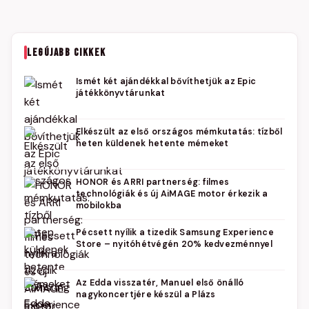
LEGÚJABB CIKKEK
Ismét két ajándékkal bővíthetjük az Epic
játékkönyvtárunkat
Elkészült az első országos mémkutatás: tízből
heten küldenek hetente mémeket
HONOR és ARRI partnerség: filmes
technológiák és új AiMAGE motor érkezik a
mobilokba
Pécsett nyílik a tizedik Samsung Experience
Store – nyitóhétvégén 20% kedvezménnyel
Az Edda visszatér, Manuel első önálló
nagykoncertjére készül a Plázs