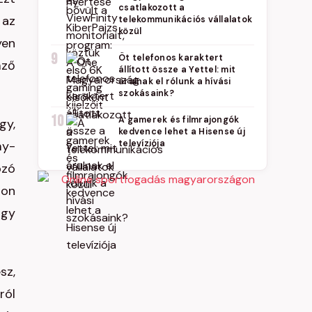
csatlakozott a
 az
telekommunikációs vállalatok
közül
yen
9
Öt telefonos karaktert
mző
állított össze a Yettel: mit
árulnak el rólunk a hívási
szokásaink?
10
A gamerek és filmrajongók
gy,
kedvence lehet a Hisense új
my-
televíziója
ozó
lon
úgy
sz,
ról