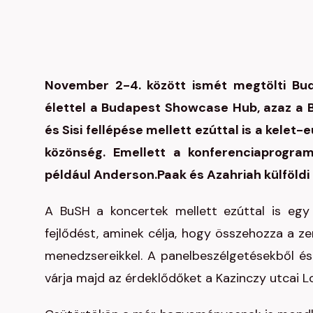
November 2-4. között ismét megtölti Buda
élettel a Budapest Showcase Hub, azaz a 
és Sisi fellépése mellett ezúttal is a kelet
közönség. Emellett a konferenciaprogram
például Anderson.Paak és Azahriah külföldi 
A BuSH a koncertek mellett ezúttal is egy
fejlődést, aminek célja, hogy összehozza a z
menedzsereikkel. A panelbeszélgetésekből é
várja majd az érdeklődőket a Kazinczy utcai Lo