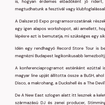
is, hogyan érdemes előadóként jó ridert,
megtudhatunk a fesztivál vagy klubfoglalássa
A Dalszerző Expo programsorozatának részeké
egy igen alapos workshopot, aki amellett, ho
lépésre azt is bemutatja, mi szükséges egy si
Idén egy rendhagyó Record Store Tour is be
megnézni Budapest legikonikusabb lemezboltja
A konferenciaprogramot esténként ezúttal is
magyar line upját állította össze a BuSH, ahol
Disco, a makrohang, a Duckshell és a The Devil
De A New East szlogen alatt itt lesznek a kel
származású DJ és zenei producer, Stimming