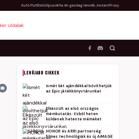
Autó Pult
Betűtípusok
Ha én gazdag lennék...
InstantProxy
LEGÚJABB CIKKEK
Ismét két ajándékkal bővíthetjük
az Epic játékkönyvtárunkat
Elkészült az első országos
mémkutatás: tízből heten
küldenek hetente mémeket
HONOR és ARRI partnerség:
filmes technológiák és új AiMAGE