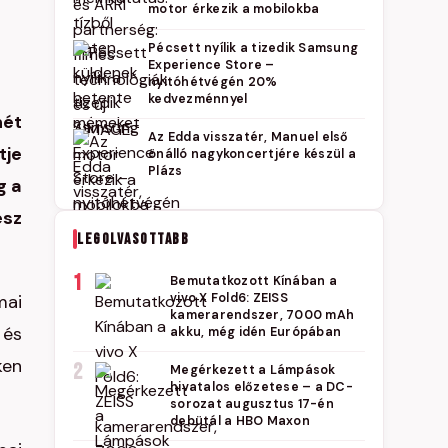
motor érkezik a mobilokba
Pécsett nyílik a tizedik Samsung
Experience Store –
nyitóhétvégén 20%
kedvezménnyel
nét
Az Edda visszatér, Manuel első
tje
önálló nagykoncertjére készül a
Plázs
g a
esz
LEGOLVASOTTABB
1
Bemutatkozott Kínában a
mai
vivo X Fold6: ZEISS
kamerarendszer, 7000 mAh
 és
akku, még idén Európában
ken
2
Megérkezett a Lámpások
hivatalos előzetese – a DC-
sorozat augusztus 17-én
debütál a HBO Maxon