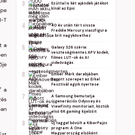
pai
3
Ezúttal is két ajándék játékot
kínál az Epic
ape
I-T
4
40 év után tért vissza
Freddie Mercury viaszfigura
a brit nagykövethez
t a
5
Galaxy S26 széria:
veszteségmentes APV kodek,
ben
filmes LUT-ok és AI
videóvágás
ője
6
Ember Márk darabjában
kapott szerepet az Erkel
Fesztivál egyik nyertese
" a
7
A Samsung bemutatja
zés
újgenerációs Odyssey és
ViewFinity monitoriait, köztük
ban
első 6K gaming kijelzőit
8
Új taggal bővült a KiberPajzs
program: A One
Ezt
Magyarország elsőként