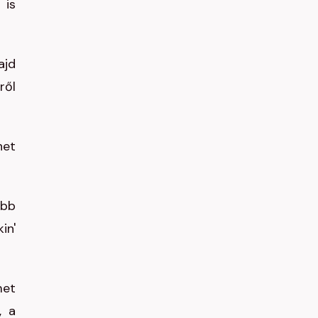
 is
ajd
ről
het
ebb
in'
met
, a