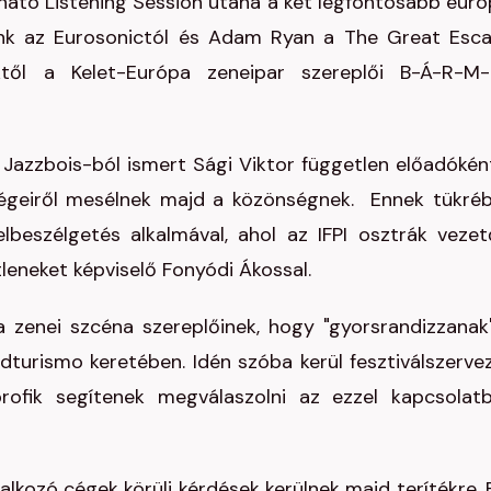
tó Listening Session utána a két legfontosabb euró
erink az Eurosonictól és Adam Ryan a The Great Esc
kiktől a Kelet-Európa zeneipar szereplői B-Á-R-M-
Jazzbois-ból ismert Sági Viktor független előadókén
ségeiről mesélnek majd a közönségnek. Ennek tükré
lbeszélgetés alkalmával, ahol az IFPI osztrák vezet
eneket képviselő Fonyódi Ákossal.
 zenei szcéna szereplőinek, hogy "gyorsrandizzanak
dturismo keretében. Idén szóba kerül fesztiválszerve
ofik segítenek megválaszolni az ezzel kapcsolat
lalkozó cégek körüli kérdések kerülnek majd terítékre. 