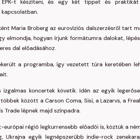
 EPK-t készíteni, és egy két tippet és praktikát
l kapcsolatban.
nt Maria Broberg az eurovíziós dalszerzésről tart m
gy elmondja, hogyan írjunk formátumra dalokat, lépés
keres dal előadásához.
került a programba, így vezetett túra keretében le
it.
 izgalmas koncertek követik. Idén az egyik legerős
 többek között a Carson Coma, Sisi, a Lazarvs, a Freak
's Trade lépnek majd színpadra.
et-európai régió legkurrensebb előadói is, köztük a né
, Ukrajna egyik legnépszerűbb indie-rock zenekara