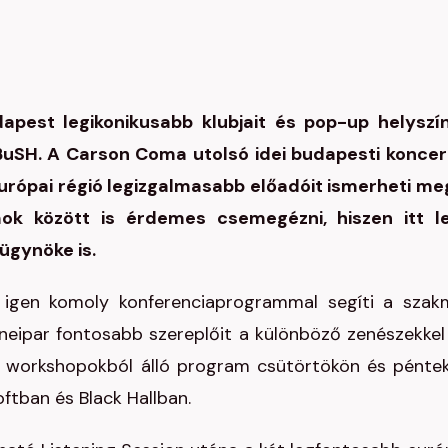
pest legikonikusabb klubjait és pop-up helyszí
BuSH. A Carson Coma utolsó idei budapesti koncer
-európai régió legizgalmasabb előadóit ismerheti me
ok között is érdemes csemegézni, hiszen itt l
ügynöke is.
 igen komoly konferenciaprogrammal segíti a szak
eneipar fontosabb szereplőit a különböző zenészekkel
s workshopokból álló program csütörtökön és pénte
ftban és Black Hallban.