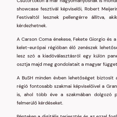
Csütörtökön a már hagyományosnak is mondha
showcase fesztivál képviselői, Robert Meij
Festivaltól lesznek pellengérre állítva, a
kérdezhetnek.
A Carson Coma énekese, Fekete Giorgio és a 
kelet-európai régióban élő zenészek lehető
lesz szó a kiadóválasztásról egy külön pane
osztja majd meg gondolatait a magyar függetl
A BuSH minden évben lehetőséget biztosít a
régió fontosabb szakmai képviselőivel a Gran
is, ahol több éve a szakmában dolgozó pr
felmerülő kérdéseket.
Pénteken a digitális terjesztés és az ezzel fog