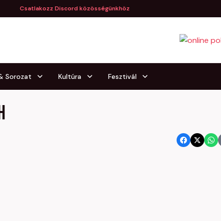
Csatlakozz Discord közösségünkhöz
 & Sorozat
Kultúra
Fesztivál
H