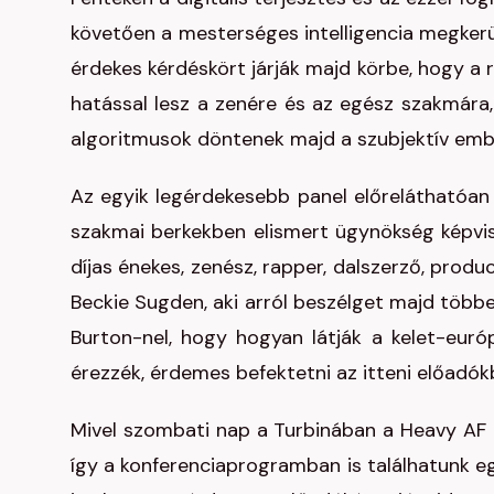
követően a mesterséges intelligencia megkerülh
érdekes kérdéskört járják majd körbe, hogy a 
hatással lesz a zenére és az egész szakmára
algoritmusok döntenek majd a szubjektív ember
Az egyik legérdekesebb panel előreláthatóan 
szakmai berkekben elismert ügynökség képvi
díjas énekes, zenész, rapper, dalszerző, prod
Beckie Sugden, aki arról beszélget majd több
Burton-nel, hogy hogyan látják a kelet-euró
érezzék, érdemes befektetni az itteni előadók
Mivel szombati nap a Turbinában a Heavy AF 
így a konferenciaprogramban is találhatunk e