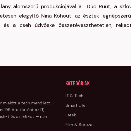
zt lány álomszerű produkciójával a Duo Ruut, a szlo
letesen elegyítő Nina Kohout, az észtek legnépszer
 és a cseh üdvöske összetéveszthetetlen, reked
Kategóriák
IT & Tech
r mielőtt a tech menő lett
Smart Life
i '99 óta történt az IT,
Játék
Flash-t és az IE6-ot — nem
Film & Sorozat