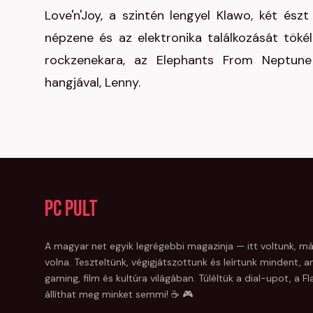
Love'n'Joy, a szintén lengyel Klawo, két és
népzene és az elektronika találkozását töké
rockzenekara, az Elephants From Neptune
hangjával, Lenny.
PC Pult
A magyar net egyik legrégebbi magazinja — itt voltunk, má
volna. Teszteltünk, végigjátszottunk és leírtunk mindent, am
gaming, film és kultúra világában. Túléltük a dial-upot, a 
állíthat meg minket semmi! ☕ 🎮