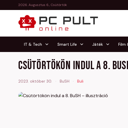
2026. Augusztus 6., Csütörtök
IT & Tech
Smart Life
Játék
Film
Csütörtökön indul a 8. BuS
2023. október 30.
·
BuSH
·
Buli