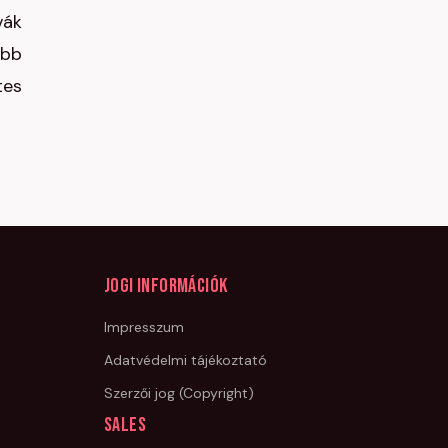
vák
űbb
tes
Jogi információk
Impresszum
Adatvédelmi tájékoztató
Szerzői jog (Copyright)
Sales