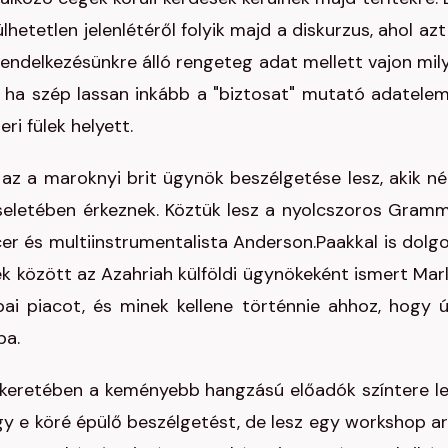
etetlen jelenlétéről folyik majd a diskurzus, ahol azt
rendelkezésünkre álló rengeteg adat mellett vajon mil
, ha szép lassan inkább a "biztosat" mutató adatele
i fülek helyett.
az a maroknyi brit ügynök beszélgetése lesz, akik né
seletében érkeznek. Köztük lesz a nyolcszoros Gram
ucer és multiinstrumentalista Anderson.Paakkal is dolg
ek között az Azahriah külföldi ügynökeként ismert Mar
pai piacot, és minek kellene történnie ahhoz, hogy 
ba.
keretében a keményebb hangzású előadók színtere le
gy e köré épülő beszélgetést, de lesz egy workshop ar