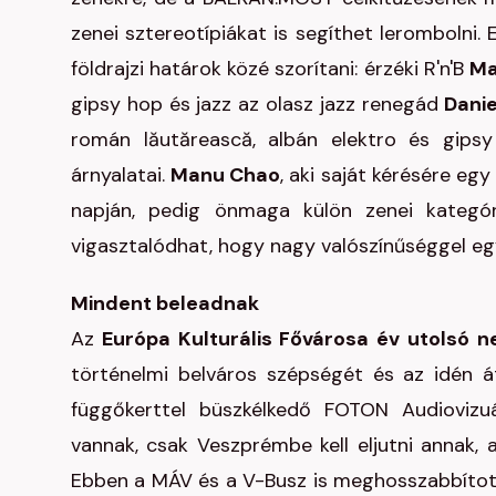
zenei sztereotípiákat is segíthet lerombolni.
földrajzi határok közé szorítani: érzéki R'n'B
Ma
gipsy hop és jazz az olasz jazz renegád
Danie
román lăutărească, albán elektro és gips
árnyalatai.
Manu Chao
, aki saját kérésére egy
napján, pedig önmaga külön zenei kategóri
vigasztalódhat, hogy nagy valószínűséggel eg
Mindent beleadnak
Az
Európa Kulturális Fővárosa év utolsó 
történelmi belváros szépségét és az idén á
függőkerttel büszkélkedő FOTON Audiovizu
vannak, csak Veszprémbe kell eljutni annak, 
Ebben a MÁV és a V-Busz is meghosszabbítot