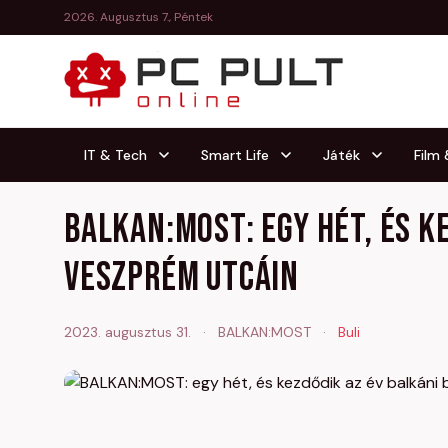
2026. Augusztus 7., Péntek
IT & Tech
Smart Life
Játék
Film
BALKAN:MOST: egy hét, és k
Veszprém utcáin
2023. augusztus 31.
·
BALKAN:MOST
·
Buli