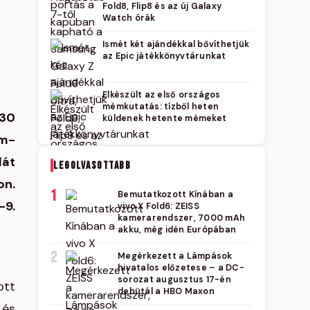
Fold8, Flip8 és az új Galaxy
Watch órák
Ismét két ajándékkal bővíthetjük
az Epic játékkönyvtárunkat
Elkészült az első országos
mémkutatás: tízből heten
 30
küldenek hetente mémeket
ém-
lát
LEGOLVASOTTABB
on.
1
Bemutatkozott Kínában a
-9.
vivo X Fold6: ZEISS
kamerarendszer, 7000 mAh
akku, még idén Európában
2
Megérkezett a Lámpások
hivatalos előzetese – a DC-
sorozat augusztus 17-én
ott
debütál a HBO Maxon
 és