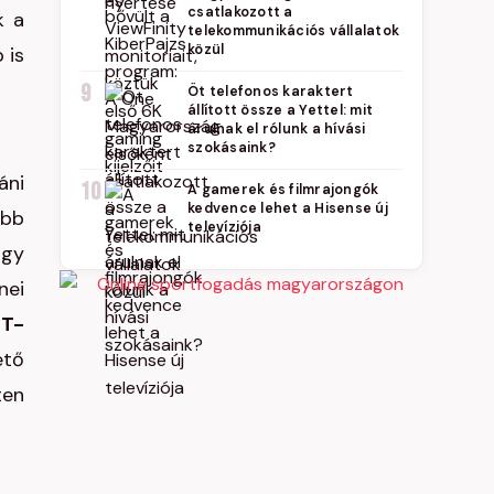
csatlakozott a
k a
telekommunikációs vállalatok
közül
 is
9
Öt telefonos karaktert
állított össze a Yettel: mit
árulnak el rólunk a hívási
szokásaink?
áni
10
A gamerek és filmrajongók
kedvence lehet a Hisense új
öbb
televíziója
ogy
nei
ST-
ető
ten