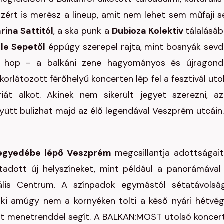
 Ezért is merész a lineup, amit nem lehet sem műfaji 
rina Sattitól
, a ska punk a
Dubioza Kolektiv
tálalásáb
le Sepetől
éppúgy szerepel rajta, mint bosnyák sevd
y hop - a balkáni zene hagyományos és újragond
 korlátozott férőhelyű koncerten lép fel a fesztivál uto
át alkot. Akinek nem sikerült jegyet szerezni, az
yütt bulizhat majd az élő legendával Veszprém utcáin.
negyedébe lépő Veszprém
megcsillantja adottságait
tadott új helyszíneket, mint például a panorámával
ális Centrum. A színpadok egymástól sétatávolsá
aki amúgy nem a környéken tölti a késő nyári hétvég
t menetrenddel segít. A BALKAN:MOST utolsó koncert