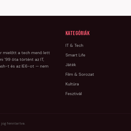
Kategóriák
IT & Tech
r mielőtt a tech menő lett
Smart Life
i '99 óta történt az IT,
Játék
Flash-t és az IE6-ot — nem
Film & Sorozat
Kultúra
Fesztivál
 jog fenntartva.