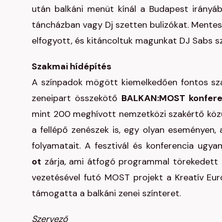
után balkáni menüt kínál a Budapest irányáb
táncházban vagy Dj szetten bulizókat. Mentesí
elfogyott, és kitáncoltuk magunkat DJ Sabs sz
Szakmai hídépítés
A színpadok mögött kiemelkedően fontos sza
zeneipart összekötő
BALKAN:MOST konfere
mint 200 meghívott nemzetközi szakértő köz
a fellépő zenészek is, egy olyan eseményen, 
folyamatait. A fesztivál és konferencia ugya
ot
zárja, ami átfogó programmal törekedett 
vezetésével futó MOST projekt a Kreatív Euró
támogatta a balkáni zenei színteret.
Szervező