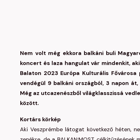
Nem volt még ekkora balkáni buli Magya
koncert és laza hangulat vár mindenkit, ak
Balaton 2023 Európa Kulturális Fővárosa
vendégül 9 balkáni országból, 3 napon át, 
Még az utcazenészből világklasszissá vedle
között.
Kortárs körkép
Aki Veszprémbe látogat következő héten, ne
zenékre, de a BALKAN:MOST célkitűzésének meg