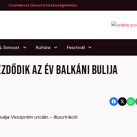
Csatlakozz Discord közösségünkhöz
 & Sorozat
Kultúra
Fesztivál
ezdődik az év balkáni bulija