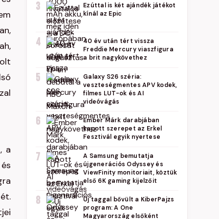
3
Ezúttal is két ajándék játékot
sem
kínál az Epic
an,
4
40 év után tért vissza
ah,
Freddie Mercury viaszfigura
a brit nagykövethez
olt
lsó
5
Galaxy S26 széria:
veszteségmentes APV kodek,
zal
filmes LUT-ok és AI
videóvágás
6
Ember Márk darabjában
kapott szerepet az Erkel
Fesztivál egyik nyertese
, a
7
A Samsung bemutatja
 és
újgenerációs Odyssey és
ViewFinity monitoriait, köztük
gra
első 6K gaming kijelzőit
ét.
8
Új taggal bővült a KiberPajzs
program: A One
jei
Magyarország elsőként