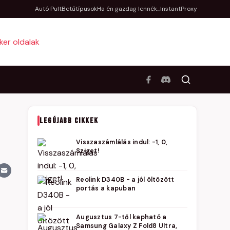
Autó Pult
Betűtípusok
Ha én gazdag lennék...
InstantProxy
LEGÚJABB CIKKEK
Visszaszámlálás indul: -1, 0,
Sziget!
Reolink D340B - a jól öltözött
portás a kapuban
Augusztus 7-től kapható a
Samsung Galaxy Z Fold8 Ultra,