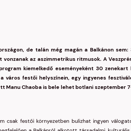
rországon, de talán még magán a Balkánon sem:
it vonzanak az aszimmetrikus ritmusok.
A Veszpr
 program kiemelkedő eseményeként 30 zenekart 
a város festői helyszínein, egy ingyenes fesztivál
tt Manu Chaoba is bele lehet botlani szeptember 7
m csak festői környezetben bulizhat ingyen válogat
felelően a Balkánról alkotott társadalmi, kulturális