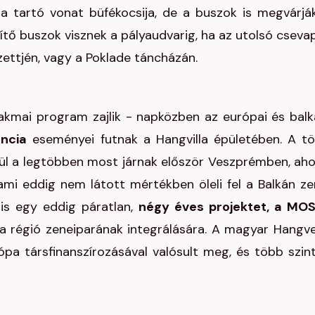
a tartó vonat büfékocsija, de a buszok is megvárjá
tő buszok visznek a pályaudvarig, ha az utolsó csevap
ettjén, vagy a Poklade táncházán.
kmai program zajlik - napközben az európai és balk
ncia
eseményei futnak a Hangvilla épületében. A t
ül a legtöbben most járnak először Veszprémben, ah
ami eddig nem látott mértékben öleli fel a Balkán ze
nis egy eddig páratlan,
négy éves projektet, a MO
a régió zeneiparának integrálására. A magyar Hangv
pa társfinanszírozásával valósult meg, és több szin