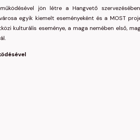
űködésével jön létre a Hangvető szervezésébe
ővárosa egyik kiemelt eseményeként és a MOST proj
közi kulturális eseménye, a maga nemében első, ma
ál.
ködésével