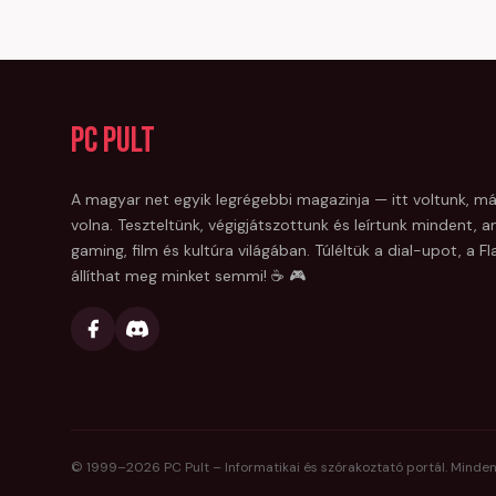
PC Pult
A magyar net egyik legrégebbi magazinja — itt voltunk, má
volna. Teszteltünk, végigjátszottunk és leírtunk mindent, am
gaming, film és kultúra világában. Túléltük a dial-upot, a 
állíthat meg minket semmi! ☕ 🎮
© 1999–
2026
PC Pult – Informatikai és szórakoztató portál. Minden