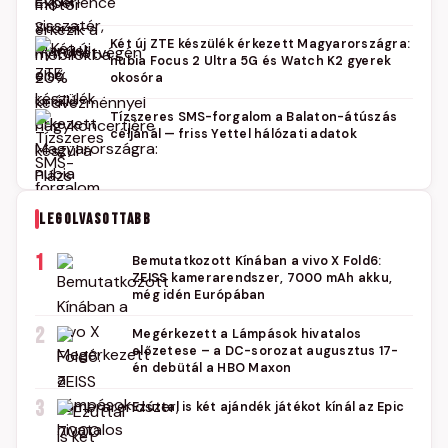
Két új ZTE készülék érkezett Magyarországra:
nubia Focus 2 Ultra 5G és Watch K2 gyerek
okosóra
Tízszeres SMS-forgalom a Balaton-átúszás
céljánál — friss Yettel hálózati adatok
LEGOLVASOTTABB
1
Bemutatkozott Kínában a vivo X Fold6:
ZEISS kamerarendszer, 7000 mAh akku,
még idén Európában
2
Megérkezett a Lámpások hivatalos
előzetese – a DC-sorozat augusztus 17-
én debütál a HBO Maxon
3
Ezúttal is két ajándék játékot kínál az Epic