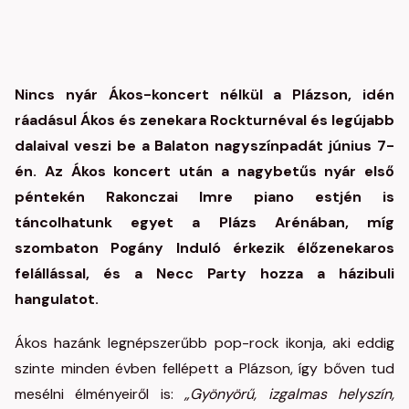
Nincs nyár Ákos-koncert nélkül a Plázson, idén
ráadásul Ákos és zenekara Rockturnéval és legújabb
dalaival veszi be a Balaton nagyszínpadát június 7-
én. Az Ákos koncert után a nagybetűs nyár első
péntekén Rakonczai Imre piano estjén is
táncolhatunk egyet a Plázs Arénában, míg
szombaton Pogány Induló érkezik élőzenekaros
felállással, és a Necc Party hozza a házibuli
hangulatot.
Ákos hazánk legnépszerűbb pop-rock ikonja, aki eddig
szinte minden évben fellépett a Plázson, így bőven tud
mesélni élményeiről is:
„Gyönyörű, izgalmas helyszín,