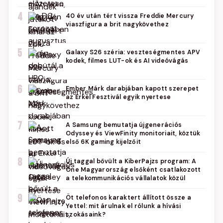
4
40 év után tért vissza Freddie Mercury
viaszfigura a brit nagykövethez
5
Galaxy S26 széria: veszteségmentes APV
kodek, filmes LUT-ok és AI videóvágás
6
Ember Márk darabjában kapott szerepet
az Erkel Fesztivál egyik nyertese
7
A Samsung bemutatja újgenerációs
Odyssey és ViewFinity monitoriait, köztük
első 6K gaming kijelzőit
8
Új taggal bővült a KiberPajzs program: A
One Magyarország elsőként csatlakozott
a telekommunikációs vállalatok közül
9
Öt telefonos karaktert állított össze a
Yettel: mit árulnak el rólunk a hívási
szokásaink?