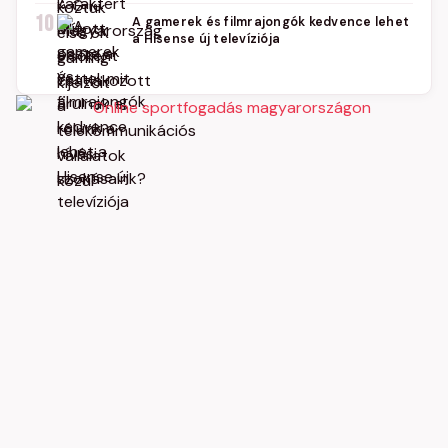
10
A gamerek és filmrajongók kedvence lehet
a Hisense új televíziója