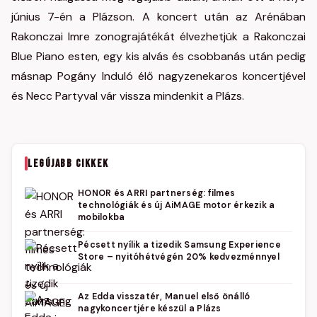
június 7-én a Plázson. A koncert után az Arénában
Rakonczai Imre zonograjátékát élvezhetjük a Rakonczai
Blue Piano esten, egy kis alvás és csobbanás után pedig
másnap Pogány Induló élő nagyzenekaros koncertjével
és Necc Partyval vár vissza mindenkit a Plázs.
LEGÚJABB CIKKEK
HONOR és ARRI partnerség: filmes
technológiák és új AiMAGE motor érkezik a
mobilokba
Pécsett nyílik a tizedik Samsung Experience
Store – nyitóhétvégén 20% kedvezménnyel
Az Edda visszatér, Manuel első önálló
nagykoncertjére készül a Plázs