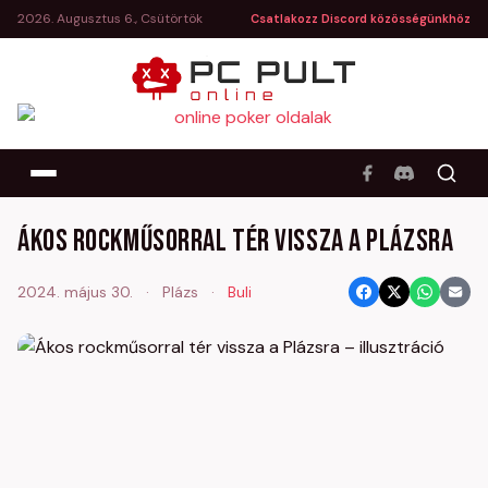
2026. Augusztus 6., Csütörtök
Csatlakozz Discord közösségünkhöz
Ákos rockműsorral tér vissza a Plázsra
2024. május 30.
·
Plázs
·
Buli