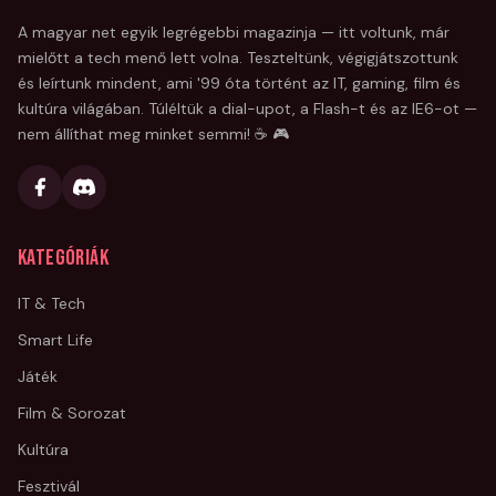
A magyar net egyik legrégebbi magazinja — itt voltunk, már
mielőtt a tech menő lett volna. Teszteltünk, végigjátszottunk
és leírtunk mindent, ami '99 óta történt az IT, gaming, film és
kultúra világában. Túléltük a dial-upot, a Flash-t és az IE6-ot —
nem állíthat meg minket semmi! ☕ 🎮
Kategóriák
IT & Tech
Smart Life
Játék
Film & Sorozat
Kultúra
Fesztivál