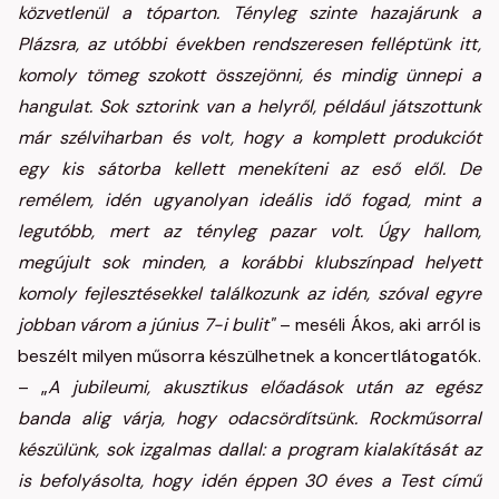
közvetlenül a tóparton. Tényleg szinte hazajárunk a
Plázsra, az utóbbi években rendszeresen felléptünk itt,
komoly tömeg szokott összejönni, és mindig ünnepi a
hangulat. Sok sztorink van a helyről, például játszottunk
már szélviharban és volt, hogy a komplett produkciót
egy kis sátorba kellett menekíteni az eső elől. De
remélem, idén ugyanolyan ideális idő fogad, mint a
legutóbb, mert az tényleg pazar volt. Úgy hallom,
megújult sok minden, a korábbi klubszínpad helyett
komoly fejlesztésekkel találkozunk az idén, szóval egyre
jobban várom a június 7-i bulit"
– meséli Ákos, aki arról is
beszélt milyen műsorra készülhetnek a koncertlátogatók.
– „
A jubileumi, akusztikus előadások után az egész
banda alig várja, hogy odacsördítsünk. Rockműsorral
készülünk, sok izgalmas dallal: a program kialakítását az
is befolyásolta, hogy idén éppen 30 éves a Test című