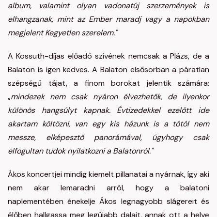
album, valamint olyan vadonatúj szerzemények is
elhangzanak, mint az Ember maradj vagy a napokban
megjelent Kegyetlen szerelem."
A Kossuth-díjas előadó szívének nemcsak a Plázs, de a
Balaton is igen kedves. A Balaton elsősorban a páratlan
szépségű tájat, a finom borokat jelentik számára:
„
mindezek nem csak nyáron élvezhetők, de ilyenkor
különös hangsúlyt kapnak. Évtizedekkel ezelőtt ide
akartam költözni, van egy kis házunk is a tótól nem
messze, elképesztő panorámával, úgyhogy csak
elfogultan tudok nyilatkozni a Balatonról."
Ákos koncertjei mindig kiemelt pillanatai a nyárnak, így aki
nem akar lemaradni arról, hogy a balatoni
naplementében énekelje Ákos legnagyobb slágereit és
élőben hallgassa meg legújabb dalait, annak ott a helye