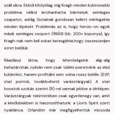
száll síkra. Ebből kifolyólag, míg Kragh minden különösebb
probléma nélkül lerohanhatta bármelyik semleges
csapatot, addig Gotainak gondosan kellett mérlegelnie
minden lépését. Problémás az is, hogy heroic-on egyik
másik semleges csoport ÓRIÁSI (kb. 200+ koponya), így
Kragh-nak nem kell sokat keresgélnie,hogy összeszedjen
ezret belőlük.
Ráadásul látva, hogy lehetőségeink alig-alig
behatároltak, nyilván nem csak túlélni szeretnénk az első
küldetést, hanem profitálni sem volna rossz belőle. (EXP,
stat pontok, továbbvihető varázstárgyak) A stat
boostok szokás szerint (R)-rel vannak jelölve a térképen.
Varázstárgyak tekintetében csak egyetlenegy van, amit
a későbbiekben is hasznosíthatunk: a Lion’s Spirit szett
nyaklánca. Orlandón már megfigyelhettük micsoda