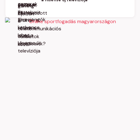
a Hisense új televíziója