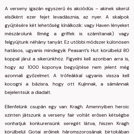
A verseny igazán egyszerű és akciódús – akinek sikerül
elsőként ezer fejet levadásznia, az nyer. A skalpok
gyűjtésére két lehetőség kínálkozik: vagy Haven lényeket
mészárolunk 8még a griffek is számítanak) vagy
felgyújtunk néhány tanyát. Ez utóbbi módszer különösen
hatásos, ugyanis mindegyik Peasant’s Hut körülbelül 80
koppal járul a sikerünkhöz. Figyelni kell azonban arra is,
hogy az 1000 koponya begyűjtése nem jelent még
azonnali győzelmet. A trófeákkal ugyanis vissza kell
kocogni a bázisra, hogy ott Kujinnak, a sámánnak
bejelentsük a diadalt.
Ellenfelünk csupán egy van: Kragh. Amennyiben heroic
szinten játszunk a verseny fair voltát erősen kétségbe
vonhatjuk konkurensünk seregét látva, hiszen Kragh
körülbelül Gotai erőinek háromszorosának birtokában