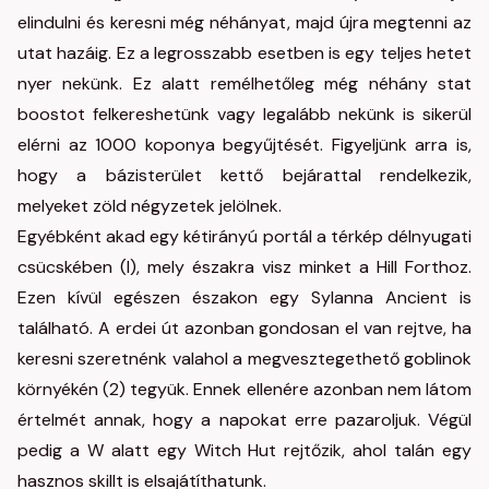
elindulni és keresni még néhányat, majd újra megtenni az
utat hazáig. Ez a legrosszabb esetben is egy teljes hetet
nyer nekünk. Ez alatt remélhetőleg még néhány stat
boostot felkereshetünk vagy legalább nekünk is sikerül
elérni az 1000 koponya begyűjtését. Figyeljünk arra is,
hogy a bázisterület kettő bejárattal rendelkezik,
melyeket zöld négyzetek jelölnek.
Egyébként akad egy kétirányú portál a térkép délnyugati
csücskében (I), mely északra visz minket a Hill Forthoz.
Ezen kívül egészen északon egy Sylanna Ancient is
található. A erdei út azonban gondosan el van rejtve, ha
keresni szeretnénk valahol a megvesztegethető goblinok
környékén (2) tegyük. Ennek ellenére azonban nem látom
értelmét annak, hogy a napokat erre pazaroljuk. Végül
pedig a W alatt egy Witch Hut rejtőzik, ahol talán egy
hasznos skillt is elsajátíthatunk.