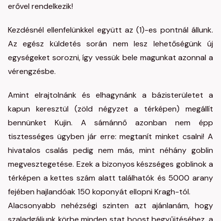
erővel rendelkezik!
Kezdésnél ellenfelünkkel együtt az (1)-es pontnál állunk.
Az egész küldetés során nem lesz lehetőségünk új
egységeket sorozni, így vessük bele magunkat azonnal a
vérengzésbe.
Amint elrajtolnánk és elhagynánk a bázisterületet a
kapun keresztül (zöld négyzet a térképen) megállít
bennünket Kujin. A sámánnő azonban nem épp
tisztességes ügyben jár erre: megtanít minket csalni! A
hivatalos csalás pedig nem más, mint néhány goblin
megvesztegetése. Ezek a bizonyos készséges goblinok a
térképen a kettes szám alatt találhatók és 5000 arany
fejében hajlandóak 150 koponyát ellopni Kragh-tól.
Alacsonyabb nehézségi szinten azt ajánlanám, hogy
szaladgáljunk körbe minden stat boost begyűjtéséhez, a