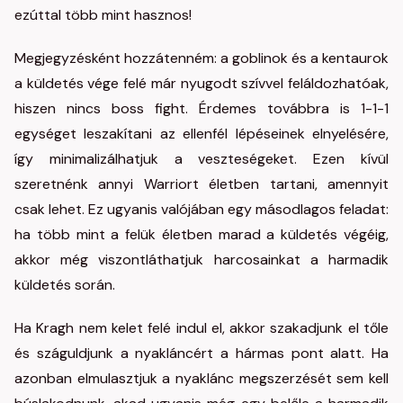
ezúttal több mint hasznos!
Megjegyzésként hozzátenném: a goblinok és a kentaurok
a küldetés vége felé már nyugodt szívvel feláldozhatóak,
hiszen nincs boss fight. Érdemes továbbra is 1-1-1
egységet leszakítani az ellenfél lépéseinek elnyelésére,
így minimalizálhatjuk a veszteségeket. Ezen kívül
szeretnénk annyi Warriort életben tartani, amennyit
csak lehet. Ez ugyanis valójában egy másodlagos feladat:
ha több mint a felük életben marad a küldetés végéig,
akkor még viszontláthatjuk harcosainkat a harmadik
küldetés során.
Ha Kragh nem kelet felé indul el, akkor szakadjunk el tőle
és száguldjunk a nyakláncért a hármas pont alatt. Ha
azonban elmulasztjuk a nyaklánc megszerzését sem kell