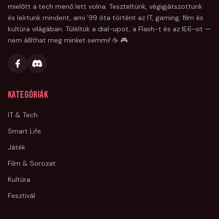
mielőtt a tech menő lett volna. Teszteltünk, végigjátszottunk
és leírtunk mindent, ami '99 óta történt az IT, gaming, film és
kultúra világában. Túléltük a dial-upot, a Flash-t és az IE6-ot —
nem állíthat meg minket semmi! ☕ 🎮
Kategóriák
IT & Tech
Smart Life
Játék
Film & Sorozat
Kultúra
Fesztivál