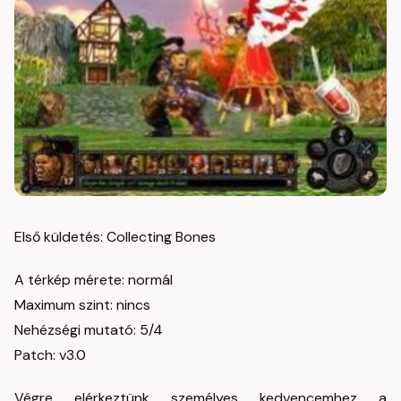
Első küldetés: Collecting Bones
A térkép mérete: normál
Maximum szint: nincs
Nehézségi mutató: 5/4
Patch: v3.0
Végre elérkeztünk személyes kedvencemhez a