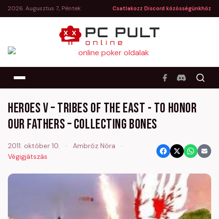
2026. Augusztus 7., Péntek
Csatlakozz Discord közösségünkhöz
Heroes V – Tribes of the East - To Honor
our Fathers – Collecting Bones
2011. október 10.
·
Ambróz Nóra
·
Végigjátszás