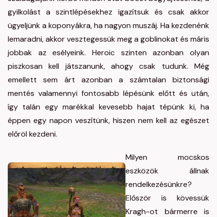
gyilkolást a szintlépésekhez igazítsuk és csak akkor
ügyeljünk a koponyákra, ha nagyon muszáj. Ha kezdenénk
lemaradni, akkor vesztegessük meg a goblinokat és máris
jobbak az esélyeink. Heroic szinten azonban olyan
piszkosan kell játszanunk, ahogy csak tudunk. Még
emellett sem árt azonban a számtalan biztonsági
mentés valamennyi fontosabb lépésünk előtt és után,
így talán egy marékkal kevesebb hajat tépünk ki, ha
éppen egy napon veszítünk, hiszen nem kell az egészet
előröl kezdeni.
Milyen mocskos
eszközök állnak
rendelkezésünkre?
Először is kövessük
Kragh-ot bármerre is