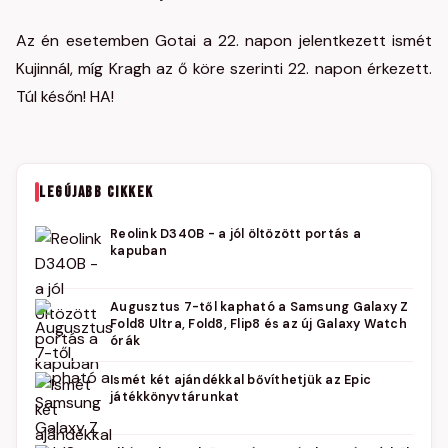
Az én esetemben Gotai a 22. napon jelentkezett ismét
Kujinnál, míg Kragh az ő köre szerinti 22. napon érkezett.
Túl későn! HA!
LEGÚJABB CIKKEK
Reolink D340B - a jól öltözött portás a
kapuban
Augusztus 7-től kapható a Samsung Galaxy Z
Fold8 Ultra, Fold8, Flip8 és az új Galaxy Watch
órák
Ismét két ajándékkal bővíthetjük az Epic
játékkönyvtárunkat