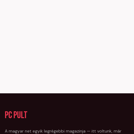
PC Pult
A magyar net egyik legrégebbi magazinja — itt voltunk, már