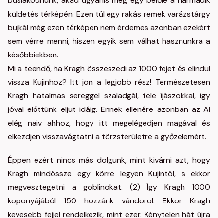
búslakodnunk, akad ugyanis még egy belőle a harmadik
küldetés térképén. Ezen túl egy rakás remek varázstárgy
bujkál még ezen térképen nem érdemes azonban ezekért
sem vérre menni, hiszen egyik sem válhat hasznunkra a
későbbiekben.
Mi a teendő, ha Kragh összeszedi az 1000 fejet és elindul
vissza Kujinhoz? Itt jön a legjobb rész! Természetesen
Kragh hatalmas sereggel szaladgál, tele íjászokkal, így
jóval előttünk eljut idáig. Ennek ellenére azonban az AI
elég naiv ahhoz, hogy itt megelégedjen magával és
elkezdjen visszavágtatni a törzsterületre a győzelemért.
Éppen ezért nincs más dolgunk, mint kivárni azt, hogy
Kragh mindössze egy körre legyen Kujintól, s ekkor
megvesztegetni a goblinokat. (2) Így Kragh 1000
koponyájából 150 hozzánk vándorol. Ekkor Kragh
kevesebb fejjel rendelkezik, mint ezer. Kénytelen hát újra