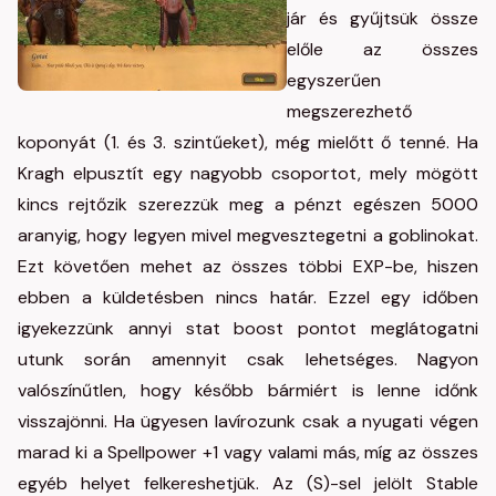
jár és gyűjtsük össze
előle az összes
egyszerűen
megszerezhető
koponyát (1. és 3. szintűeket), még mielőtt ő tenné. Ha
Kragh elpusztít egy nagyobb csoportot, mely mögött
kincs rejtőzik szerezzük meg a pénzt egészen 5000
aranyig, hogy legyen mivel megvesztegetni a goblinokat.
Ezt követően mehet az összes többi EXP-be, hiszen
ebben a küldetésben nincs határ. Ezzel egy időben
igyekezzünk annyi stat boost pontot meglátogatni
utunk során amennyit csak lehetséges. Nagyon
valószínűtlen, hogy később bármiért is lenne időnk
visszajönni. Ha ügyesen lavírozunk csak a nyugati végen
marad ki a Spellpower +1 vagy valami más, míg az összes
egyéb helyet felkereshetjük. Az (S)-sel jelölt Stable