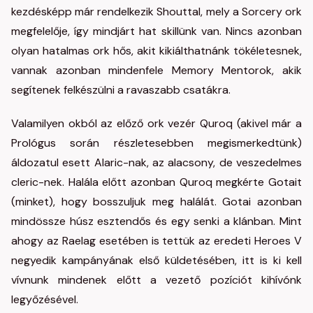
kezdésképp már rendelkezik Shouttal, mely a Sorcery ork
megfelelője, így mindjárt hat skillünk van. Nincs azonban
olyan hatalmas ork hős, akit kikiálthatnánk tökéletesnek,
vannak azonban mindenfele Memory Mentorok, akik
segítenek felkészülni a ravaszabb csatákra.
Valamilyen okból az előző ork vezér Quroq (akivel már a
Prológus során részletesebben megismerkedtünk)
áldozatul esett Alaric-nak, az alacsony, de veszedelmes
cleric-nek. Halála előtt azonban Quroq megkérte Gotait
(minket), hogy bosszuljuk meg halálát. Gotai azonban
mindössze húsz esztendős és egy senki a klánban. Mint
ahogy az Raelag esetében is tettük az eredeti Heroes V
negyedik kampányának első küldetésében, itt is ki kell
vívnunk mindenek előtt a vezető pozíciót kihívónk
legyőzésével.