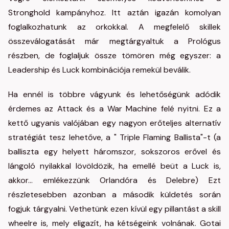
Stronghold kampányhoz. Itt aztán igazán komolyan
foglalkozhatunk az orkokkal. A megfelelő skillek
összeválogatását már megtárgyaltuk a Prológus
részben, de foglaljuk össze tömören még egyszer: a
Leadership és Luck kombinációja remekül beválik.
Ha ennél is többre vágyunk és lehetőségünk adódik
érdemes az Attack és a War Machine felé nyitni. Ez a
kettő ugyanis valójában egy nagyon erőteljes alternatív
stratégiát tesz lehetőve, a " Triple Flaming Ballista"-t (a
balliszta egy helyett háromszor, sokszoros erővel és
lángoló nyilakkal lövöldözik, ha emellé beüt a Luck is,
akkor… emlékezzünk Orlandóra és Delebre) Ezt
részletesebben azonban a második küldetés során
fogjuk tárgyalni. Vethetünk ezen kívül egy pillantást a skill
wheelre is, mely eligazít, ha kétségeink volnának. Gotai