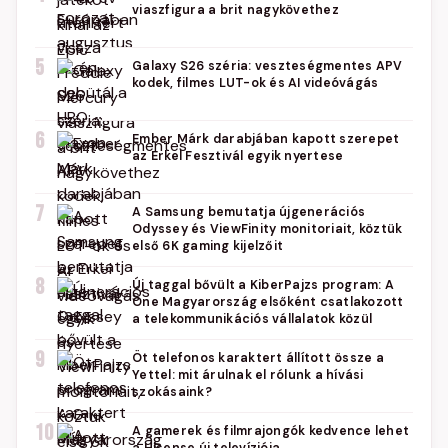
viaszfigura a brit nagykövethez
5
Galaxy S26 széria: veszteségmentes APV
kodek, filmes LUT-ok és AI videóvágás
6
Ember Márk darabjában kapott szerepet
az Erkel Fesztivál egyik nyertese
7
A Samsung bemutatja újgenerációs
Odyssey és ViewFinity monitoriait, köztük
első 6K gaming kijelzőit
8
Új taggal bővült a KiberPajzs program: A
One Magyarország elsőként csatlakozott
a telekommunikációs vállalatok közül
9
Öt telefonos karaktert állított össze a
Yettel: mit árulnak el rólunk a hívási
szokásaink?
10
A gamerek és filmrajongók kedvence lehet