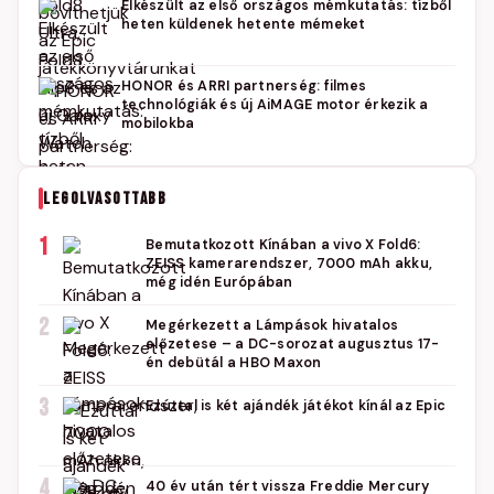
Elkészült az első országos mémkutatás: tízből
heten küldenek hetente mémeket
HONOR és ARRI partnerség: filmes
technológiák és új AiMAGE motor érkezik a
mobilokba
LEGOLVASOTTABB
1
Bemutatkozott Kínában a vivo X Fold6:
ZEISS kamerarendszer, 7000 mAh akku,
még idén Európában
2
Megérkezett a Lámpások hivatalos
előzetese – a DC-sorozat augusztus 17-
én debütál a HBO Maxon
3
Ezúttal is két ajándék játékot kínál az Epic
4
40 év után tért vissza Freddie Mercury