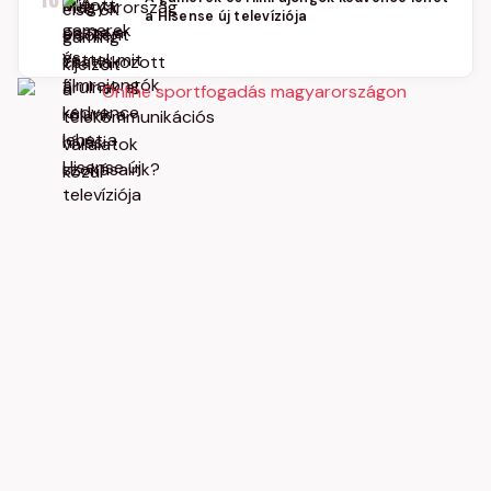
10
a Hisense új televíziója