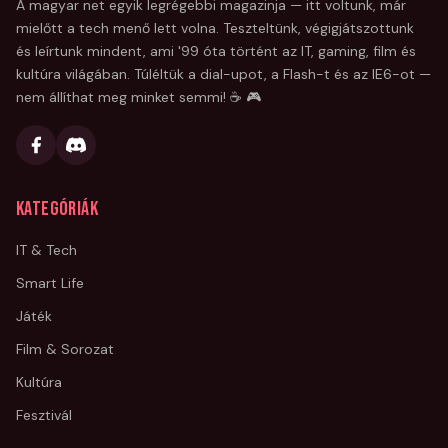
A magyar net egyik legrégebbi magazinja — itt voltunk, már
mielőtt a tech menő lett volna. Teszteltünk, végigjátszottunk
és leírtunk mindent, ami '99 óta történt az IT, gaming, film és
kultúra világában. Túléltük a dial-upot, a Flash-t és az IE6-ot —
nem állíthat meg minket semmi! ☕ 🎮
Kategóriák
IT & Tech
Smart Life
Játék
Film & Sorozat
Kultúra
Fesztivál