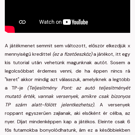
A játékmenet semmit sem változott, először elkezdjük x
mennyiségű kredittel
(ez a fizetőeszköz)
a játékot, itt egy
kis tutorial után vehetünk magunknak autót. Sosem a
legolcsóbbat érdemes venni, de ha éppen nincs rá
"keret" akkor mindig azt válasszuk, amelyiknek a legtöbb
a TP-je
(Teljesítmény Pont: az autó teljesítményét
mutató érték, vannak versenyek, amikre csak bizonyos
TP szám alatt-fölött jelentkezhetsz).
A versenyek
roppant egyszerűen zajlanak, aki elsőként ér célba, az
nyer. Díjat mindenképpen kap a játékos. Eleinte csak 6
fős futamokba bonyolódhatunk, ám ez a későbbiekben