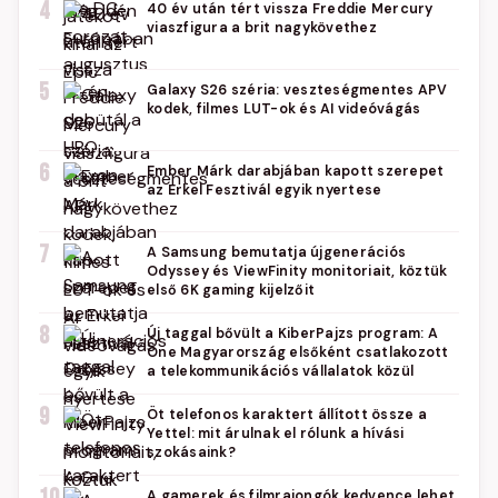
4
40 év után tért vissza Freddie Mercury
viaszfigura a brit nagykövethez
5
Galaxy S26 széria: veszteségmentes APV
kodek, filmes LUT-ok és AI videóvágás
6
Ember Márk darabjában kapott szerepet
az Erkel Fesztivál egyik nyertese
7
A Samsung bemutatja újgenerációs
Odyssey és ViewFinity monitoriait, köztük
első 6K gaming kijelzőit
8
Új taggal bővült a KiberPajzs program: A
One Magyarország elsőként csatlakozott
a telekommunikációs vállalatok közül
9
Öt telefonos karaktert állított össze a
Yettel: mit árulnak el rólunk a hívási
szokásaink?
A gamerek és filmrajongók kedvence lehet