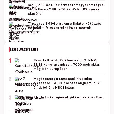
Két új ZTE készülék érkezett Magyarországra:
nubia Focus 2 Ultra 5G és Watch K2 gyerek
okosóra
Tízszeres SMS-forgalom a Balaton-átúszás
céljánál — friss Yettel hálózati adatok
LEGOLVASOTTABB
1
Bemutatkozott Kínában a vivo X Fold6:
ZEISS kamerarendszer, 7000 mAh akku,
még idén Európában
2
Megérkezett a Lámpások hivatalos
előzetese – a DC-sorozat augusztus 17-
én debütál a HBO Maxon
3
Ezúttal is két ajándék játékot kínál az Epic