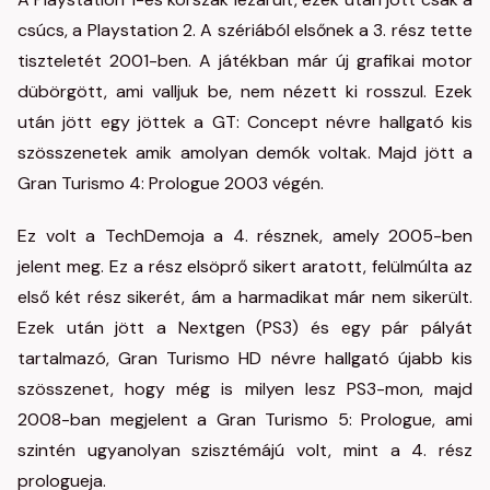
csúcs, a Playstation 2. A szériából elsőnek a 3. rész tette
tiszteletét 2001-ben. A játékban már új grafikai motor
dübörgött, ami valljuk be, nem nézett ki rosszul. Ezek
után jött egy jöttek a GT: Concept névre hallgató kis
szösszenetek amik amolyan demók voltak. Majd jött a
Gran Turismo 4: Prologue 2003 végén.
Ez volt a TechDemoja a 4. résznek, amely 2005-ben
jelent meg. Ez a rész elsöprő sikert aratott, felülmúlta az
első két rész sikerét, ám a harmadikat már nem sikerült.
Ezek után jött a Nextgen (PS3) és egy pár pályát
tartalmazó, Gran Turismo HD névre hallgató újabb kis
szösszenet, hogy még is milyen lesz PS3-mon, majd
2008-ban megjelent a Gran Turismo 5: Prologue, ami
szintén ugyanolyan szisztémájú volt, mint a 4. rész
prologueja.