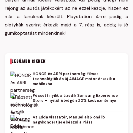
rajong az autós játékokért az ne ezzel kezdje, hiszen ez
már a fanoknak készült. Playstation 4-re pedig a
pletykák szerint érkezik majd a 7. rész is, addig is jó
gumikoptatást mindenkinek!
LEGÚJABB CIKKEK
HONOR és ARRI partnerség: filmes
technológiák és új AiMAGE motor érkezik a
mobilokba
Pécsett nyílik a tizedik Samsung Experience
Store – nyitóhétvégén 20% kedvezménnyel
Az Edda visszatér, Manuel első önálló
nagykoncertjére készül a Plázs