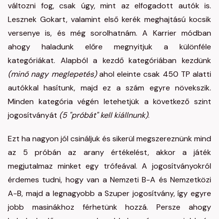
változni fog, csak úgy, mint az elfogadott autók is.
Lesznek Gokart, valamint első kerék meghajtású kocsik
versenye is, és még sorolhatnám. A Karrier módban
ahogy haladunk előre megnyitjuk a különféle
kategóriákat. Alapból a kezdő kategóriában kezdünk
(minő nagy meglepetés)
ahol eleinte csak 450 TP alatti
autókkal hasítunk, majd ez a szám egyre növekszik.
Minden kategória végén letehetjük a következő szint
jogosítványát
(5 "próbát" kell kiállnunk)
.
Ezt ha nagyon jól csináljuk és sikerül megszereznünk mind
az 5 próbán az arany értékelést, akkor a játék
megjutalmaz minket egy trófeával. A jogosítványokról
érdemes tudni, hogy van a Nemzeti B-A és Nemzetközi
A-B, majd a legnagyobb a Szuper jogosítvány, így egyre
jobb masinákhoz férhetünk hozzá. Persze ahogy