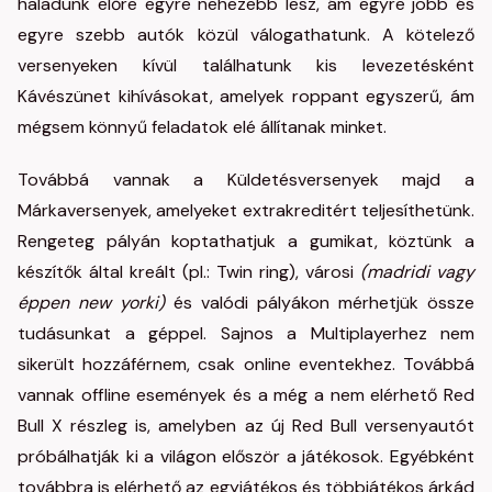
haladunk előre egyre nehezebb lesz, ám egyre jobb és
egyre szebb autók közül válogathatunk. A kötelező
versenyeken kívül találhatunk kis levezetésként
Kávészünet kihívásokat, amelyek roppant egyszerű, ám
mégsem könnyű feladatok elé állítanak minket.
Továbbá vannak a Küldetésversenyek majd a
Márkaversenyek, amelyeket extrakreditért teljesíthetünk.
Rengeteg pályán koptathatjuk a gumikat, köztünk a
készítők által kreált (pl.: Twin ring), városi
(madridi vagy
éppen new yorki)
és valódi pályákon mérhetjük össze
tudásunkat a géppel. Sajnos a Multiplayerhez nem
sikerült hozzáférnem, csak online eventekhez. Továbbá
vannak offline események és a még a nem elérhető Red
Bull X részleg is, amelyben az új Red Bull versenyautót
próbálhatják ki a világon először a játékosok. Egyébként
továbbra is elérhető az egyjátékos és többjátékos árkád