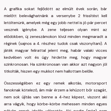
A grafika sokat fejlődött az elmúlt évek során, bár
mielőtt belevághatnánk a versenybe 2 frissítést kell
letöltenünk, amelyek még egy jobb nettel is jó pár percet
vesznek igénybe. A zene teljesen olyan mint az
elődökben, új zeneszámokon kívül minden megmaradt a
réginek (sajnos a 4. részhez tudok csak viszonyítani). A
játék magyar felirattal jelent meg, habár valaki vicces
kedvében volt és úgy hirdette meg, hogy magyar
szinkronosan. Ha szinkronosan van akkor azt nagyon jól
titkolták, hiszen egy mukkot nem hallottam belőle.
Összességében ez egy remek alkotás, motorsport
fanoknak kötelező, ám már érzem a lehúzott bőr szagát,
nem sok újítás van benne a 4-hez képest, viszont aki
arra vágyik, hogy körbe-körbe mehessen minden egyes
pályán annak ideális választás. Aki pedig (még) nem