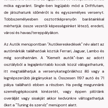
móka egyaránt. Single-ben legújabb mód a Driftfutam,
de játszhatunk időmérőt is és egyszemélyes versenyt.
Többszemélyesben osztottképrenyőn barátainkkal
mérhetjük össze vezetői képességeinket létező, eredeti,
városi és havas/tereppályákon.
Az Autók menüpontban "Autókereskedések" név alatt az
autómárkák találhatóak köztük Ferrari, Jaguar, Lambo és
még sorolhatnám. A "Kiemelt autók"-ban az adott
osztályból a legajánlottabb kocsik közül válogathatunk,
itt megtalálhatjuk a versenykategóriákhoz illő vagy a
legnépszerűbb járgányokat is. Összesen 1197 autó és 71
pálya található ebben a részben. Ha pedig megunnánk
személygépkocsink kinézetét, vagy éppen pilótánk
overálját vagy sisakját akkor kedvünkre váltogathatjuk
őket a "Tuning és szervíz" menüpont alatt.