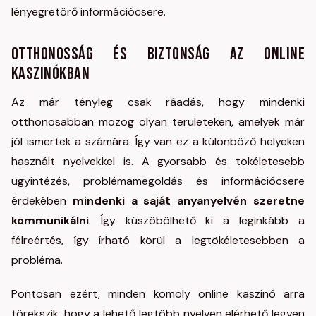
lényegretörő információcsere.
Otthonosság és biztonság az online
kaszinókban
Az már tényleg csak ráadás, hogy mindenki
otthonosabban mozog olyan területeken, amelyek már
jól ismertek a számára. Így van ez a különböző helyeken
használt nyelvekkel is. A gyorsabb és tökéletesebb
ügyintézés, problémamegoldás és információcsere
érdekében
mindenki a saját anyanyelvén szeretne
kommunikálni
. Így küszöbölhető ki a leginkább a
félreértés, így írható körül a legtökéletesebben a
probléma.
Pontosan ezért, minden komoly online kaszinó arra
törekszik, hogy a lehető legtöbb nyelven elérhető legyen