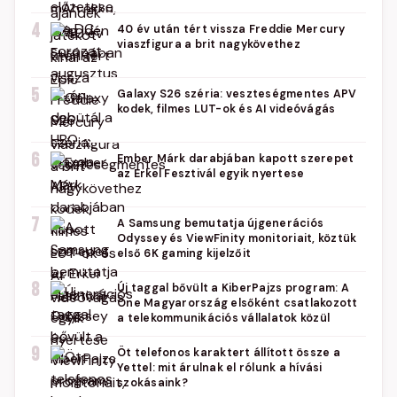
4
40 év után tért vissza Freddie Mercury
viaszfigura a brit nagykövethez
5
Galaxy S26 széria: veszteségmentes APV
kodek, filmes LUT-ok és AI videóvágás
6
Ember Márk darabjában kapott szerepet
az Erkel Fesztivál egyik nyertese
7
A Samsung bemutatja újgenerációs
Odyssey és ViewFinity monitoriait, köztük
első 6K gaming kijelzőit
8
Új taggal bővült a KiberPajzs program: A
One Magyarország elsőként csatlakozott
a telekommunikációs vállalatok közül
9
Öt telefonos karaktert állított össze a
Yettel: mit árulnak el rólunk a hívási
szokásaink?