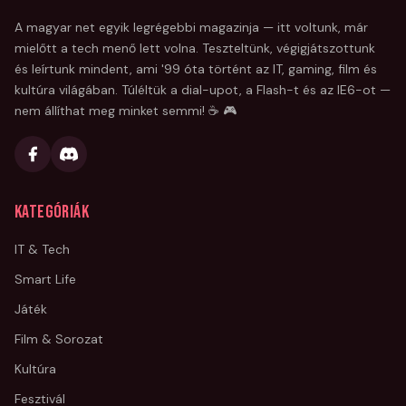
A magyar net egyik legrégebbi magazinja — itt voltunk, már
mielőtt a tech menő lett volna. Teszteltünk, végigjátszottunk
és leírtunk mindent, ami '99 óta történt az IT, gaming, film és
kultúra világában. Túléltük a dial-upot, a Flash-t és az IE6-ot —
nem állíthat meg minket semmi! ☕ 🎮
Kategóriák
IT & Tech
Smart Life
Játék
Film & Sorozat
Kultúra
Fesztivál