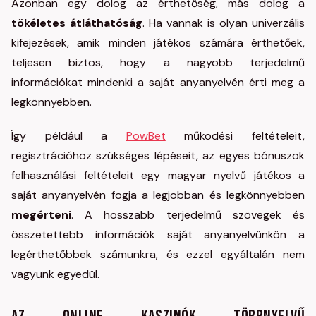
Azonban egy dolog az érthetőség, más dolog a
tökéletes átláthatóság
. Ha vannak is olyan univerzális
kifejezések, amik minden játékos számára érthetőek,
teljesen biztos, hogy a nagyobb terjedelmű
információkat mindenki a saját anyanyelvén érti meg a
legkönnyebben.
Így például a
PowBet
működési feltételeit,
regisztrációhoz szükséges lépéseit, az egyes bónuszok
felhasználási feltételeit egy magyar nyelvű játékos a
saját anyanyelvén fogja a legjobban és legkönnyebben
megérteni
. A hosszabb terjedelmű szövegek és
összetettebb információk saját anyanyelvünkön a
legérthetőbbek számunkra, és ezzel egyáltalán nem
vagyunk egyedül.