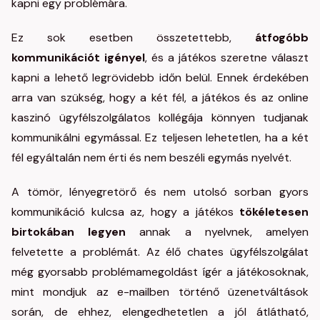
kapni egy problémára.
Ez sok esetben összetettebb,
átfogóbb
kommunikációt igényel
, és a játékos szeretne választ
kapni a lehető legrövidebb időn belül. Ennek érdekében
arra van szükség, hogy a két fél, a játékos és az online
kaszinó ügyfélszolgálatos kollégája könnyen tudjanak
kommunikálni egymással. Ez teljesen lehetetlen, ha a két
fél egyáltalán nem érti és nem beszéli egymás nyelvét.
A tömör, lényegretörő és nem utolsó sorban gyors
kommunikáció kulcsa az, hogy a játékos
tökéletesen
birtokában legyen
annak a nyelvnek, amelyen
felvetette a problémát. Az élő chates ügyfélszolgálat
még gyorsabb problémamegoldást ígér a játékosoknak,
mint mondjuk az e-mailben történő üzenetváltások
során, de ehhez, elengedhetetlen a jól átlátható,