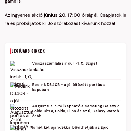
game is.
Az ingyenes akció
június 20. 17:00
óráig él. Csapjatok le
rá és próbáljátok ki! Jó szórakozást kívánunk hozzá!
LEGÚJABB CIKKEK
Visszaszámlálás indul: -1, 0, Sziget!
Reolink D340B - a jól öltözött portás a
kapuban
Augusztus 7-től kapható a Samsung Galaxy Z
Fold8 Ultra, Fold8, Flip8 és az új Galaxy Watch
órák
Ismét két ajándékkal bővíthetjük az Epic