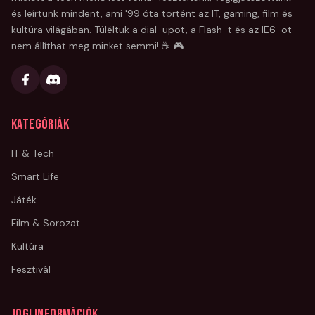
és leírtunk mindent, ami '99 óta történt az IT, gaming, film és
kultúra világában. Túléltük a dial-upot, a Flash-t és az IE6-ot —
nem állíthat meg minket semmi! ☕ 🎮
Kategóriák
IT & Tech
Smart Life
Játék
Film & Sorozat
Kultúra
Fesztivál
Jogi információk