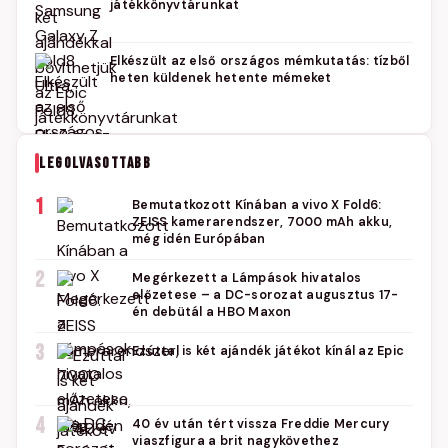
játékkönyvtárunkat
Elkészült az első országos mémkutatás: tízből
heten küldenek hetente mémeket
LEGOLVASOTTABB
1
Bemutatkozott Kínában a vivo X Fold6:
ZEISS kamerarendszer, 7000 mAh akku,
még idén Európában
2
Megérkezett a Lámpások hivatalos
előzetese – a DC-sorozat augusztus 17-
én debütál a HBO Maxon
3
Ezúttal is két ajándék játékot kínál az Epic
4
40 év után tért vissza Freddie Mercury
viaszfigura a brit nagykövethez