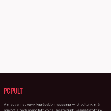
PC Pult
A magyar net egyik legrégebbi magazinja — itt voltunk, már
mielőtt a tech menő lett volna. Teszteltünk, végigjátszottunk