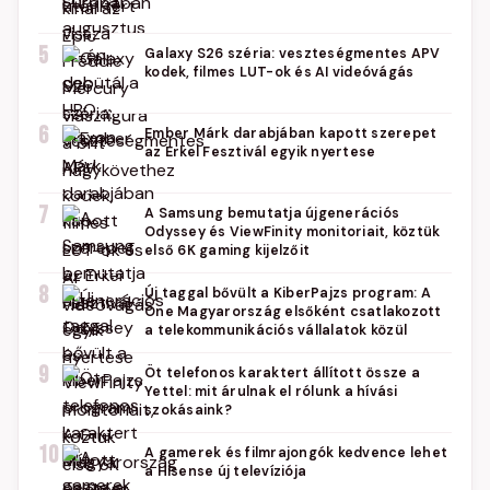
5
Galaxy S26 széria: veszteségmentes APV
kodek, filmes LUT-ok és AI videóvágás
6
Ember Márk darabjában kapott szerepet
az Erkel Fesztivál egyik nyertese
7
A Samsung bemutatja újgenerációs
Odyssey és ViewFinity monitoriait, köztük
első 6K gaming kijelzőit
8
Új taggal bővült a KiberPajzs program: A
One Magyarország elsőként csatlakozott
a telekommunikációs vállalatok közül
9
Öt telefonos karaktert állított össze a
Yettel: mit árulnak el rólunk a hívási
szokásaink?
10
A gamerek és filmrajongók kedvence lehet
a Hisense új televíziója