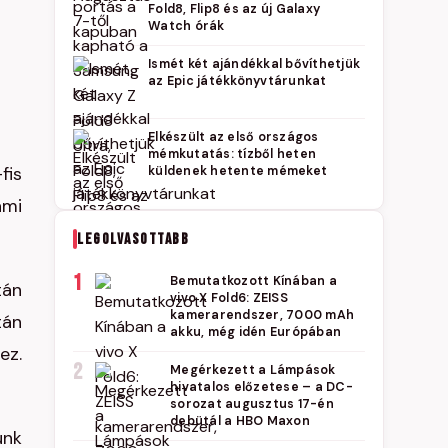
Fold8, Flip8 és az új Galaxy
Watch órák
Ismét két ajándékkal bővíthetjük
az Epic játékkönyvtárunkat
Elkészült az első országos
mémkutatás: tízből heten
fis
küldenek hetente mémeket
ami
LEGOLVASOTTABB
1
Bemutatkozott Kínában a
tán
vivo X Fold6: ZEISS
kamerarendszer, 7000 mAh
tán
akku, még idén Európában
ez.
2
Megérkezett a Lámpások
hivatalos előzetese – a DC-
sorozat augusztus 17-én
debütál a HBO Maxon
unk