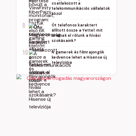
csatlakozott a
telekommunikációs vállalatok
közül
9
Öt telefonos karaktert
állított össze a Yettel: mit
árulnak el rólunk a hívási
szokásaink?
10
A gamerek és filmrajongók
kedvence lehet a Hisense új
televíziója