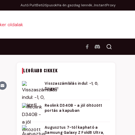
Autó Pult
Betűtípusok
Ha én gazdag lennék...
InstantProxy
LEGÚJABB CIKKEK
Visszaszámlálás indul: -1, 0,
Sziget!
Reolink D340B - a jól öltözött
portás a kapuban
Augusztus 7-től kapható a
Samsung Galaxy Z Fold8 Ultra,