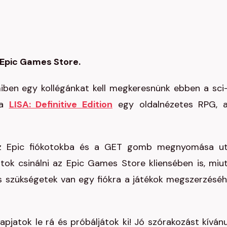
z Epic Games Store.
iben egy kollégánkat kell megkeresnünk ebben a sci-
 a
LISA: Definitive Edition
egy oldalnézetes RPG, 
 az Epic fiókotokba és a GET gomb megnyomása u
tok csinálni az Epic Games Store kliensében is, miu
is szükségetek van egy fiókra a játékok megszerzéséh
apjatok le rá és próbáljátok ki! Jó szórakozást kíván