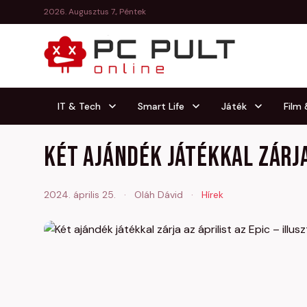
2026. Augusztus 7., Péntek
IT & Tech
Smart Life
Játék
Film
Két ajándék játékkal zárja
2024. április 25.
·
Oláh Dávid
·
Hírek