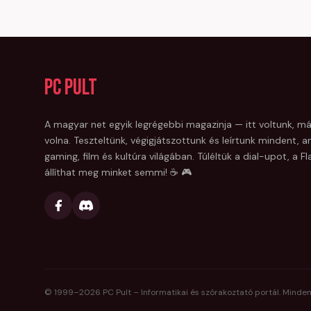
PC Pult
A magyar net egyik legrégebbi magazinja — itt voltunk, má
volna. Teszteltünk, végigjátszottunk és leírtunk mindent, am
gaming, film és kultúra világában. Túléltük a dial-upot, a 
állíthat meg minket semmi! ☕ 🎮
© 1999–
2026
PC Pult – Informatikai és szórakoztató portál. Minden