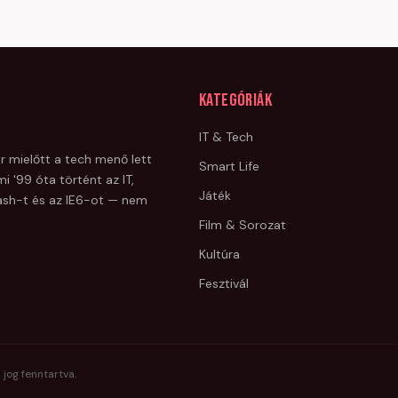
Kategóriák
IT & Tech
r mielőtt a tech menő lett
Smart Life
i '99 óta történt az IT,
Játék
Flash-t és az IE6-ot — nem
Film & Sorozat
Kultúra
Fesztivál
 jog fenntartva.