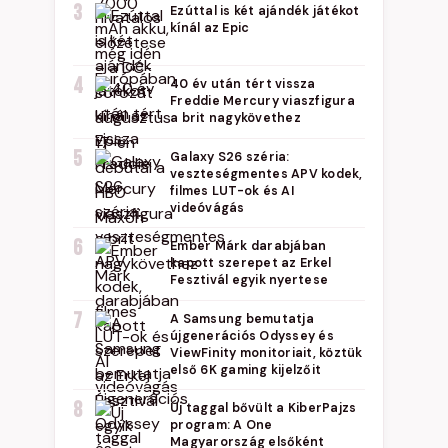
3
Ezúttal is két ajándék játékot
kínál az Epic
4
40 év után tért vissza
Freddie Mercury viaszfigura
a brit nagykövethez
5
Galaxy S26 széria:
veszteségmentes APV kodek,
filmes LUT-ok és AI
videóvágás
6
Ember Márk darabjában
kapott szerepet az Erkel
Fesztivál egyik nyertese
7
A Samsung bemutatja
újgenerációs Odyssey és
ViewFinity monitoriait, köztük
első 6K gaming kijelzőit
8
Új taggal bővült a KiberPajzs
program: A One
Magyarország elsőként