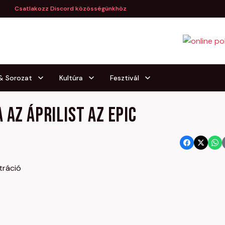
Csatlakozz Discord közösségünkhöz
 & Sorozat
Kultúra
Fesztivál
 az áprilist az Epic