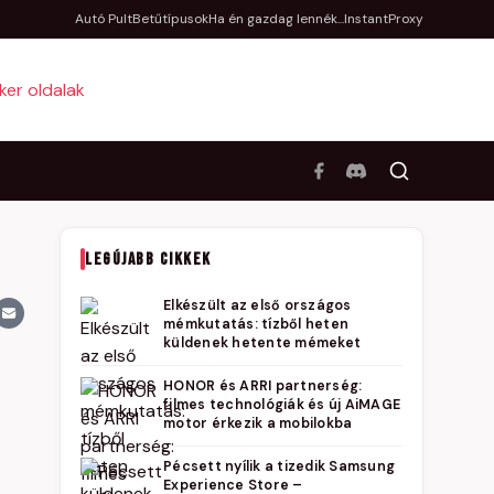
Autó Pult
Betűtípusok
Ha én gazdag lennék...
InstantProxy
LEGÚJABB CIKKEK
Elkészült az első országos
mémkutatás: tízből heten
küldenek hetente mémeket
HONOR és ARRI partnerség:
filmes technológiák és új AiMAGE
motor érkezik a mobilokba
Pécsett nyílik a tizedik Samsung
Experience Store –