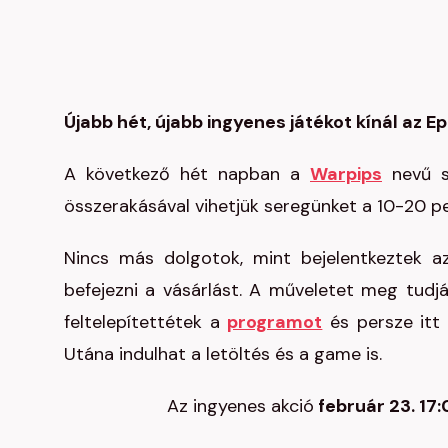
Újabb hét, újabb ingyenes játékot kínál az E
A következő hét napban a
Warpips
nevű st
összerakásával vihetjük seregünket a 10-20 p
Nincs más dolgotok, mint bejelentkeztek
befejezni a vásárlást. A műveletet meg tudjá
feltelepítettétek a
programot
és persze itt 
Utána indulhat a letöltés és a game is.
Az ingyenes akció
február 23. 17