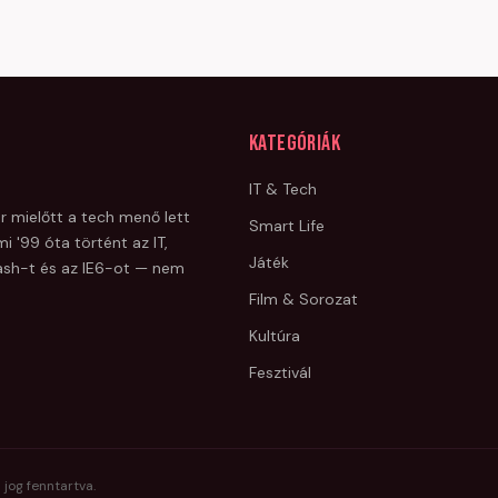
Kategóriák
IT & Tech
r mielőtt a tech menő lett
Smart Life
i '99 óta történt az IT,
Játék
Flash-t és az IE6-ot — nem
Film & Sorozat
Kultúra
Fesztivál
 jog fenntartva.