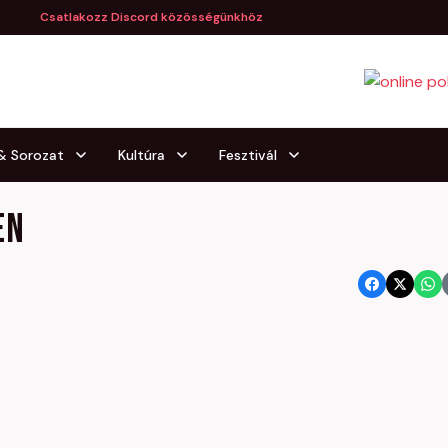
Csatlakozz Discord közösségünkhöz
 & Sorozat
Kultúra
Fesztivál
en