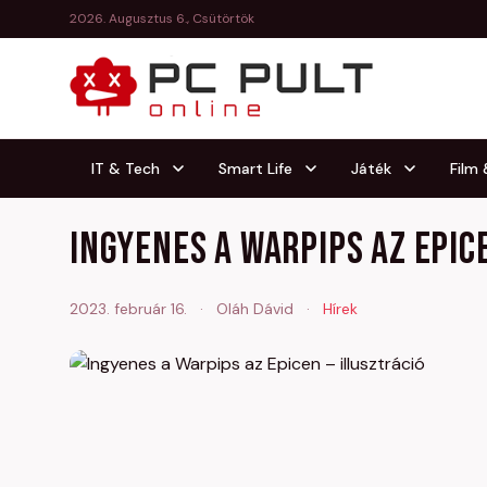
2026. Augusztus 6., Csütörtök
IT & Tech
Smart Life
Játék
Film
Ingyenes a Warpips az Epic
2023. február 16.
·
Oláh Dávid
·
Hírek