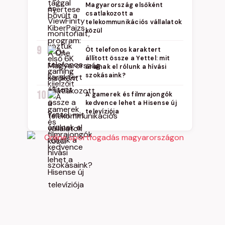
Magyarország elsőként
csatlakozott a
telekommunikációs vállalatok
közül
9
Öt telefonos karaktert
állított össze a Yettel: mit
árulnak el rólunk a hívási
szokásaink?
10
A gamerek és filmrajongók
kedvence lehet a Hisense új
televíziója