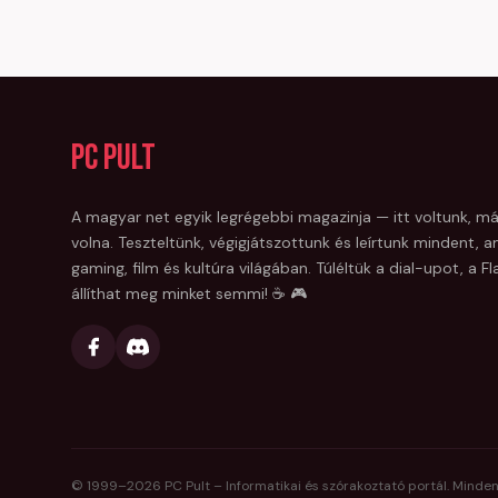
PC Pult
A magyar net egyik legrégebbi magazinja — itt voltunk, má
volna. Teszteltünk, végigjátszottunk és leírtunk mindent, am
gaming, film és kultúra világában. Túléltük a dial-upot, a 
állíthat meg minket semmi! ☕ 🎮
© 1999–
2026
PC Pult – Informatikai és szórakoztató portál. Minden