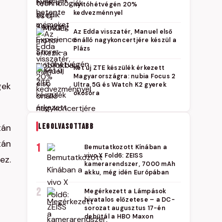
nyitóhétvégén 20%
kedvezménnyel
Az Edda visszatér, Manuel első
önálló nagykoncertjére készül a
Plázs
Két új ZTE készülék érkezett
Magyarországra: nubia Focus 2
gek
Ultra 5G és Watch K2 gyerek
okosóra
LEGOLVASOTTABB
tán
tán
1
Bemutatkozott Kínában a
vivo X Fold6: ZEISS
ez.
kamerarendszer, 7000 mAh
akku, még idén Európában
2
Megérkezett a Lámpások
hivatalos előzetese – a DC-
sorozat augusztus 17-én
debütál a HBO Maxon