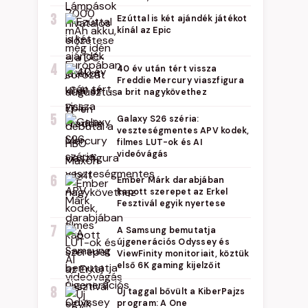
3
Ezúttal is két ajándék játékot
kínál az Epic
4
40 év után tért vissza
Freddie Mercury viaszfigura
a brit nagykövethez
5
Galaxy S26 széria:
veszteségmentes APV kodek,
filmes LUT-ok és AI
videóvágás
6
Ember Márk darabjában
kapott szerepet az Erkel
Fesztivál egyik nyertese
7
A Samsung bemutatja
újgenerációs Odyssey és
ViewFinity monitoriait, köztük
első 6K gaming kijelzőit
8
Új taggal bővült a KiberPajzs
program: A One