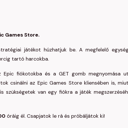
pic Games Store.
ratégiai játékot húzhatjuk be. A megfelelő egysé
ercig tartó harcokba.
 az Epic fiókotokba és a GET gomb megnyomása u
tok csinálni az Epic Games Store kliensében is, miu
is szükségetek van egy fiókra a játék megszerzéséh
:00
óráig él. Csapjatok le rá és próbáljátok ki!