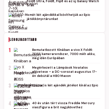
Fold8 Ultra, Fold8, Flip8 és az új Galaxy Watch
órák
Ismét két ajándékkal bővíthetjük az Epic
játékkönyvtárunkat
LEGOLVASOTTABB
1
Bemutatkozott Kínában a vivo X Fold6:
ZEISS kamerarendszer, 7000 mAh akku,
még idén Európában
2
Megérkezett a Lámpások hivatalos
előzetese – a DC-sorozat augusztus 17-
én debütál a HBO Maxon
3
Ezúttal is két ajándék játékot kínál az Epic
4
40 év után tért vissza Freddie Mercury
viaszfigura a brit nagykövethez