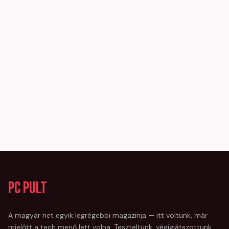
PC Pult
A magyar net egyik legrégebbi magazinja — itt voltunk, már
mielőtt a tech menő lett volna. Teszteltünk, végigjátszottunk