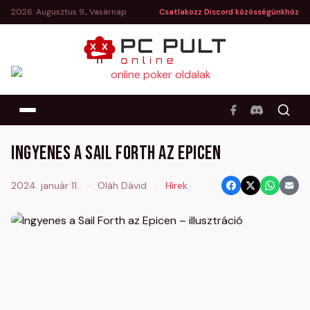
2026. Augusztus 9., Vasárnap
Csatlakozz Discord közösségünkhöz
Ingyenes a Sail Forth az Epicen
2024. január 11.
·
Oláh Dávid
·
Hírek