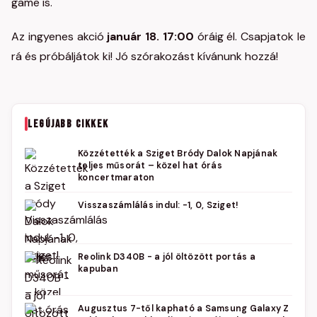
game is.
Az ingyenes akció
január 18. 17:00
óráig él. Csapjatok le
rá és próbáljátok ki! Jó szórakozást kívánunk hozzá!
LEGÚJABB CIKKEK
Közzétették a Sziget Bródy Dalok Napjának
teljes műsorát – közel hat órás
koncertmaraton
Visszaszámlálás indul: -1, 0, Sziget!
Reolink D340B - a jól öltözött portás a
kapuban
Augusztus 7-től kapható a Samsung Galaxy Z