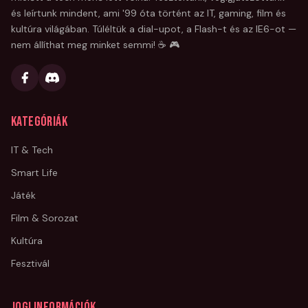
és leírtunk mindent, ami '99 óta történt az IT, gaming, film és
kultúra világában. Túléltük a dial-upot, a Flash-t és az IE6-ot —
nem állíthat meg minket semmi! ☕ 🎮
Kategóriák
IT & Tech
Smart Life
Játék
Film & Sorozat
Kultúra
Fesztivál
Jogi információk