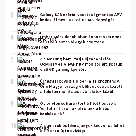
5
Galaxy S26 széria: veszteségmentes APV
kodek, filmes LUT-ok és AI videóvágás
6
Ember Márk darabjában kapott szerepet
az Erkel Fesztivál egyik nyertese
7
A Samsung bemutatja újgenerációs
Odyssey és ViewFinity monitoriait, köztük
első 6K gaming kijelzőit
8
Új taggal bővült a KiberPajzs program: A
One Magyarország elsőként csatlakozott
a telekommunikációs vállalatok közül
9
Öt telefonos karaktert állított össze a
Yettel: mit árulnak el rólunk a hívási
szokásaink?
10
A gamerek és filmrajongók kedvence lehet
a Hisense új televíziója