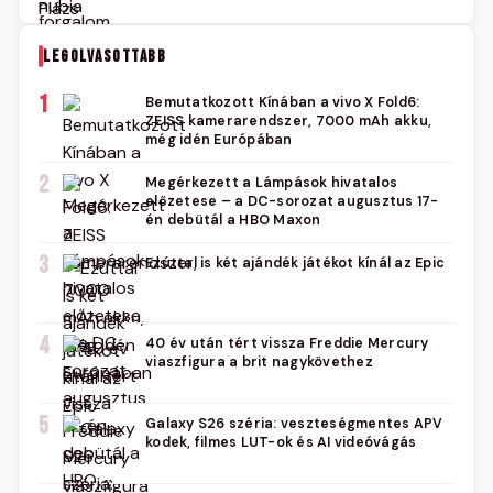
LEGOLVASOTTABB
1
Bemutatkozott Kínában a vivo X Fold6:
ZEISS kamerarendszer, 7000 mAh akku,
még idén Európában
2
Megérkezett a Lámpások hivatalos
előzetese – a DC-sorozat augusztus 17-
én debütál a HBO Maxon
3
Ezúttal is két ajándék játékot kínál az Epic
4
40 év után tért vissza Freddie Mercury
viaszfigura a brit nagykövethez
5
Galaxy S26 széria: veszteségmentes APV
kodek, filmes LUT-ok és AI videóvágás