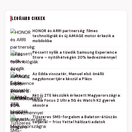
LEGÚJABB CIKKEK
HONOR és ARRI partnerség: filmes
technológiák és új AiMAGE motor érkezik a
mobilokba
Pécsett nyílik a tizedik Samsung Experience
Store – nyitóhétvégén 20% kedvezménnyel
Az Edda visszatér, Manuel első önálló
nagykoncertjére készül a Plázs
Két új ZTE készülék érkezett Magyarországra:
nubia Focus 2 Ultra 5G és Watch K2 gyerek
okosóra
Tízszeres SMS-forgalom a Balaton-átúszás
céljánál — friss Yettel hálózati adatok