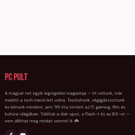
PC Pult
A magyar net egyik legrégebbi magazinja — itt voltunk, már
mielőtt a tech menő lett volna. Teszteltünk, végigjátszottunk
és leírtunk mindent, ami '99 óta történt az IT, gaming, film és
kultúra világában. Túléltük a dial-upot, a Flash-t és az IE6-ot —
nem állíthat meg minket semmi! ☕ 🎮