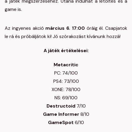
a játék megszerzéséhez. Utána indulhat a letöltés és a
game is.
Az ingyenes akció
március 6. 17:00
óráig él. Csapjatok
le rá és próbáljátok ki! Jó szórakozást kívánunk hozzá!
A játék értékelései:
Metacritic
PC: 74/100
PS4: 73/100
XONE: 78/100
NS: 69/100
Destructoid
7/10
Game Informer
8/10
GameSpot
6/10