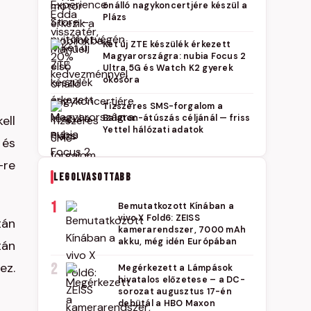
önálló nagykoncertjére készül a
Plázs
Két új ZTE készülék érkezett
Magyarországra: nubia Focus 2
Ultra 5G és Watch K2 gyerek
okosóra
Tízszeres SMS-forgalom a
ell
Balaton-átúszás céljánál — friss
Yettel hálózati adatok
 és
-re
LEGOLVASOTTABB
1
Bemutatkozott Kínában a
vivo X Fold6: ZEISS
tán
kamerarendszer, 7000 mAh
akku, még idén Európában
tán
ez.
2
Megérkezett a Lámpások
hivatalos előzetese – a DC-
sorozat augusztus 17-én
debütál a HBO Maxon