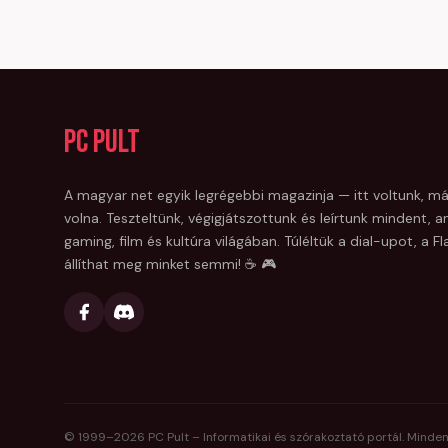
PC Pult
A magyar net egyik legrégebbi magazinja — itt voltunk, má
volna. Teszteltünk, végigjátszottunk és leírtunk mindent, am
gaming, film és kultúra világában. Túléltük a dial-upot, a 
állíthat meg minket semmi! ☕ 🎮
© 1999–
2026
PC Pult – Informatikai és szórakoztató portál. Minden