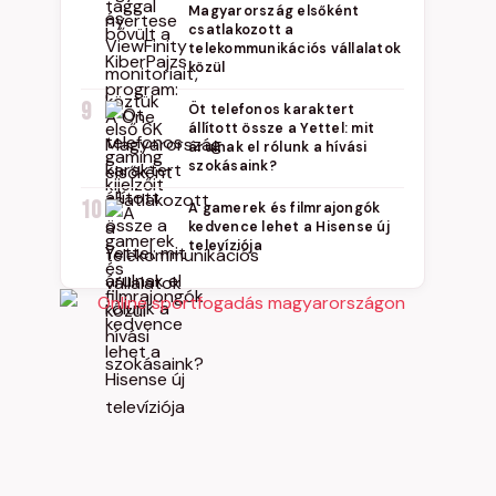
Magyarország elsőként
csatlakozott a
telekommunikációs vállalatok
közül
9
Öt telefonos karaktert
állított össze a Yettel: mit
árulnak el rólunk a hívási
szokásaink?
10
A gamerek és filmrajongók
kedvence lehet a Hisense új
televíziója