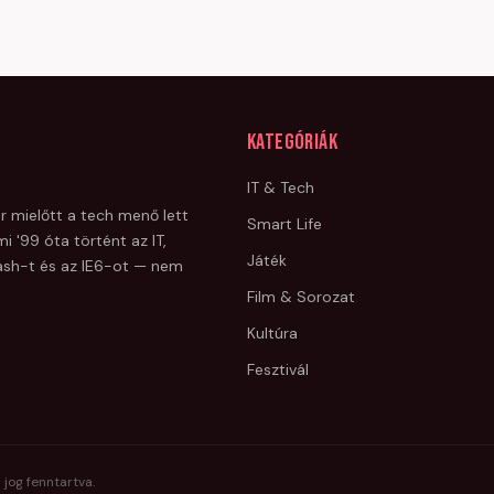
Kategóriák
IT & Tech
r mielőtt a tech menő lett
Smart Life
i '99 óta történt az IT,
Játék
Flash-t és az IE6-ot — nem
Film & Sorozat
Kultúra
Fesztivál
 jog fenntartva.