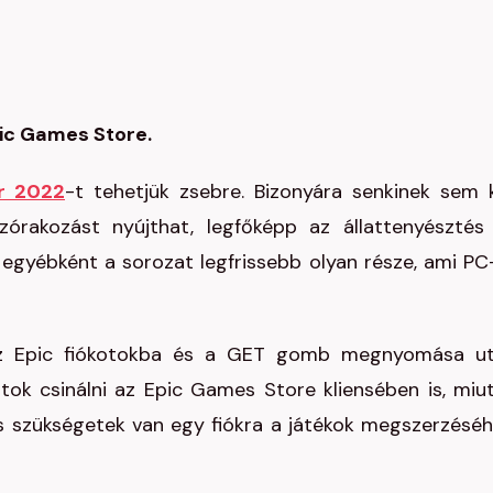
pic Games Store.
r 2022
-t tehetjük zsebre. Bizonyára senkinek sem k
zórakozást nyújthat, legfőképp az állattenyésztés
gyébként a sorozat legfrissebb olyan része, ami PC
 az Epic fiókotokba és a GET gomb megnyomása u
tok csinálni az Epic Games Store kliensében is, miu
is szükségetek van egy fiókra a játékok megszerzéséh