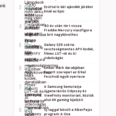
unk
3
Ezúttal is két ajándék játékot
kínál az Epic
4
40 év után tért vissza
Freddie Mercury viaszfigura
a brit nagykövethez
5
Galaxy S26 széria:
veszteségmentes APV kodek,
filmes LUT-ok és AI
videóvágás
6
Ember Márk darabjában
kapott szerepet az Erkel
Fesztivál egyik nyertese
7
A Samsung bemutatja
újgenerációs Odyssey és
ViewFinity monitoriait, köztük
első 6K gaming kijelzőit
8
Új taggal bővült a KiberPajzs
program: A One