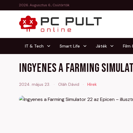
2026. Augusztus 6., Csütörtök
IT & Tech
Smart Life
Játék
Film
Ingyenes a Farming Simulat
2024. május 23.
·
Oláh Dávid
·
Hírek