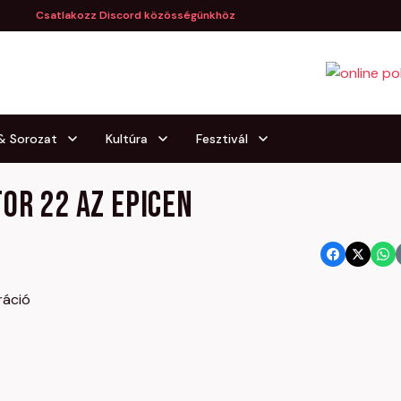
Csatlakozz Discord közösségünkhöz
 & Sorozat
Kultúra
Fesztivál
or 22 az Epicen