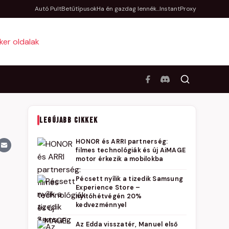
Autó Pult
Betűtípusok
Ha én gazdag lennék...
InstantProxy
LEGÚJABB CIKKEK
HONOR és ARRI partnerség:
filmes technológiák és új AiMAGE
motor érkezik a mobilokba
Pécsett nyílik a tizedik Samsung
Experience Store –
nyitóhétvégén 20%
kedvezménnyel
Az Edda visszatér, Manuel első