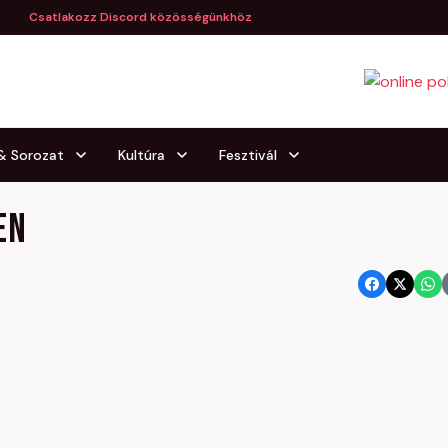
Csatlakozz Discord közösségünkhöz
 & Sorozat
Kultúra
Fesztivál
en