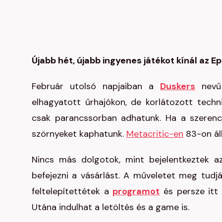
Újabb hét, újabb ingyenes játékot kínál az E
Február utolsó napjaiban a
Duskers
nevű 
elhagyatott űrhajókon, de korlátozott techni
csak parancssorban adhatunk. Ha a szerencse
szörnyeket kaphatunk.
Metacritic-en
83-on áll
Nincs más dolgotok, mint bejelentkeztek
befejezni a vásárlást. A műveletet meg tudjá
feltelepítettétek a
programot
és persze itt 
Utána indulhat a letöltés és a game is.