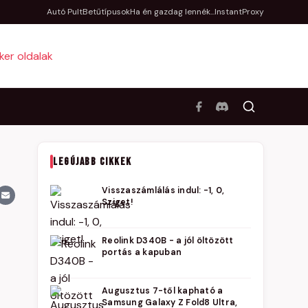
Autó Pult
Betűtípusok
Ha én gazdag lennék...
InstantProxy
LEGÚJABB CIKKEK
Visszaszámlálás indul: -1, 0,
Sziget!
Reolink D340B - a jól öltözött
portás a kapuban
Augusztus 7-től kapható a
Samsung Galaxy Z Fold8 Ultra,