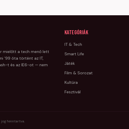
Kategóriák
IT & Tech
r mielőtt a tech menő lett
Smart Life
i '99 óta történt az IT,
Játék
Flash-t és az IE6-ot — nem
Film & Sorozat
Kultúra
Fesztivál
 jog fenntartva.