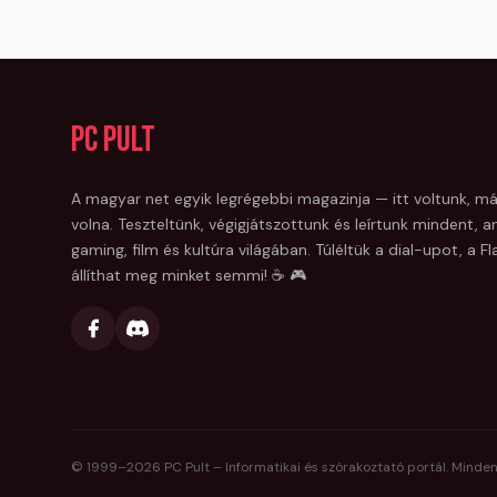
PC Pult
A magyar net egyik legrégebbi magazinja — itt voltunk, má
volna. Teszteltünk, végigjátszottunk és leírtunk mindent, am
gaming, film és kultúra világában. Túléltük a dial-upot, a 
állíthat meg minket semmi! ☕ 🎮
© 1999–
2026
PC Pult – Informatikai és szórakoztató portál. Minden