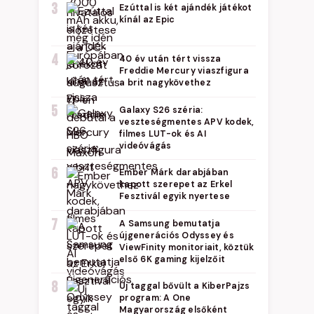
3
Ezúttal is két ajándék játékot
kínál az Epic
4
40 év után tért vissza
Freddie Mercury viaszfigura
a brit nagykövethez
5
Galaxy S26 széria:
veszteségmentes APV kodek,
filmes LUT-ok és AI
videóvágás
6
Ember Márk darabjában
kapott szerepet az Erkel
Fesztivál egyik nyertese
7
A Samsung bemutatja
újgenerációs Odyssey és
ViewFinity monitoriait, köztük
első 6K gaming kijelzőit
8
Új taggal bővült a KiberPajzs
program: A One
Magyarország elsőként