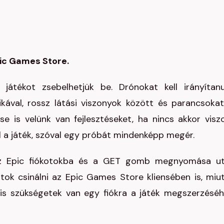
pic Games Store.
játékot zsebelhetjük be. Drónokat kell irányítan
kával, rossz látási viszonyok között és parancsokat
 is velünk van fejlesztéseket, ha nincs akkor visz
 a játék, szóval egy próbát mindenképp megér.
 az Epic fiókotokba és a GET gomb megnyomása u
tok csinálni az Epic Games Store kliensében is, miu
is szükségetek van egy fiókra a játék megszerzéséh