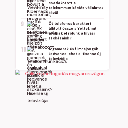
csatlakozott a
telekommunikációs vállalatok
közül
9
Öt telefonos karaktert
állított össze a Yettel: mit
árulnak el rólunk a hívási
szokásaink?
10
A gamerek és filmrajongók
kedvence lehet a Hisense új
televíziója