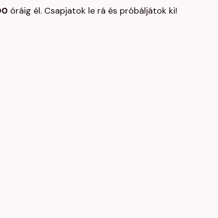
00
óráig él. Csapjatok le rá és próbáljátok ki!