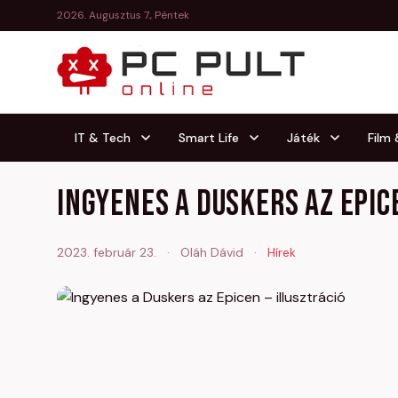
2026. Augusztus 7., Péntek
IT & Tech
Smart Life
Játék
Film
Ingyenes a Duskers az Epic
2023. február 23.
·
Oláh Dávid
·
Hírek