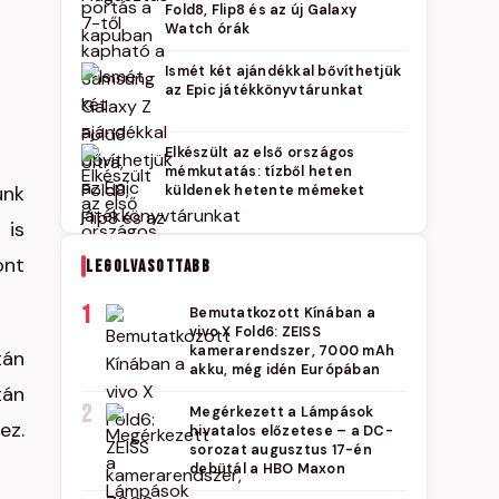
Fold8, Flip8 és az új Galaxy
Watch órák
Ismét két ajándékkal bővíthetjük
az Epic játékkönyvtárunkat
Elkészült az első országos
mémkutatás: tízből heten
unk
küldenek hetente mémeket
 is
ont
LEGOLVASOTTABB
1
Bemutatkozott Kínában a
vivo X Fold6: ZEISS
kamerarendszer, 7000 mAh
tán
akku, még idén Európában
tán
2
Megérkezett a Lámpások
ez.
hivatalos előzetese – a DC-
sorozat augusztus 17-én
debütál a HBO Maxon