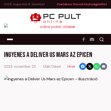
2026. Augusztus 8., Szombat
Csatlakozz Discord közösségünkhöz
Ingyenes a Deliver Us Mars az Epicen
2023. november 23.
·
Oláh Dávid
·
Hírek