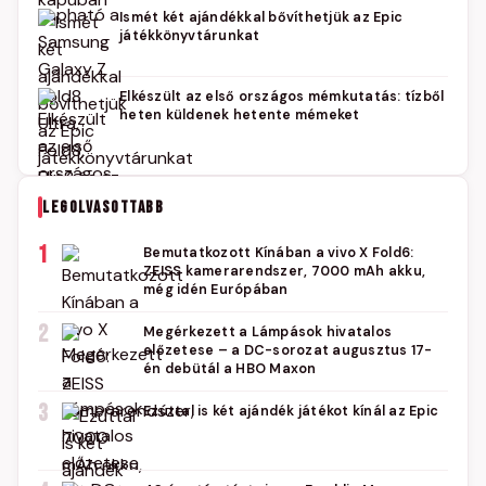
Ismét két ajándékkal bővíthetjük az Epic
játékkönyvtárunkat
Elkészült az első országos mémkutatás: tízből
heten küldenek hetente mémeket
LEGOLVASOTTABB
1
Bemutatkozott Kínában a vivo X Fold6:
ZEISS kamerarendszer, 7000 mAh akku,
még idén Európában
2
Megérkezett a Lámpások hivatalos
előzetese – a DC-sorozat augusztus 17-
én debütál a HBO Maxon
3
Ezúttal is két ajándék játékot kínál az Epic