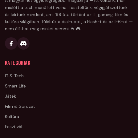
A magyar net egyik legrégebbi magazinja — itt voltunk, már
mielőtt a tech menő lett volna. Teszteltünk, végigjátszottunk
és leírtunk mindent, ami '99 óta történt az IT, gaming, film és
kultúra világában. Túléltük a dial-upot, a Flash-t és az IE6-ot —
nem állíthat meg minket semmi! ☕ 🎮
Kategóriák
IT & Tech
Smart Life
Játék
Film & Sorozat
Kultúra
Fesztivál