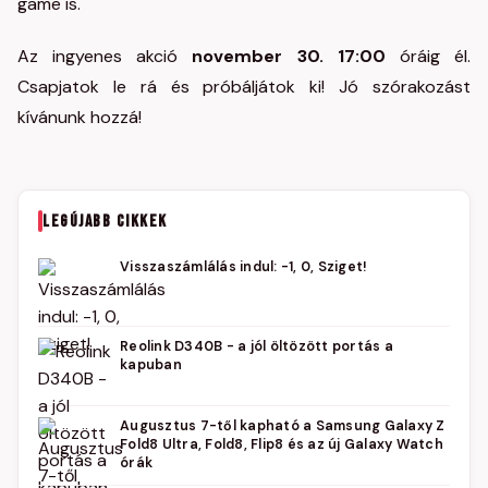
game is.
Az ingyenes akció
november 30. 17:00
óráig él.
Csapjatok le rá és próbáljátok ki! Jó szórakozást
kívánunk hozzá!
LEGÚJABB CIKKEK
Visszaszámlálás indul: -1, 0, Sziget!
Reolink D340B - a jól öltözött portás a
kapuban
Augusztus 7-től kapható a Samsung Galaxy Z
Fold8 Ultra, Fold8, Flip8 és az új Galaxy Watch
órák