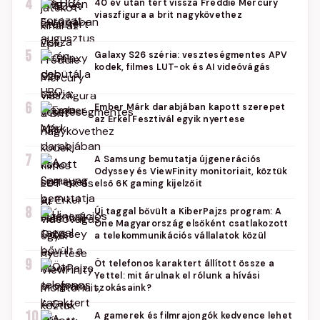
4
40 év után tért vissza Freddie Mercury
viaszfigura a brit nagykövethez
5
Galaxy S26 széria: veszteségmentes APV
kodek, filmes LUT-ok és AI videóvágás
6
Ember Márk darabjában kapott szerepet
az Erkel Fesztivál egyik nyertese
7
A Samsung bemutatja újgenerációs
Odyssey és ViewFinity monitoriait, köztük
első 6K gaming kijelzőit
8
Új taggal bővült a KiberPajzs program: A
One Magyarország elsőként csatlakozott
a telekommunikációs vállalatok közül
9
Öt telefonos karaktert állított össze a
Yettel: mit árulnak el rólunk a hívási
szokásaink?
10
A gamerek és filmrajongók kedvence lehet