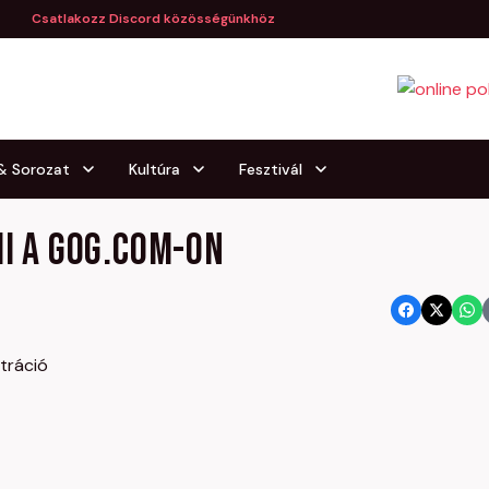
Csatlakozz Discord közösségünkhöz
 & Sorozat
Kultúra
Fesztivál
II a GOG.com-on