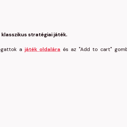
klasszikus stratégiai játék.
togattok a
játék oldalára
és az "Add to cart" gom