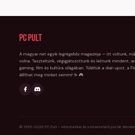
PC Pult
A magyar net egyik legrégebbi magazinja — itt voltunk, má
volna. Teszteltünk, végigjátszottunk és leírtunk mindent, am
gaming, film és kultúra világában. Túléltük a dial-upot, a 
állíthat meg minket semmi! ☕ 🎮
© 1999–
2026
PC Pult – Informatikai és szórakoztató portál. Minden