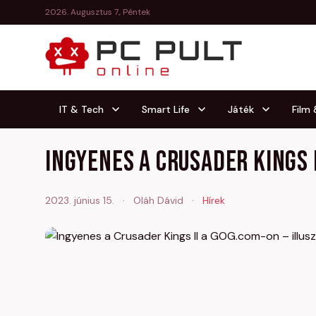
2026. Augusztus 7., Péntek
IT & Tech
Smart Life
Játék
Film
Ingyenes a Crusader Kings 
2023. június 15.
·
Oláh Dávid
·
Hírek