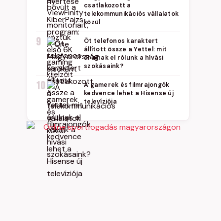
csatlakozott a
telekommunikációs vállalatok
közül
9
Öt telefonos karaktert
állított össze a Yettel: mit
árulnak el rólunk a hívási
szokásaink?
10
A gamerek és filmrajongók
kedvence lehet a Hisense új
televíziója