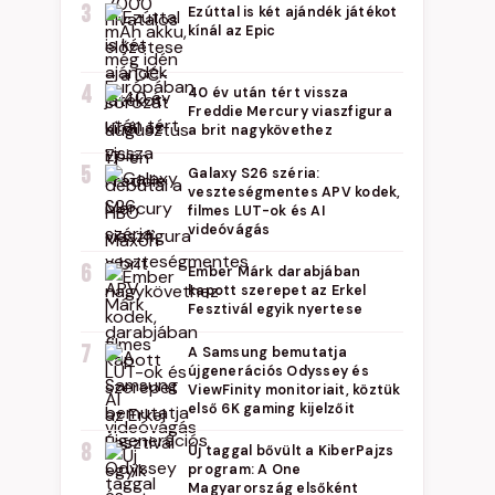
3
Ezúttal is két ajándék játékot
kínál az Epic
4
40 év után tért vissza
Freddie Mercury viaszfigura
a brit nagykövethez
5
Galaxy S26 széria:
veszteségmentes APV kodek,
filmes LUT-ok és AI
videóvágás
6
Ember Márk darabjában
kapott szerepet az Erkel
Fesztivál egyik nyertese
7
A Samsung bemutatja
újgenerációs Odyssey és
ViewFinity monitoriait, köztük
első 6K gaming kijelzőit
8
Új taggal bővült a KiberPajzs
program: A One
Magyarország elsőként