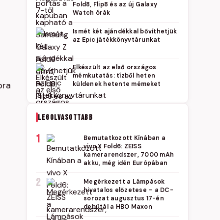
Fold8, Flip8 és az új Galaxy
Watch órák
Ismét két ajándékkal bővíthetjük
az Epic játékkönyvtárunkat
Elkészült az első országos
mémkutatás: tízből heten
bra
küldenek hetente mémeket
LEGOLVASOTTABB
1
Bemutatkozott Kínában a
vivo X Fold6: ZEISS
kamerarendszer, 7000 mAh
akku, még idén Európában
2
Megérkezett a Lámpások
hivatalos előzetese – a DC-
sorozat augusztus 17-én
debütál a HBO Maxon