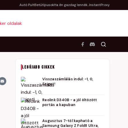
Autó Pult
Betűtípusok
Ha én gazdag lennék...
InstantProxy
LEGÚJABB CIKKEK
Visszaszámlálás indul: -1, 0,
Sziget!
Reolink D340B - a jól öltözött
portás a kapuban
Augusztus 7-től kapható a
Samsung Galaxy Z Fold8 Ultra,