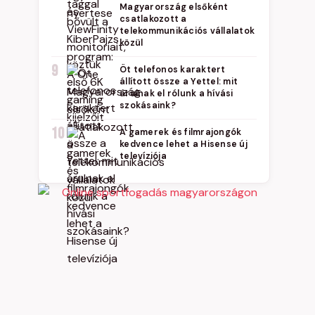
Magyarország elsőként
csatlakozott a
telekommunikációs vállalatok
közül
9
Öt telefonos karaktert
állított össze a Yettel: mit
árulnak el rólunk a hívási
szokásaink?
10
A gamerek és filmrajongók
kedvence lehet a Hisense új
televíziója