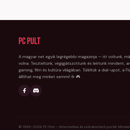
PC Pult
A magyar net egyik legrégebbi magazinja — itt voltunk, má
volna. Teszteltünk, végigjátszottunk és leírtunk mindent, am
gaming, film és kultúra világában. Túléltük a dial-upot, a 
állíthat meg minket semmi! ☕ 🎮
© 1999–
2026
PC Pult – Informatikai és szórakoztató portál. Minden