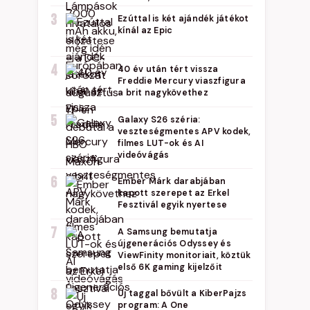
3
Ezúttal is két ajándék játékot
kínál az Epic
4
40 év után tért vissza
Freddie Mercury viaszfigura
a brit nagykövethez
5
Galaxy S26 széria:
veszteségmentes APV kodek,
filmes LUT-ok és AI
videóvágás
6
Ember Márk darabjában
kapott szerepet az Erkel
Fesztivál egyik nyertese
7
A Samsung bemutatja
újgenerációs Odyssey és
ViewFinity monitoriait, köztük
első 6K gaming kijelzőit
8
Új taggal bővült a KiberPajzs
program: A One