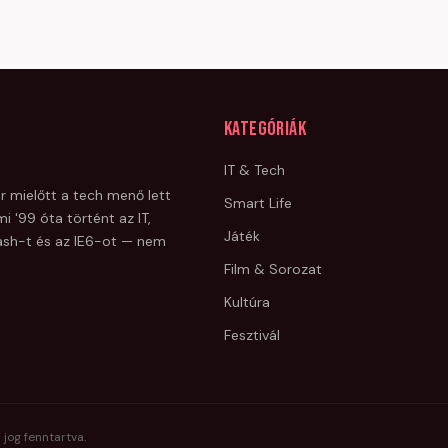
Kategóriák
IT & Tech
r mielőtt a tech menő lett
Smart Life
i '99 óta történt az IT,
Játék
Flash-t és az IE6-ot — nem
Film & Sorozat
Kultúra
Fesztivál
 jog fenntartva.