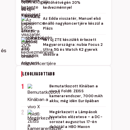
nyitóhétvégén 20%
kedvezménnyel
Az Edda visszatér, Manuel első
önálló nagykoncertjére készül a
Plázs
Két új ZTE készülék érkezett
Magyarországra: nubia Focus 2
és
Ultra 5G és Watch K2 gyerek
okosóra
LEGOLVASOTTABB
1
Bemutatkozott Kínában a
vivo X Fold6: ZEISS
kamerarendszer, 7000 mAh
akku, még idén Európában
2
Megérkezett a Lámpások
hivatalos előzetese – a DC-
sorozat augusztus 17-én
debütál a HBO Maxon