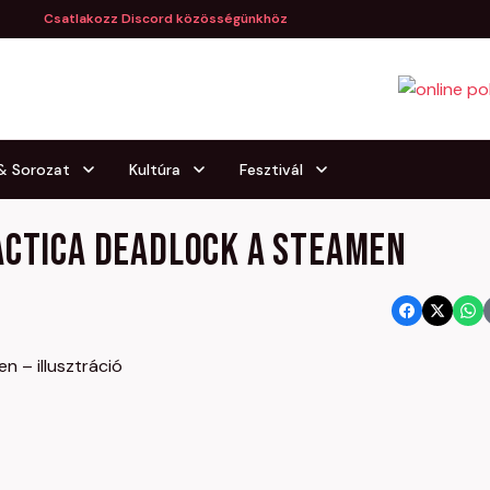
Csatlakozz Discord közösségünkhöz
 & Sorozat
Kultúra
Fesztivál
actica Deadlock a Steamen