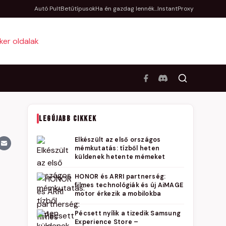
Autó Pult
Betűtípusok
Ha én gazdag lennék...
InstantProxy
LEGÚJABB CIKKEK
Elkészült az első országos
mémkutatás: tízből heten
küldenek hetente mémeket
HONOR és ARRI partnerség:
filmes technológiák és új AiMAGE
motor érkezik a mobilokba
Pécsett nyílik a tizedik Samsung
Experience Store –