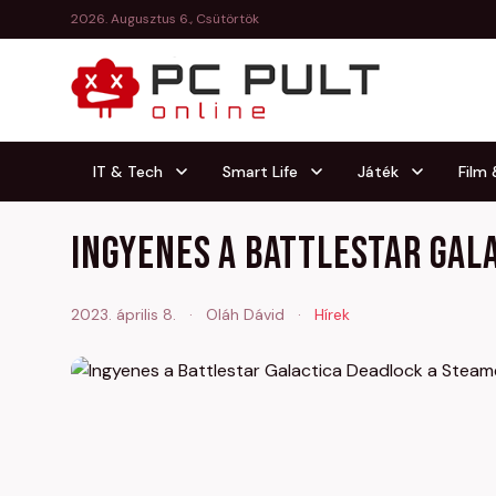
2026. Augusztus 6., Csütörtök
IT & Tech
Smart Life
Játék
Film
Ingyenes a Battlestar Gal
2023. április 8.
·
Oláh Dávid
·
Hírek