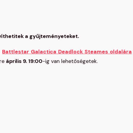
víthetitek a gyűjteményeteket.
a
Battlestar Galactica Deadlock Steames oldalára
rre
április 9. 19:00
-ig van lehetőségetek.