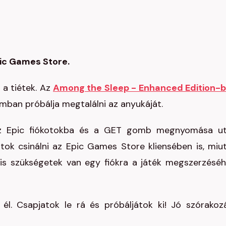
pic Games Store.
 a tiétek. Az
Among the Sleep - Enhanced Edition-
mban próbálja megtalálni az anyukáját.
 az Epic fiókotokba és a GET gomb megnyomása u
tok csinálni az Epic Games Store kliensében is, miu
is szükségetek van egy fiókra a játék megszerzéséh
él. Csapjatok le rá és próbáljátok ki! Jó szórakoz