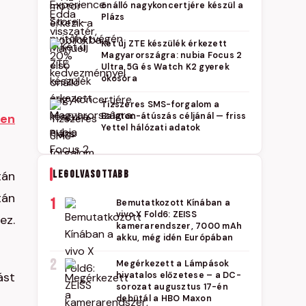
önálló nagykoncertjére készül a
Plázs
Két új ZTE készülék érkezett
Magyarországra: nubia Focus 2
Ultra 5G és Watch K2 gyerek
okosóra
Tízszeres SMS-forgalom a
ben
Balaton-átúszás céljánál — friss
Yettel hálózati adatok
LEGOLVASOTTABB
tán
tán
1
Bemutatkozott Kínában a
vivo X Fold6: ZEISS
ez.
kamerarendszer, 7000 mAh
akku, még idén Európában
2
Megérkezett a Lámpások
ást
hivatalos előzetese – a DC-
sorozat augusztus 17-én
debütál a HBO Maxon