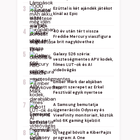
3
Ezúttal is két ajándék játékot
kínál az Epic
4
40 év után tért vissza
Freddie Mercury viaszfigura
a brit nagykövethez
5
Galaxy S26 széria:
veszteségmentes APV kodek,
filmes LUT-ok és AI
videóvágás
6
Ember Márk darabjában
kapott szerepet az Erkel
Fesztivál egyik nyertese
7
A Samsung bemutatja
újgenerációs Odyssey és
ViewFinity monitoriait, köztük
első 6K gaming kijelzőit
8
Új taggal bővült a KiberPajzs
program: A One