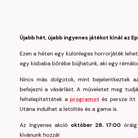
Újabb hét, újabb ingyenes játékot kínál az E
Ezen a héten egy különleges horrorjáték lehet
egy kisbaba bőrébe bújhatunk, aki egy rémálo
Nincs más dolgotok, mint bejelentkeztek
befejezni a vásárlást. A műveletet meg tudjá
feltelepítettétek a
programot
és persze itt 
Utána indulhat a letöltés és a game is.
Az ingyenes akció
október 28. 17:00
óráig 
kívánunk hozzá!