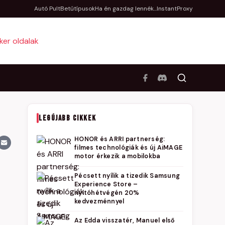
Autó Pult
Betűtípusok
Ha én gazdag lennék...
InstantProxy
LEGÚJABB CIKKEK
HONOR és ARRI partnerség:
filmes technológiák és új AiMAGE
motor érkezik a mobilokba
Pécsett nyílik a tizedik Samsung
Experience Store –
nyitóhétvégén 20%
kedvezménnyel
Az Edda visszatér, Manuel első