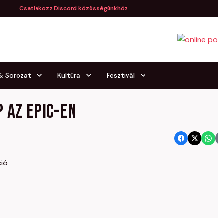
Csatlakozz Discord közösségünkhöz
 & Sorozat
Kultúra
Fesztivál
 az Epic-en