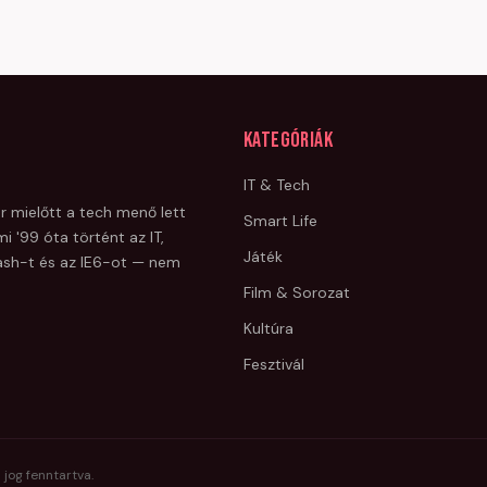
Kategóriák
IT & Tech
r mielőtt a tech menő lett
Smart Life
i '99 óta történt az IT,
Játék
Flash-t és az IE6-ot — nem
Film & Sorozat
Kultúra
Fesztivál
 jog fenntartva.