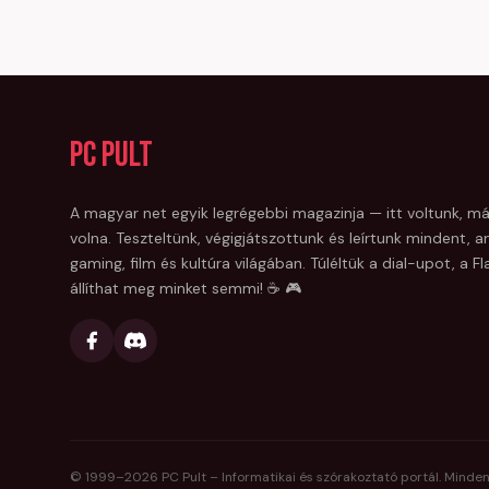
PC Pult
A magyar net egyik legrégebbi magazinja — itt voltunk, má
volna. Teszteltünk, végigjátszottunk és leírtunk mindent, am
gaming, film és kultúra világában. Túléltük a dial-upot, a 
állíthat meg minket semmi! ☕ 🎮
© 1999–
2026
PC Pult – Informatikai és szórakoztató portál. Minden