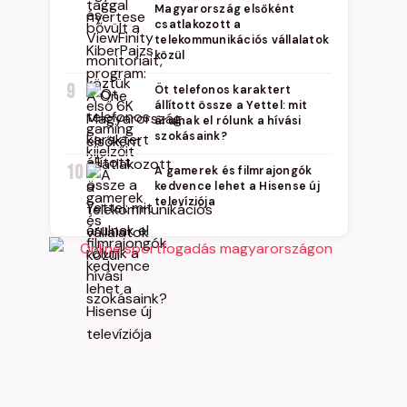
Magyarország elsőként
csatlakozott a
telekommunikációs vállalatok
közül
9
Öt telefonos karaktert
állított össze a Yettel: mit
árulnak el rólunk a hívási
szokásaink?
10
A gamerek és filmrajongók
kedvence lehet a Hisense új
televíziója