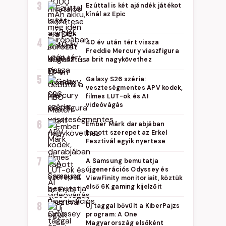
3
Ezúttal is két ajándék játékot
kínál az Epic
4
40 év után tért vissza
Freddie Mercury viaszfigura
a brit nagykövethez
5
Galaxy S26 széria:
veszteségmentes APV kodek,
filmes LUT-ok és AI
videóvágás
6
Ember Márk darabjában
kapott szerepet az Erkel
Fesztivál egyik nyertese
7
A Samsung bemutatja
újgenerációs Odyssey és
ViewFinity monitoriait, köztük
első 6K gaming kijelzőit
8
Új taggal bővült a KiberPajzs
program: A One
Magyarország elsőként