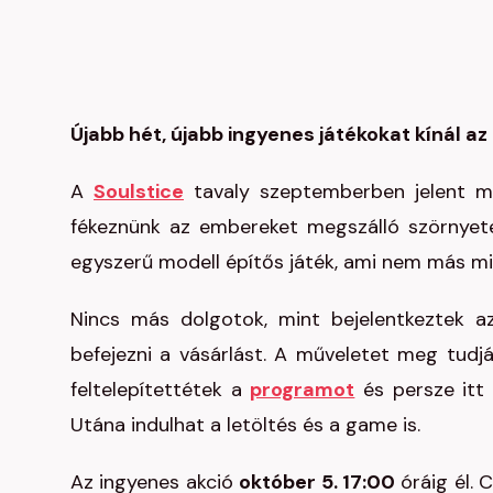
Újabb hét, újabb ingyenes játékokat kínál a
A
Soulstice
tavaly szeptemberben jelent me
fékeznünk az embereket megszálló szörnyet
egyszerű modell építős játék, ami nem más m
Nincs más dolgotok, mint bejelentkeztek
befejezni a vásárlást. A műveletet meg tudjá
feltelepítettétek a
programot
és persze itt 
Utána indulhat a letöltés és a game is.
Az ingyenes akció
október 5. 17:00
óráig él. 