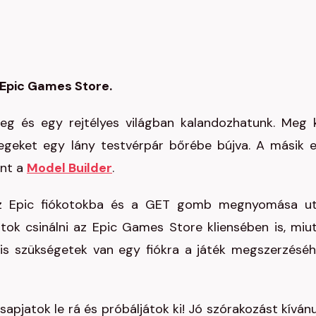
z Epic Games Store.
g és egy rejtélyes világban kalandozhatunk. Meg k
egeket egy lány testvérpár bőrébe bújva. A másik 
int a
Model Builder
.
 az Epic fiókotokba és a GET gomb megnyomása u
tok csinálni az Epic Games Store kliensében is, miu
is szükségetek van egy fiókra a játék megszerzéséh
Csapjatok le rá és próbáljátok ki! Jó szórakozást kíván