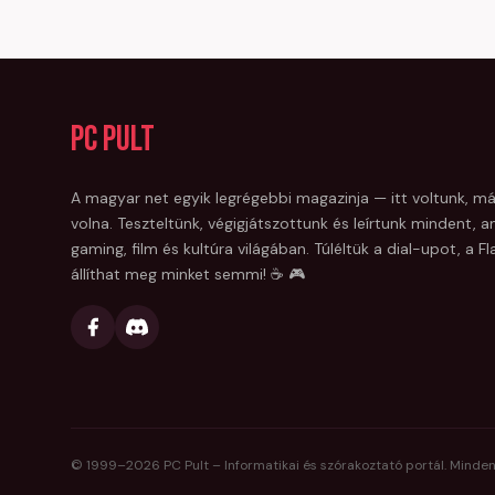
PC Pult
A magyar net egyik legrégebbi magazinja — itt voltunk, má
volna. Teszteltünk, végigjátszottunk és leírtunk mindent, am
gaming, film és kultúra világában. Túléltük a dial-upot, a 
állíthat meg minket semmi! ☕ 🎮
© 1999–
2026
PC Pult – Informatikai és szórakoztató portál. Minden