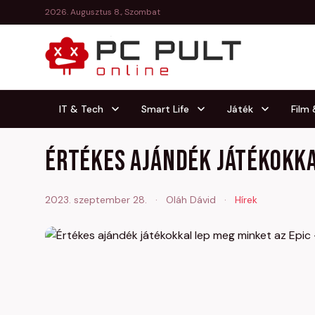
2026. Augusztus 8., Szombat
IT & Tech
Smart Life
Játék
Film
Értékes ajándék játékokka
2023. szeptember 28.
·
Oláh Dávid
·
Hírek