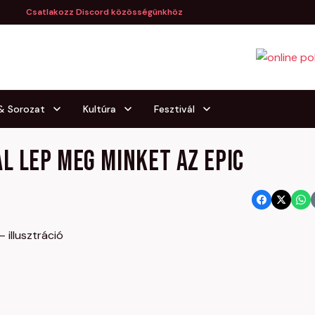
Csatlakozz Discord közösségünkhöz
 & Sorozat
Kultúra
Fesztivál
l lep meg minket az Epic