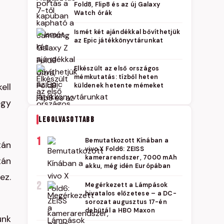
Fold8, Flip8 és az új Galaxy
Watch órák
Ismét két ajándékkal bővíthetjük
az Epic játékkönyvtárunkat
Elkészült az első országos
mémkutatás: tízből heten
ell
küldenek hetente mémeket
egy
LEGOLVASOTTABB
1
Bemutatkozott Kínában a
tán
vivo X Fold6: ZEISS
kamerarendszer, 7000 mAh
tán
akku, még idén Európában
ez.
2
Megérkezett a Lámpások
hivatalos előzetese – a DC-
sorozat augusztus 17-én
debütál a HBO Maxon
unk