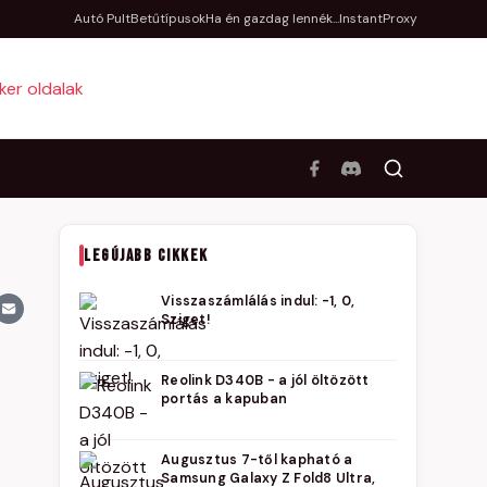
Autó Pult
Betűtípusok
Ha én gazdag lennék...
InstantProxy
LEGÚJABB CIKKEK
Visszaszámlálás indul: -1, 0,
Sziget!
Reolink D340B - a jól öltözött
portás a kapuban
Augusztus 7-től kapható a
Samsung Galaxy Z Fold8 Ultra,