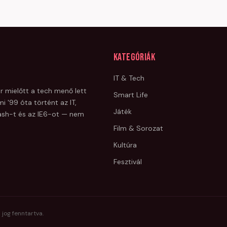
Kategóriák
IT & Tech
r mielőtt a tech menő lett
Smart Life
i '99 óta történt az IT,
Játék
Flash-t és az IE6-ot — nem
Film & Sorozat
Kultúra
Fesztivál
 jog fenntartva.