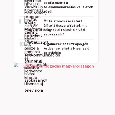
csatlakozott a
telekommunikációs vállalatok
közül
9
Öt telefonos karaktert
állított össze a Yettel: mit
árulnak el rólunk a hívási
szokásaink?
10
A gamerek és filmrajongók
kedvence lehet a Hisense új
televíziója