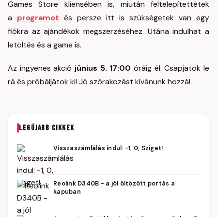
Games Store kliensében is, miután feltelepítettétek
a
programot
és persze itt is szükségetek van egy
fiókra az ajándékok megszerzéséhez. Utána indulhat a
letöltés és a game is.
Az ingyenes akció
június 5. 17:00
óráig él. Csapjatok le
rá és próbáljátok ki! Jó szórakozást kívánunk hozzá!
LEGÚJABB CIKKEK
Visszaszámlálás indul: -1, 0, Sziget!
Reolink D340B - a jól öltözött portás a
kapuban