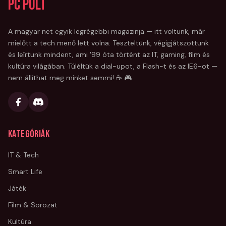
PC Pult
A magyar net egyik legrégebbi magazinja — itt voltunk, már
mielőtt a tech menő lett volna. Teszteltünk, végigjátszottunk
és leírtunk mindent, ami '99 óta történt az IT, gaming, film és
kultúra világában. Túléltük a dial-upot, a Flash-t és az IE6-ot —
nem állíthat meg minket semmi! ☕ 🎮
Kategóriák
IT & Tech
Smart Life
Játék
Film & Sorozat
Kultúra