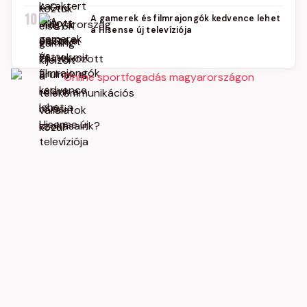
10
A gamerek és filmrajongók kedvence lehet
a Hisense új televíziója