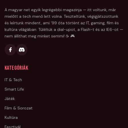
A magyar net egyik legrégebbi magazinja — itt voltunk, már
mielőtt a tech menő lett volna. Teszteltünk, végigjátszottunk
és leírtunk mindent, ami '99 óta történt az IT, gaming, film és
kultúra világában. Túléltük a dial-upot, a Flash-t és az IE6-ot —
nem állíthat meg minket semmi! ☕ 🎮
Kategóriák
IT & Tech
Smart Life
Játék
Film & Sorozat
Kultúra
Fesztivál