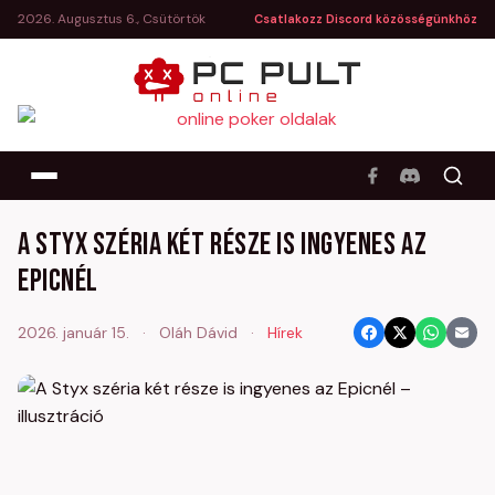
2026. Augusztus 6., Csütörtök
Csatlakozz Discord közösségünkhöz
A Styx széria két része is ingyenes az
Epicnél
2026. január 15.
·
Oláh Dávid
·
Hírek