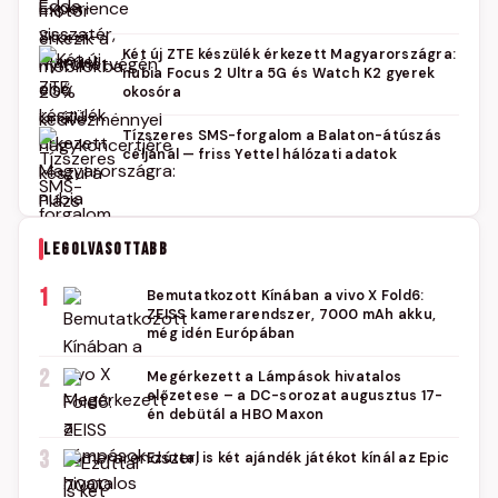
Két új ZTE készülék érkezett Magyarországra:
nubia Focus 2 Ultra 5G és Watch K2 gyerek
okosóra
Tízszeres SMS-forgalom a Balaton-átúszás
céljánál — friss Yettel hálózati adatok
LEGOLVASOTTABB
1
Bemutatkozott Kínában a vivo X Fold6:
ZEISS kamerarendszer, 7000 mAh akku,
még idén Európában
2
Megérkezett a Lámpások hivatalos
előzetese – a DC-sorozat augusztus 17-
én debütál a HBO Maxon
3
Ezúttal is két ajándék játékot kínál az Epic