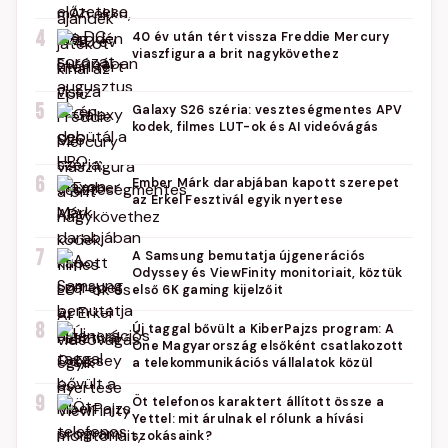
4
40 év után tért vissza Freddie Mercury
viaszfigura a brit nagykövethez
5
Galaxy S26 széria: veszteségmentes APV
kodek, filmes LUT-ok és AI videóvágás
6
Ember Márk darabjában kapott szerepet
az Erkel Fesztivál egyik nyertese
7
A Samsung bemutatja újgenerációs
Odyssey és ViewFinity monitoriait, köztük
első 6K gaming kijelzőit
8
Új taggal bővült a KiberPajzs program: A
One Magyarország elsőként csatlakozott
a telekommunikációs vállalatok közül
9
Öt telefonos karaktert állított össze a
Yettel: mit árulnak el rólunk a hívási
szokásaink?