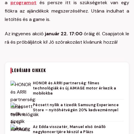
a
programot
és persze itt is szükségetek van egy
fiókra az ajándékok megszerzéséhez. Utána indulhat a
letöltés és a game is.
Az ingyenes akció
január 22. 17:00
óráig él. Csapjatok le
rá és próbáljátok ki! Jó szórakozást kívánunk hozzá!
LEGÚJABB CIKKEK
HONOR és ARRI partnerség: filmes
technológiák és új AiMAGE motor érkezik a
mobilokba
Pécsett nyílik a tizedik Samsung Experience
Store – nyitóhétvégén 20% kedvezménnyel
Az Edda visszatér, Manuel első önálló
nagykoncertjére készül a Plázs