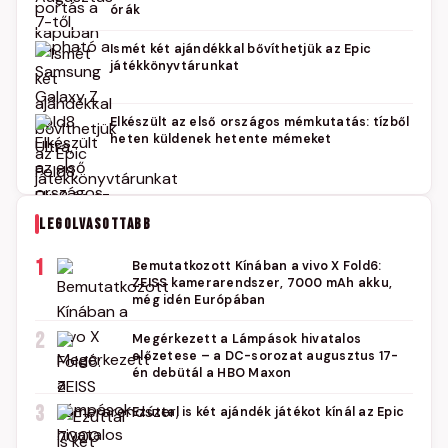
órák
Ismét két ajándékkal bővíthetjük az Epic
játékkönyvtárunkat
Elkészült az első országos mémkutatás: tízből
heten küldenek hetente mémeket
LEGOLVASOTTABB
1
Bemutatkozott Kínában a vivo X Fold6:
ZEISS kamerarendszer, 7000 mAh akku,
még idén Európában
2
Megérkezett a Lámpások hivatalos
előzetese – a DC-sorozat augusztus 17-
én debütál a HBO Maxon
3
Ezúttal is két ajándék játékot kínál az Epic