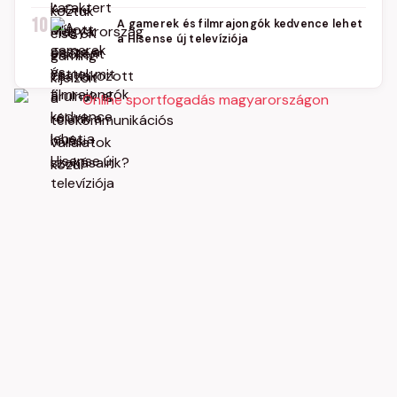
10
A gamerek és filmrajongók kedvence lehet
a Hisense új televíziója