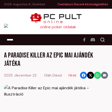
2026. Augusztus 8., Szombat
Csatlakozz Discord közösségünkhöz
A Paradise Killer az Epic mai ajándék
játéka
2025. december 22.
·
Oláh Dávid
·
Hírek