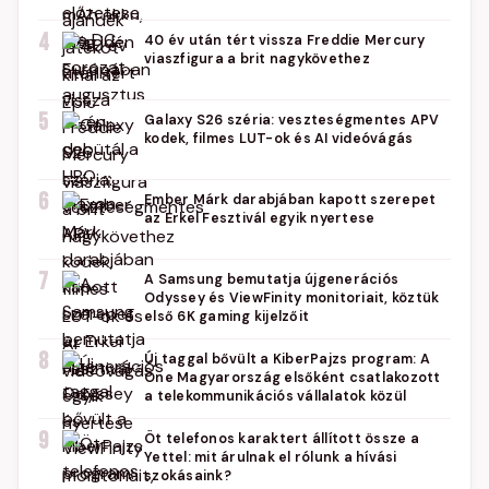
4
40 év után tért vissza Freddie Mercury
viaszfigura a brit nagykövethez
5
Galaxy S26 széria: veszteségmentes APV
kodek, filmes LUT-ok és AI videóvágás
6
Ember Márk darabjában kapott szerepet
az Erkel Fesztivál egyik nyertese
7
A Samsung bemutatja újgenerációs
Odyssey és ViewFinity monitoriait, köztük
első 6K gaming kijelzőit
8
Új taggal bővült a KiberPajzs program: A
One Magyarország elsőként csatlakozott
a telekommunikációs vállalatok közül
9
Öt telefonos karaktert állított össze a
Yettel: mit árulnak el rólunk a hívási
szokásaink?