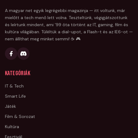
A magyar net egyik legrégebbi magazinja — itt voltunk, már
mielőtt a tech menő lett volna. Teszteltünk, végigjátszottunk
és leírtunk mindent, ami '99 óta történt az IT, gaming, film és
kultúra világában. Túléltük a dial-upot, a Flash-t és az IE6-ot —
nem állíthat meg minket semmi! ☕ 🎮
Kategóriák
IT & Tech
Smart Life
Játék
Film & Sorozat
Kultúra
Fesztivál