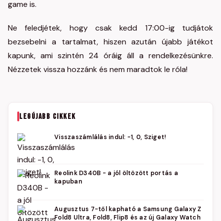
game is.
Ne feledjétek, hogy csak kedd 17:00-ig tudjátok
bezsebelni a tartalmat, hiszen azután újabb játékot
kapunk, ami szintén 24 óráig áll a rendelkezésünkre.
Nézzetek vissza hozzánk és nem maradtok le róla!
LEGÚJABB CIKKEK
Visszaszámlálás indul: -1, 0, Sziget!
Reolink D340B - a jól öltözött portás a
kapuban
Augusztus 7-től kapható a Samsung Galaxy Z
Fold8 Ultra, Fold8, Flip8 és az új Galaxy Watch