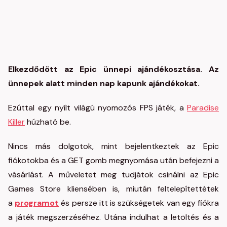
Elkezdődött az Epic ünnepi ajándékosztása. Az
ünnepek alatt minden nap kapunk ajándékokat.
Ezúttal egy nyílt világú nyomozós FPS játék, a
Paradise
Killer
húzható be.
Nincs más dolgotok, mint bejelentkeztek az Epic
fiókotokba és a GET gomb megnyomása után befejezni a
vásárlást. A műveletet meg tudjátok csinálni az Epic
Games Store kliensében is, miután feltelepítettétek
a
programot
és persze itt is szükségetek van egy fiókra
a játék megszerzéséhez. Utána indulhat a letöltés és a