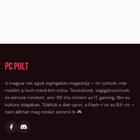
PC Pult
A magyar net egyik legrégebbi magazinja — itt voltunk, már
mielőtt a tech menő lett volna. Teszteltünk, végigjátszottunk
és leírtunk mindent, ami '99 óta történt az IT, gaming, film és
kultúra világában. Túléltük a dial-upot, a Flash-t és az IE6-ot —
nem állíthat meg minket semmi! ☕ 🎮