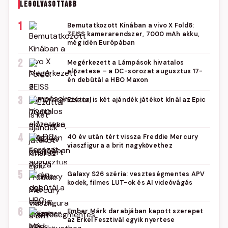
LEGOLVASOTTABB
1
Bemutatkozott Kínában a vivo X Fold6:
ZEISS kamerarendszer, 7000 mAh akku,
még idén Európában
2
Megérkezett a Lámpások hivatalos
előzetese – a DC-sorozat augusztus 17-
én debütál a HBO Maxon
3
Ezúttal is két ajándék játékot kínál az Epic
4
40 év után tért vissza Freddie Mercury
viaszfigura a brit nagykövethez
5
Galaxy S26 széria: veszteségmentes APV
kodek, filmes LUT-ok és AI videóvágás
6
Ember Márk darabjában kapott szerepet
az Erkel Fesztivál egyik nyertese