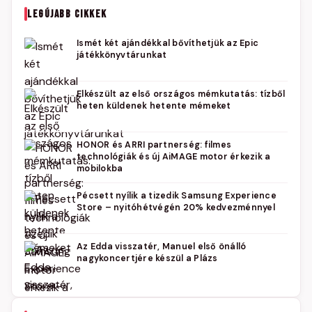
LEGÚJABB CIKKEK
Ismét két ajándékkal bővíthetjük az Epic
játékkönyvtárunkat
Elkészült az első országos mémkutatás: tízből
heten küldenek hetente mémeket
HONOR és ARRI partnerség: filmes
technológiák és új AiMAGE motor érkezik a
mobilokba
Pécsett nyílik a tizedik Samsung Experience
Store – nyitóhétvégén 20% kedvezménnyel
Az Edda visszatér, Manuel első önálló
nagykoncertjére készül a Plázs