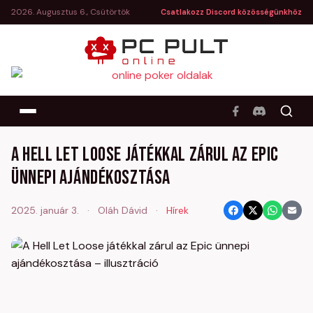
2026. Augusztus 6., Csütörtök
Csatlakozz Discord közösségünkhöz
A Hell Let Loose játékkal zárul az Epic
ünnepi ajándékosztása
2025. január 3.
·
Oláh Dávid
·
Hírek