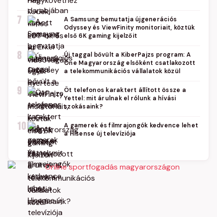
7
A Samsung bemutatja újgenerációs
Odyssey és ViewFinity monitoriait, köztük
első 6K gaming kijelzőit
8
Új taggal bővült a KiberPajzs program: A
One Magyarország elsőként csatlakozott
a telekommunikációs vállalatok közül
9
Öt telefonos karaktert állított össze a
Yettel: mit árulnak el rólunk a hívási
szokásaink?
10
A gamerek és filmrajongók kedvence lehet
a Hisense új televíziója