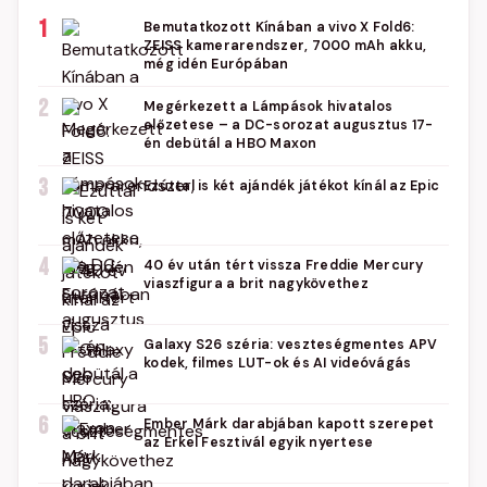
1
Bemutatkozott Kínában a vivo X Fold6:
ZEISS kamerarendszer, 7000 mAh akku,
még idén Európában
2
Megérkezett a Lámpások hivatalos
előzetese – a DC-sorozat augusztus 17-
én debütál a HBO Maxon
3
Ezúttal is két ajándék játékot kínál az Epic
4
40 év után tért vissza Freddie Mercury
viaszfigura a brit nagykövethez
5
Galaxy S26 széria: veszteségmentes APV
kodek, filmes LUT-ok és AI videóvágás
6
Ember Márk darabjában kapott szerepet
az Erkel Fesztivál egyik nyertese