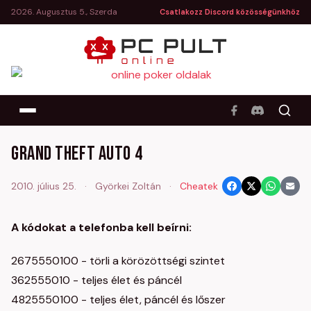
2026. Augusztus 5., Szerda
Csatlakozz Discord közösségünkhöz
Grand Theft Auto 4
2010. július 25.
·
Györkei Zoltán
·
Cheatek
A kódokat a telefonba kell beírni:
2675550100 - törli a körözöttségi szintet
362555010 - teljes élet és páncél
4825550100 - teljes élet, páncél és lőszer