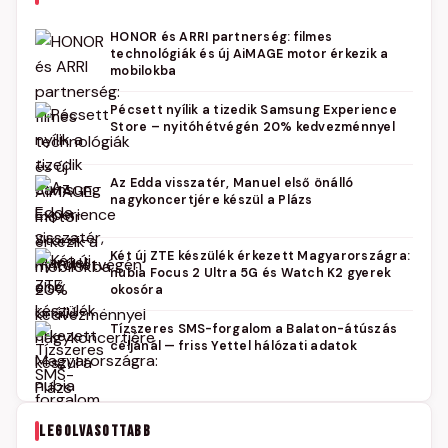
HONOR és ARRI partnerség: filmes
technológiák és új AiMAGE motor érkezik a
mobilokba
Pécsett nyílik a tizedik Samsung Experience
Store – nyitóhétvégén 20% kedvezménnyel
Az Edda visszatér, Manuel első önálló
nagykoncertjére készül a Plázs
Két új ZTE készülék érkezett Magyarországra:
nubia Focus 2 Ultra 5G és Watch K2 gyerek
okosóra
Tízszeres SMS-forgalom a Balaton-átúszás
céljánál — friss Yettel hálózati adatok
LEGOLVASOTTABB