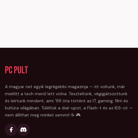
PC Pult
A magyar net egyik legrégebbi magazinja — itt voltunk, már
mielőtt a tech menő lett volna. Teszteltünk, végigjátszottunk
és leírtunk mindent, ami '99 óta történt az IT, gaming, film és
kultúra világában. Túléltük a dial-upot, a Flash-t és az IE6-ot —
nem állíthat meg minket semmi! ☕ 🎮