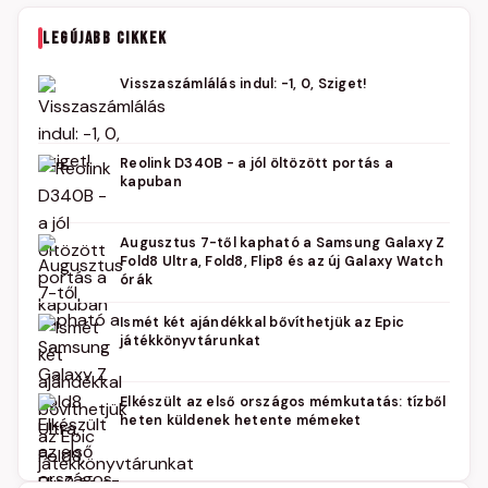
LEGÚJABB CIKKEK
Visszaszámlálás indul: -1, 0, Sziget!
Reolink D340B - a jól öltözött portás a
kapuban
Augusztus 7-től kapható a Samsung Galaxy Z
Fold8 Ultra, Fold8, Flip8 és az új Galaxy Watch
órák
Ismét két ajándékkal bővíthetjük az Epic
játékkönyvtárunkat
Elkészült az első országos mémkutatás: tízből
heten küldenek hetente mémeket