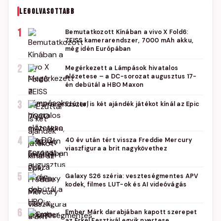
LEGOLVASOTTABB
1
Bemutatkozott Kínában a vivo X Fold6:
ZEISS kamerarendszer, 7000 mAh akku,
még idén Európában
2
Megérkezett a Lámpások hivatalos
előzetese – a DC-sorozat augusztus 17-
én debütál a HBO Maxon
3
Ezúttal is két ajándék játékot kínál az Epic
4
40 év után tért vissza Freddie Mercury
viaszfigura a brit nagykövethez
5
Galaxy S26 széria: veszteségmentes APV
kodek, filmes LUT-ok és AI videóvágás
6
Ember Márk darabjában kapott szerepet
az Erkel Fesztivál egyik nyertese