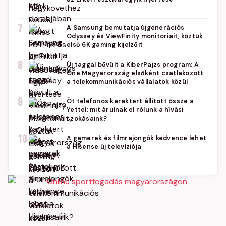
7
A Samsung bemutatja újgenerációs
Odyssey és ViewFinity monitoriait, köztük
első 6K gaming kijelzőit
8
Új taggal bővült a KiberPajzs program: A
One Magyarország elsőként csatlakozott
a telekommunikációs vállalatok közül
9
Öt telefonos karaktert állított össze a
Yettel: mit árulnak el rólunk a hívási
szokásaink?
10
A gamerek és filmrajongók kedvence lehet
a Hisense új televíziója