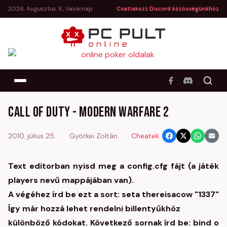
2026. Augusztus 9., Vasárnap
Csatlakozz Discord közösségünkhöz
Call of Duty - Modern Warfare 2
2010. július 25.
·
Györkei Zoltán
·
Cheatek
Text editorban nyisd meg a config.cfg fájt (a játék
players nevű mappájában van).
A végéhez írd be ezt a sort: seta thereisacow "1337"
Így már hozzá lehet rendelni billentyűkhöz
különböző kódokat. Következő sornak írd be: bind o