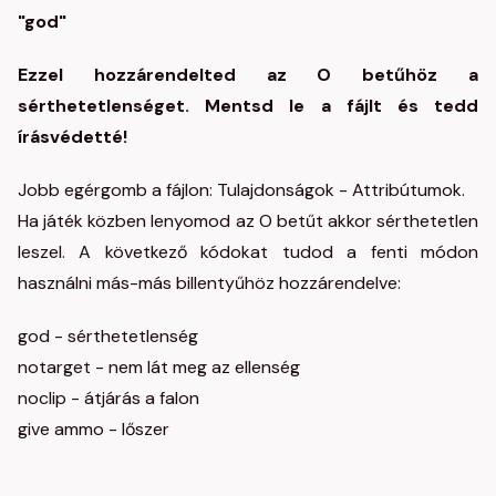
"god"
Ezzel hozzárendelted az O betűhöz a
sérthetetlenséget. Mentsd le a fájlt és tedd
írásvédetté!
Jobb egérgomb a fájlon: Tulajdonságok - Attribútumok.
Ha játék közben lenyomod az O betűt akkor sérthetetlen
leszel. A következő kódokat tudod a fenti módon
használni más-más billentyűhöz hozzárendelve:
god - sérthetetlenség
notarget - nem lát meg az ellenség
noclip - átjárás a falon
give ammo - lőszer