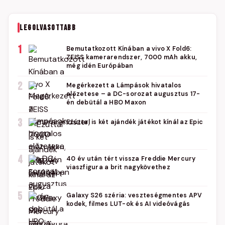
LEGOLVASOTTABB
1
Bemutatkozott Kínában a vivo X Fold6:
ZEISS kamerarendszer, 7000 mAh akku,
még idén Európában
2
Megérkezett a Lámpások hivatalos
előzetese – a DC-sorozat augusztus 17-
én debütál a HBO Maxon
3
Ezúttal is két ajándék játékot kínál az Epic
4
40 év után tért vissza Freddie Mercury
viaszfigura a brit nagykövethez
5
Galaxy S26 széria: veszteségmentes APV
kodek, filmes LUT-ok és AI videóvágás