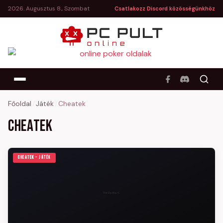
2026. Augusztus 8., Szombat
Csatlakozz Discord közösségünkhöz
Főoldal
/
Játék
/
Cheatek
Cheatek
CHEATEK – JÁTÉK