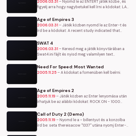
2006.03.31
–
Nyomd le az ENTERT játék közbe , és
figyelj arra hogy nagybetukel kell írni a kódokat: LAY
OF THE LAND - teljes térkép be ATM OF EREBUS -
1000 aranyat kapsz…
Age of Empires 3
2006.03.31
–
Játék közben nyomd le az Enter-t és
írd be a kódokat: A recent study indicated that
100% of herdables are obese - az összes állat
meghízik a térképen (?) Give…
SWAT 4
2006.03.31
–
Keresd meg a játék könyvtárában a
Swat4.ini fájlt és nyisd meg valamilyen text
editorral: [Engine.GameEngine] részben az
EnableDevTools=False értéket módosítsd…
Need For Speed: Most Wanted
2005.11.25
–
A kódokat a fomenüben kell beírni.
Age of Empires 2
2005.11.19
–
Játék közben az Enter lenyomása után
írhatjuk be az alábbi kódokat: ROCK ON - 1000
szikla LUMBERJACK - 1000 fa ROBIN HOOD - 1000
arany CHEESE STEAK JIMMY'S -…
Call of Duty 2 (Demo)
2005.11.19
–
Nyomd le a ~ billentyut és a konzolba
írd be: seta thereisacow "1337" utána nyomj Enter-t,
ezután írd be: spdevmap eldaba. Újra Enter. Ez