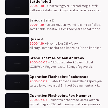
engedélyezte a cheat…
Battlefield 2
2005.11.19
–
Összes fegyver: Keresd meg a játék
pythonbf2stats nevu könyvtárában az unlocks.py
nevu fájlt. Nyisd meg text editorral és a 44. sorban
módosítsd ezt:…
Serious Sam 2
2005.11.19
–
Játék közben nyomd le a ~-t és írd be:
samiEnableCheats=1 Ez engedélyezi a cheat módot.
Ezután zárd be a konzolt a ~ ismételt lenyomásával
és az Esc gombbal…
Quake 4
2005.11.19
–
Nyomd le a Ctlr+Alt+~
billentyukombinációt és a konzolba ír be a kódokat
god - sérthetelenség notarget - láthatatlanság
noclip - átjárás a falakon freeze -…
Grand Theft Auto: San Andreas
2005.06.09
–
A kódokat játék közben írd be!
LXGIWYL = Fegyver szett 1,könnyu fegyverek
KJKSZPJ = Fegyver szett 2, közepes fegyverek
UZUMYMW = Weapon Set 3, nehéz fegyverek…
Operation Flashpoint: Resistance
2005.05.07
–
Játék közben a megfelelo képernyon
tartsd lenyomva a bal Shift-et és a numerikus - t
(mínusz) és írd be: iwillbetheone - isten mód
(bárhol haszmálható)…
Operation Flashpoint: Red Hammer
2005.05.07
–
Küldetés befejezése: Játék közben
nyomd meg az ESC-et.Utána nyomd le egyszerre a