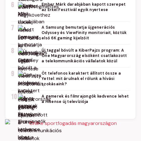
6
Ember Márk darabjában kapott szerepet
az Erkel Fesztivál egyik nyertese
7
A Samsung bemutatja újgenerációs
Odyssey és ViewFinity monitoriait, köztük
első 6K gaming kijelzőit
8
Új taggal bővült a KiberPajzs program: A
One Magyarország elsőként csatlakozott
a telekommunikációs vállalatok közül
9
Öt telefonos karaktert állított össze a
Yettel: mit árulnak el rólunk a hívási
szokásaink?
10
A gamerek és filmrajongók kedvence lehet
a Hisense új televíziója