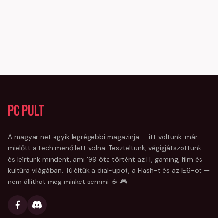
PC Pult
A magyar net egyik legrégebbi magazinja — itt voltunk, már
mielőtt a tech menő lett volna. Teszteltünk, végigjátszottunk
és leírtunk mindent, ami '99 óta történt az IT, gaming, film és
kultúra világában. Túléltük a dial-upot, a Flash-t és az IE6-ot —
nem állíthat meg minket semmi! ☕ 🎮