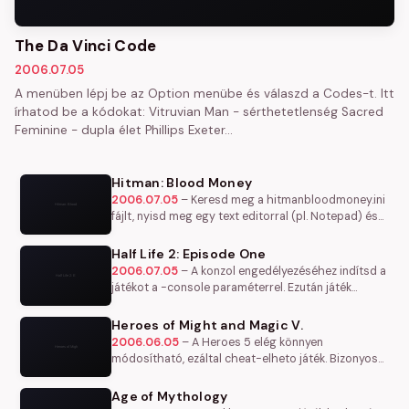
The Da Vinci Code
2006.07.05
A menüben lépj be az Option menübe és válaszd a Codes-t. Itt
írhatod be a kódokat: Vitruvian Man - sérthetetlenség Sacred
Feminine - dupla élet Phillips Exeter…
Hitman: Blood Money
2006.07.05
–
Keresd meg a hitmanbloodmoney.ini
fájlt, nyisd meg egy text editorral (pl. Notepad) és
írd be a végére: EnableCheats: Utána játék közben a
C lenyomásával elő…
Half Life 2: Episode One
2006.07.05
–
A konzol engedélyezéséhez indítsd a
játékot a -console paraméterrel. Ezután játék
közben nyomd meg a ~ billentyűt (magyar
billentyűzeten: 0) és a megjelenő…
Heroes of Might and Magic V.
2006.06.05
–
A Heroes 5 elég könnyen
módosítható, ezáltal cheat-elheto játék. Bizonyos
file-ok módosítása után máris egyszerüen
megoldhatunk egy-egy pályát.
Age of Mythology