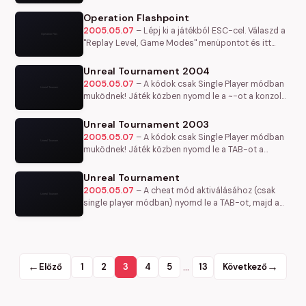
Shift-et és a - (minusz)-t. Engedd fel a billentyuket
és írd be: endmission
Operation Flashpoint
2005.05.07
–
Lépj ki a játékból ESC-cel. Válaszd a
"Replay Level, Game Modes" menüpontot és itt
beírhatod a jelszavakat: w,a,w,d,d,s,s,a - minden
fegyver választható…
Unreal Tournament 2004
2005.05.07
–
A kódok csak Single Player módban
muködnek! Játék közben nyomd le a ~-ot a konzol
elohívásához. Ide írd be a kódokat: god - isten mód
amphibious - vízalatti…
Unreal Tournament 2003
2005.05.07
–
A kódok csak Single Player módban
muködnek! Játék közben nyomd le a TAB-ot a
konzol elohívásához. Ide írd be a kódokat: god -
isten mód amphibious - vízalatti…
Unreal Tournament
2005.05.07
–
A cheat mód aktiválásához (csak
single player módban) nyomd le a TAB-ot, majd a
konzolba írd be: "iamtheone". Ezután írhatod be a
kódok valamelyikét:…
←
…
→
Előző
1
2
3
4
5
13
Következő