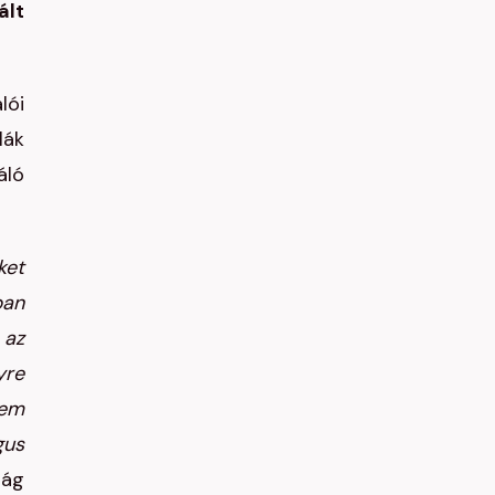
ált
lói
lák
áló
ket
ban
 az
yre
rem
gus
zág