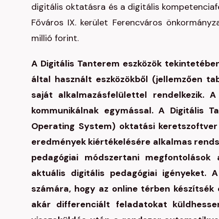
digitális oktatásra és a digitális kompetenci
Főváros IX. kerület Ferencváros önkormányz
millió forint.
A Digitális Tanterem eszközök tekintetében
által használt eszközökből (jellemzően ta
saját alkalmazásfelülettel rendelkezik.
kommunikálnak egymással. A Digitális Ta
Operating System) oktatási keretszoftver
eredmények kiértékelésére alkalmas rendsz
pedagógiai módszertani megfontolások a
aktuális digitális pedagógiai igényeket.
számára, hogy az online térben készítsék 
akár differenciált feladatokat küldhess