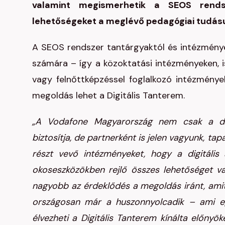
valamint megismerhetik a SEOS rendsze
lehetőségeket a meglévő pedagógiai tudás
A SEOS rendszer tantárgyaktól és intézmények
számára – így a közoktatási intézményeken, i
vagy felnőttképzéssel foglalkozó intézmények
megoldás lehet a Digitális Tanterem.
„A Vodafone Magyarország nem csak a digit
biztosítja, de partnerként is jelen vagyunk, t
részt vevő intézményeket, hogy a digitáli
okoseszközökben rejlő összes lehetőséget va
nagyobb az érdeklődés a megoldás iránt, ami
országosan már a huszonnyolcadik – ami egy
élvezheti a Digitális Tanterem kínálta előnyök