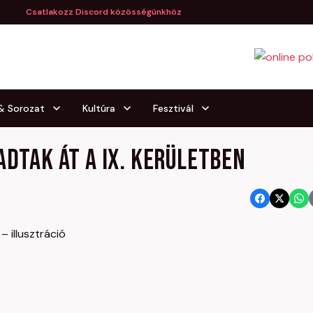
Csatlakozz Discord közösségünkhöz
 & Sorozat
Kultúra
Fesztivál
adtak át a IX. kerületben