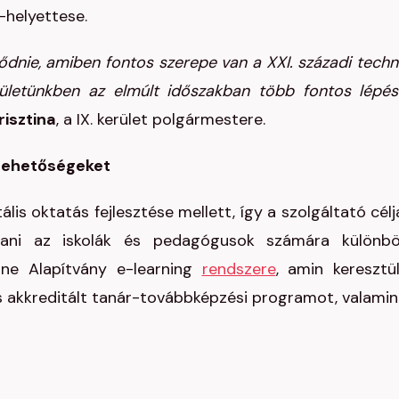
-helyettese.
ődnie, amiben fontos szerepe van a XXI. századi techn
rületünkben az elmúlt időszakban több fontos lépés
risztina
, a IX. kerület polgármestere.
a lehetőségeket
is oktatás fejlesztése mellett, így a szolgáltató célj
tani az iskolák és pedagógusok számára különb
one Alapítvány e-learning
rendszere
, amin keresztü
 akkreditált tanár-továbbképzési programot, valamin