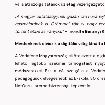
vállalati szolgáltatások üzletág vezérigazgató
„A magyar oktatásügynek igazán van hova fejl
használatának is. Örömmel tölt el, hogy ke
történt ebbe az irányba.”
– mondta
Baranyi K
Mindenkinek elviszik a digitális világ kínált
A Vodafone Magyarország elkötelezett a digitál
lehető legtöbb szakmai támogatást nyúj
módszerekkel. Ezt a cél szolgálja a Vodaf
pedagógusok elvégezhetik az E-skola, 30 órás
NetGuru, internetbiztonsági képzést is.