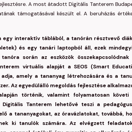
afejlesztésre. A most átadott Digitális Tanterem Budap
atának támogatásával készült el. A beruházás érték
 egy interaktív táblából, a tanórán résztvevő diá
bletek) és egy tanári laptopból áll, ezek mindegy
 A tanóra során az eszközök összekapcsolódnak
nterem virtuális alapját a SEOS (Smart Educat
 adja, amely a tananyag létrehozására és a tanu
er. Az egyedülálló megoldás fejlesztése alkalmaz
lapján történik, valamint folyamatosan követi
 A Digitális Tanterem lehetővé teszi a pedagógu
elő a tananyagokat, az óravázlatokat, továbbá, h
enek ki tanulók számára. Az elvégzett feladato