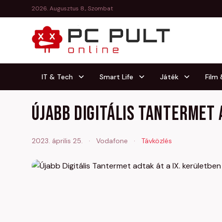
2026. Augusztus 8., Szombat
IT & Tech
Smart Life
Játék
Film
Újabb Digitális Tantermet 
2023. április 25.
·
Vodafone
·
Távközlés