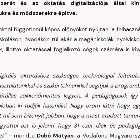
rét és az oktatás digitalizációja által kín
ukra és módszerekre építve.
től függetlenül képes előnyöket nyújtani a felhaszná
skolákon, óvodákon túl akár a magániskolák, nyelvisko
, illetve oktatással foglalkozó cégek számára is kiv
ális oktatáshoz szükséges technológiai feltétele
apasztalatunkkal és szakértelmünkkel segítjük a program
s átállás zökkenőmentes legyen. A pedagógusok így
lóban ki tudják használni. Nagy öröm látni, hogy eg
t mi sem bizonyít jobban, hogy a most átadott tante
úttal azt is jelenti, hogy 31 ezer diák és pedagó
et”
– mondta
Dobó Mátyás
, a Vodafone Magyarors