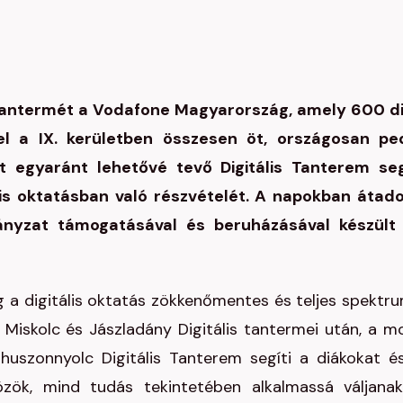
is Tantermét a Vodafone Magyarország, amely 600 d
zzel a IX. kerületben összesen öt, országosan pe
st egyaránt lehetővé tevő Digitális Tanterem seg
is oktatásban való részvételét. A napokban átado
ányzat támogatásával és beruházásával készült 
ég a digitális oktatás zökkenőmentes és teljes spektr
, Miskolc és Jászladány Digitális tantermei után, a m
uszonnyolc Digitális Tanterem segíti a diákokat é
zök, mind tudás tekintetében alkalmassá váljana