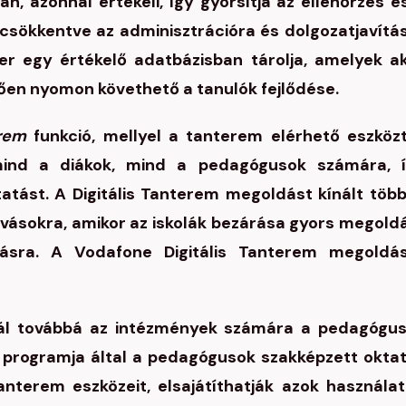
, azonnal értékeli, így gyorsítja az ellenőrzés é
n csökkentve az adminisztrációra és dolgozatjavítá
er egy értékelő adatbázisban tárolja, amelyek a
ően nyomon követhető a tanulók fejlődése.
erem
funkció, mellyel a tanterem elérhető eszközt
 mind a diákok, mind a pedagógusok számára, 
ktatást. A Digitális Tanterem megoldást kínált töb
hívásokra, amikor az iskolák bezárása gyors megold
llásra. A Vodafone Digitális Tanterem megoldá
ál továbbá az intézmények számára a pedagógu
si programja által a pedagógusok szakképzett okta
anterem eszközeit, elsajátíthatják azok használat