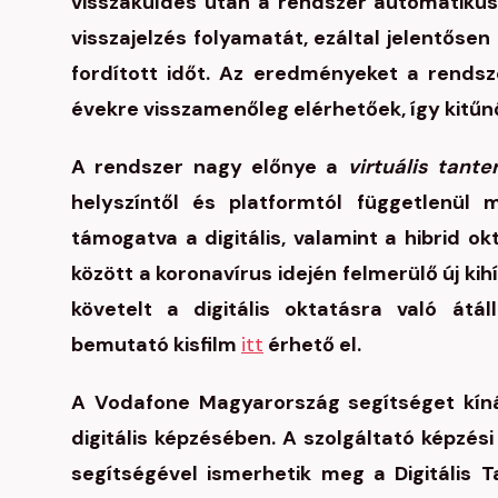
visszaküldés után a rendszer automatikusan
visszajelzés folyamatát, ezáltal jelentőse
fordított időt. Az eredményeket a rendsz
évekre visszamenőleg elérhetőek, így kitűn
A rendszer nagy előnye a
virtuális tant
helyszíntől és platformtól függetlenül
támogatva a digitális, valamint a hibrid o
között a koronavírus idején felmerülő új ki
követelt a digitális oktatásra való átá
bemutató kisfilm
itt
érhető el.
A Vodafone Magyarország segítséget kín
digitális képzésében. A szolgáltató képzé
segítségével ismerhetik meg a Digitális T