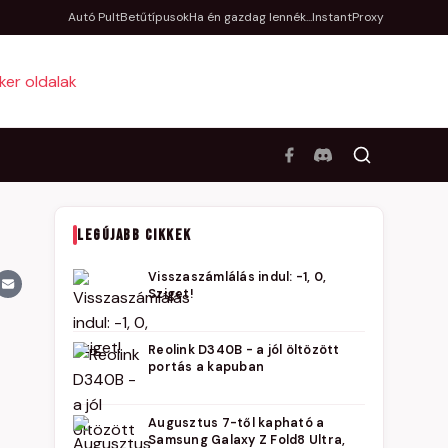
Autó Pult
Betűtípusok
Ha én gazdag lennék...
InstantProxy
LEGÚJABB CIKKEK
Visszaszámlálás indul: -1, 0,
Sziget!
Reolink D340B - a jól öltözött
portás a kapuban
Augusztus 7-től kapható a
Samsung Galaxy Z Fold8 Ultra,