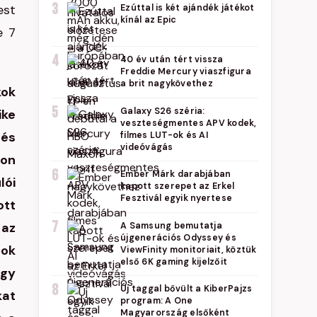
3
est
Ezúttal is két ajándék játékot
kínál az Epic
e 7
4
40 év után tért vissza
Freddie Mercury viaszfigura
a brit nagykövethez
kok
5
Galaxy S26 széria:
ike
veszteségmentes APV kodek,
 és
filmes LUT-ok és AI
videóvágás
ion
6
Ember Márk darabjában
lói
kapott szerepet az Erkel
Fesztivál egyik nyertese
ott
7
 az
A Samsung bemutatja
újgenerációs Odyssey és
sok
ViewFinity monitoriait, köztük
első 6K gaming kijelzőit
ogy
8
Új taggal bővült a KiberPajzs
kat
program: A One
Magyarország elsőként