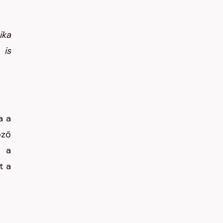
ika
 is
a a
öző
l a
t a