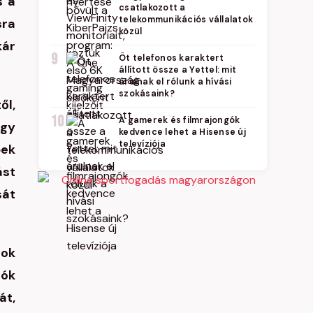
s a
csatlakozott a
telekommunikációs vállalatok
sra
közül
kár
9
Öt telefonos karaktert
állított össze a Yettel: mit
árulnak el rólunk a hívási
szokásaink?
ől,
10
A gamerek és filmrajongók
így
kedvence lehet a Hisense új
televíziója
bek
ást
sát
sok
tók
át,