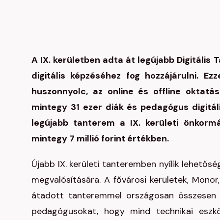
A IX. kerületben adta át legújabb Digitál
digitális képzéséhez fog hozzájárulni. E
huszonnyolc, az online és offline oktatá
mintegy 31 ezer diák és pedagógus digitál
legújabb tanterem a IX. kerületi önkorm
mintegy 7 millió forint értékben.
Újabb IX. kerületi tanteremben nyílik lehetős
megvalósítására. A fővárosi kerületek, Monor
átadott tanteremmel országosan összesen h
pedagógusokat, hogy mind technikai eszkö