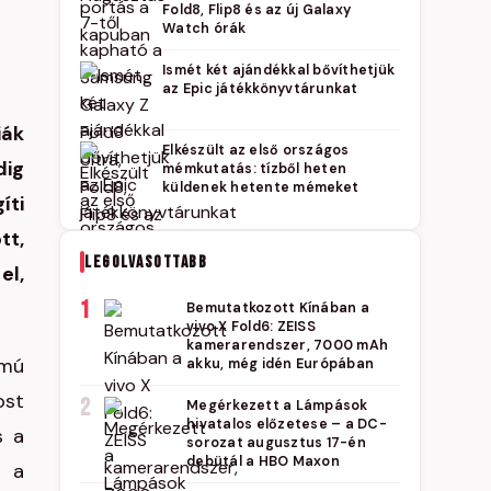
Fold8, Flip8 és az új Galaxy
Watch órák
Ismét két ajándékkal bővíthetjük
az Epic játékkönyvtárunkat
iák
Elkészült az első országos
dig
mémkutatás: tízből heten
küldenek hetente mémeket
íti
tt,
LEGOLVASOTTABB
el,
1
Bemutatkozott Kínában a
vivo X Fold6: ZEISS
kamerarendszer, 7000 mAh
umú
akku, még idén Európában
ost
2
Megérkezett a Lámpások
hivatalos előzetese – a DC-
s a
sorozat augusztus 17-én
debütál a HBO Maxon
k a