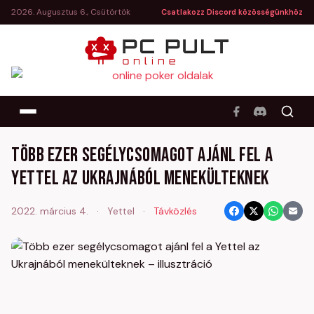
2026. Augusztus 6., Csütörtök
Csatlakozz Discord közösségünkhöz
Több ezer segélycsomagot ajánl fel a
Yettel az Ukrajnából menekülteknek
2022. március 4.
·
Yettel
·
Távközlés