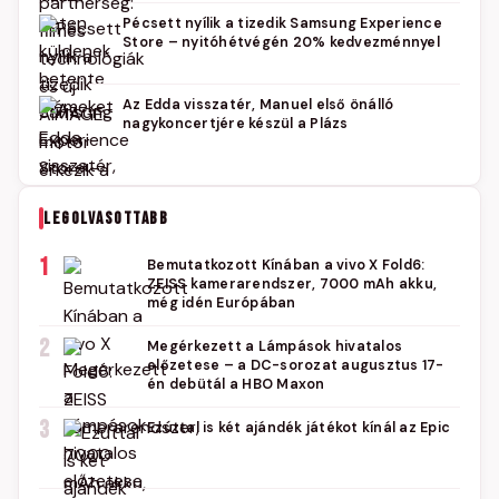
Pécsett nyílik a tizedik Samsung Experience
Store – nyitóhétvégén 20% kedvezménnyel
Az Edda visszatér, Manuel első önálló
nagykoncertjére készül a Plázs
LEGOLVASOTTABB
1
Bemutatkozott Kínában a vivo X Fold6:
ZEISS kamerarendszer, 7000 mAh akku,
még idén Európában
2
Megérkezett a Lámpások hivatalos
előzetese – a DC-sorozat augusztus 17-
én debütál a HBO Maxon
3
Ezúttal is két ajándék játékot kínál az Epic