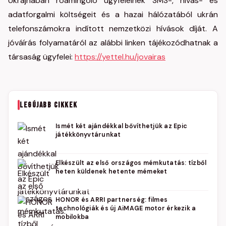
Ukrajnában roamingoló ügyfeleinek SMS-, hívás- és
adatforgalmi költségeit és a hazai hálózatából ukrán
telefonszámokra indított nemzetközi hívások díját. A
jóváírás folyamatáról az alábbi linken tájékozódhatnak a
társaság ügyfelei:
https://yettel.hu/jovairas
LEGÚJABB CIKKEK
Ismét két ajándékkal bővíthetjük az Epic
játékkönyvtárunkat
Elkészült az első országos mémkutatás: tízből
heten küldenek hetente mémeket
HONOR és ARRI partnerség: filmes
technológiák és új AiMAGE motor érkezik a
mobilokba