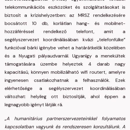
telekommunikációs eszközöket és szolgáltatásokat is
biztosít a krízishelyzetben: az MRSZ rendelkezésére
bocsátott 10 db, korlátlan hang- és mobilnet-
hozzáféréssel rendelkező telefont, amit a
segélyszervezet koordinálásában kvázi „telefonfülke”
funkcióval bárki igénybe vehet a határátkelők közelében
és a Nyugati pályaudvarnál. Ugyanígy a menekültek
támogatására üzembe helyeztek 4 darab nagy
kapacitású, könnyen mobilizálható wifi routert, amelyre
ingyenesen csatlakozhatnak a felhasználók. Ezek
elérhetősége a segélyszervezet koordinálásában
változhat: helyileg ott biztosítják, ahol éppen a
legnagyobb igényt látják rá.
„
A humanitárius partnerszervezeteinkkel folyamatos
kapcsolatban vagyunk és rendszeresen konzultálunk. A