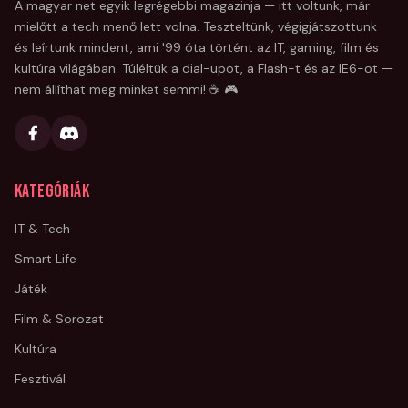
A magyar net egyik legrégebbi magazinja — itt voltunk, már
mielőtt a tech menő lett volna. Teszteltünk, végigjátszottunk
és leírtunk mindent, ami '99 óta történt az IT, gaming, film és
kultúra világában. Túléltük a dial-upot, a Flash-t és az IE6-ot —
nem állíthat meg minket semmi! ☕ 🎮
Kategóriák
IT & Tech
Smart Life
Játék
Film & Sorozat
Kultúra
Fesztivál