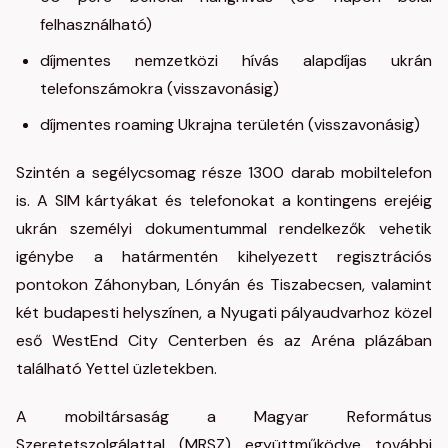
felhasználható)
díjmentes nemzetközi hívás alapdíjas ukrán
telefonszámokra (visszavonásig)
díjmentes roaming Ukrajna területén (visszavonásig)
Szintén a segélycsomag része 1300 darab mobiltelefon
is. A SIM kártyákat és telefonokat a kontingens erejéig
ukrán személyi dokumentummal rendelkezők vehetik
igénybe a határmentén kihelyezett regisztrációs
pontokon Záhonyban, Lónyán és Tiszabecsen, valamint
két budapesti helyszínen, a Nyugati pályaudvarhoz közel
eső WestEnd City Centerben és az Aréna plázában
található Yettel üzletekben.
A mobiltársaság a Magyar Református
Szeretetszolgálattal (MRSZ) együttműködve további