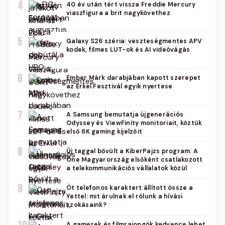
4
40 év után tért vissza Freddie Mercury
viaszfigura a brit nagykövethez
5
Galaxy S26 széria: veszteségmentes APV
kodek, filmes LUT-ok és AI videóvágás
6
Ember Márk darabjában kapott szerepet
az Erkel Fesztivál egyik nyertese
7
A Samsung bemutatja újgenerációs
Odyssey és ViewFinity monitoriait, köztük
első 6K gaming kijelzőit
8
Új taggal bővült a KiberPajzs program: A
One Magyarország elsőként csatlakozott
a telekommunikációs vállalatok közül
9
Öt telefonos karaktert állított össze a
Yettel: mit árulnak el rólunk a hívási
szokásaink?
A gamerek és filmrajongók kedvence lehet