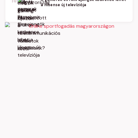
10
a Hisense új televíziója