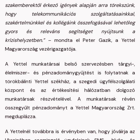
szakemberektől érkező igények alapján arra törekszünk,
hogy telekommunikációs szolgáltatásainkkal,
szakértelmünkkel és kollégáink összefogásával lehetőleg
gyors és releváns segítséget nyújtsunk a
krízishelyzetben.”
– mondta el Peter Gazik, a Yettel
Magyarország vezérigazgatója.
A Yettel munkatársai belső szervezésben tárgyi-,
élelmiszer- és pénzadománygyűjtést is folytatnak a
törökbálinti Yettel székház, a szegedi ügyfélszolgálati
központ és az értékesítési hálózatban dolgozó
munkatársak részvételével. A munkatársak révén
összegyűlt pénzadományt a Yettel Magyarország Zrt.
megduplázza.
A Yettelnél továbbra is érvényben van, hogy jóváírja az