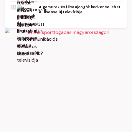
10
A gamerek és filmrajongók kedvence lehet
a Hisense új televíziója