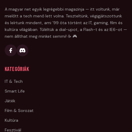
A magyar net egyik legrégebbi magazinja — itt voltunk, már
mielőtt a tech menő lett volna. Teszteltünk, végigjátszottunk
és leírtunk mindent, ami '99 óta történt az IT, gaming, film és
kultúra világában. Túléltük a dial-upot, a Flash-t és az IE6-ot —
nem állíthat meg minket semmi! ☕ 🎮
Kategóriák
IT & Tech
Smart Life
Játék
Film & Sorozat
Kultúra
Fesztivál