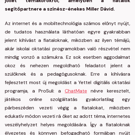
jóllét témakörökről, amelyben a fiatalok
segítőpartnere a színész-énekes Miller Dávid.
Az internet és a mobiltechnológia számos előnyt nyújt,
de tudatos használata láthatóan egyre gyakrabban
jelent kihívást a fiataloknak, miközben az ilyen témájú,
akár iskolai oktatási programokban való részvétel nem
mindig vonzó a számukra. Ez sok esetben aggodalmat
okoz és nehezen megoldható feladatot jelent a
szülőknek és a pedagógusoknak. Erre a kihívásra
fejlesztett most új megoldást a Yettel digitális oktatási
programja, a ProSuli: a
ChatMate
névre keresztelt,
játékos online szolgáltatás gyakorlatilag egy
párbeszéden vezeti végig a fiatalokat, miközben
edukatív módon vezeti rá őket az adott téma, internetes
veszélyhelyzet helyes megoldására. Így a fiataloknak
élvezetes és könnyen befogadható formában nyújt