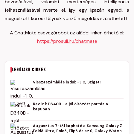
bevonásával, valamint mesterséges intelligencia
felhasználásával nyerte el, így egy igazán egyedi, a
megcélzott korosztálynak vonzó megoldás születhetett.
A ChatMate csevegőrobot az alábbi linken érhető el:
https://prosuli.hu/chatmate
LEGÚJABB CIKKEK
Visszaszámlálás indul: -1, 0, Sziget!
Reolink D340B - a jól öltözött portás a
kapuban
Augusztus 7-től kapható a Samsung Galaxy Z
Fold8 Ultra, Fold8, Flip8 és az új Galaxy Watch