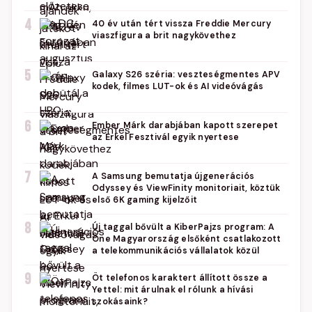
4
40 év után tért vissza Freddie Mercury
viaszfigura a brit nagykövethez
5
Galaxy S26 széria: veszteségmentes APV
kodek, filmes LUT-ok és AI videóvágás
6
Ember Márk darabjában kapott szerepet
az Erkel Fesztivál egyik nyertese
7
A Samsung bemutatja újgenerációs
Odyssey és ViewFinity monitoriait, köztük
első 6K gaming kijelzőit
8
Új taggal bővült a KiberPajzs program: A
One Magyarország elsőként csatlakozott
a telekommunikációs vállalatok közül
9
Öt telefonos karaktert állított össze a
Yettel: mit árulnak el rólunk a hívási
szokásaink?