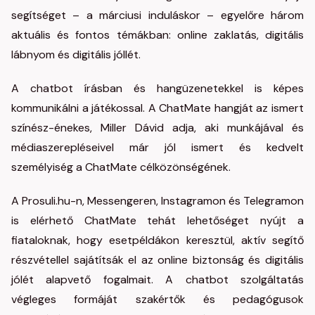
segítséget – a márciusi induláskor – egyelőre három
aktuális és fontos témákban: online zaklatás, digitális
lábnyom és digitális jóllét.
A chatbot írásban és hangüzenetekkel is képes
kommunikálni a játékossal. A ChatMate hangját az ismert
színész-énekes, Miller Dávid adja, aki munkájával és
médiaszerepléseivel már jól ismert és kedvelt
személyiség a ChatMate célközönségének.
A Prosuli.hu-n, Messengeren, Instagramon és Telegramon
is elérhető ChatMate tehát lehetőséget nyújt a
fiataloknak, hogy esetpéldákon keresztül, aktív segítő
részvétellel sajátítsák el az online biztonság és digitális
jólét alapvető fogalmait. A chatbot szolgáltatás
végleges formáját szakértők és pedagógusok