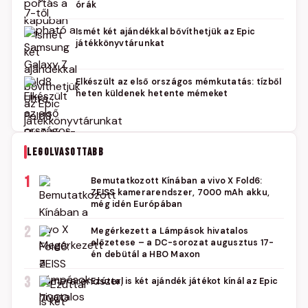
órák
Ismét két ajándékkal bővíthetjük az Epic
játékkönyvtárunkat
Elkészült az első országos mémkutatás: tízből
heten küldenek hetente mémeket
LEGOLVASOTTABB
1
Bemutatkozott Kínában a vivo X Fold6:
ZEISS kamerarendszer, 7000 mAh akku,
még idén Európában
2
Megérkezett a Lámpások hivatalos
előzetese – a DC-sorozat augusztus 17-
én debütál a HBO Maxon
3
Ezúttal is két ajándék játékot kínál az Epic