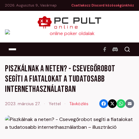
2026. Augusztus 9., Vasárnap
Csatlakozz Discord közösségünkhöz
Piszkálnak a neten? - Csevegőrobot
segíti a fiatalokat a tudatosabb
internethasználatban
2023. március 27.
·
Yettel
·
Távközlés