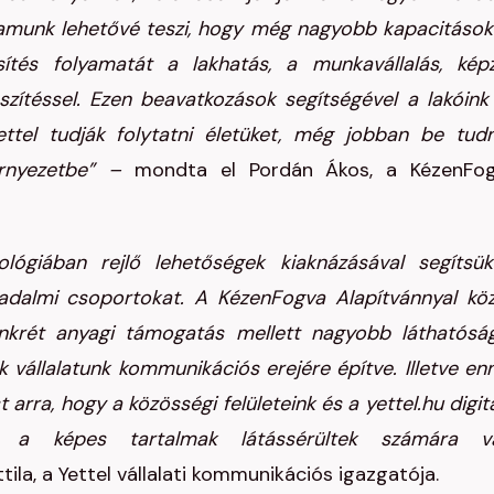
ramunk lehetővé teszi, hogy még nagyobb kapacitások
sítés folyamatát a lakhatás, a munkavállalás, kép
készítéssel. Ezen beavatkozások segítségével a lakóink
ttel tudják folytatni életüket, még jobban be tud
környezetbe” –
mondta el Pordán Ákos, a KézenFo
lógiában rejlő lehetőségek kiaknázásával segítsü
sadalmi csoportokat. A KézenFogva Alapítvánnyal kö
nkrét anyagi támogatás mellett nagyobb láthatósá
 vállalatunk kommunikációs erejére építve. Illetve en
arra, hogy a közösségi felületeink és a yettel.hu digitá
ük a képes tartalmak látássérültek számára v
la, a Yettel vállalati kommunikációs igazgatója.