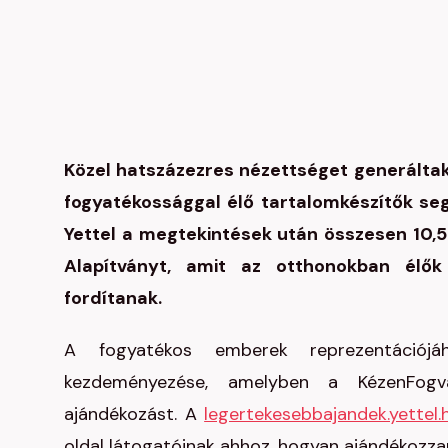
Közel hatszázezres nézettséget generálta
fogyatékossággal élő tartalomkészítők se
Yettel a megtekintések után összesen 10,
Alapítványt, amit az otthonokban élők
fordítanak.
A fogyatékos emberek reprezentációjáh
kezdeményezése, amelyben a KézenFogva
ajándékozást. A
legertekesebbajandek.yettel.
oldal látogatóinak ahhoz, hogyan ajándékozza