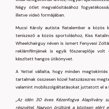
Négy ötlet megvalósításához fogyatékossá
illetve videó formájában.
Mucsi Károly autista fiatalember a közös k
teniszező a közös sportoláshoz, Kiss Katali
Wheelchairguy néven is ismert Fenyvesi Zoltá
reklámfilmjének is egyik főszereplője vol
készített hangos útikönyvet.
A Yettel vállalta, hogy minden megtekinté
tartalmak összesen közel hatszázezres megteki
valamint mobilszolgáltatásokat juttatott el a
„Az idén 30 éves Kézenfogva Alapítvány s
részvétel. Nagyon örültünk a közösen elért 