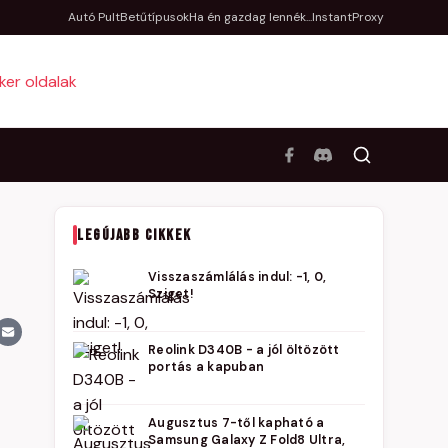
Autó Pult
Betűtípusok
Ha én gazdag lennék...
InstantProxy
LEGÚJABB CIKKEK
Visszaszámlálás indul: -1, 0,
Sziget!
Reolink D340B - a jól öltözött
portás a kapuban
Augusztus 7-től kapható a
Samsung Galaxy Z Fold8 Ultra,