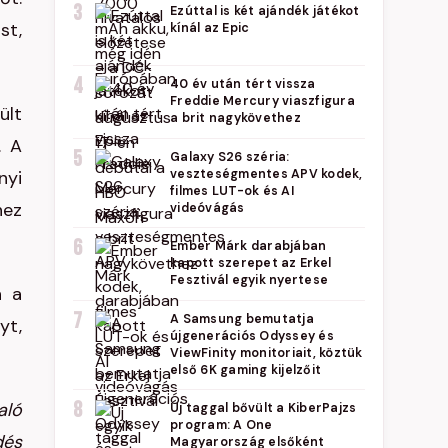
3
Ezúttal is két ajándék játékot
st,
kínál az Epic
4
40 év után tért vissza
Freddie Mercury viaszfigura
ült
a brit nagykövethez
. A
5
Galaxy S26 széria:
nyi
veszteségmentes APV kodek,
filmes LUT-ok és AI
hez
videóvágás
6
Ember Márk darabjában
kapott szerepet az Erkel
Fesztivál egyik nyertese
n a
7
A Samsung bemutatja
yt,
újgenerációs Odyssey és
ViewFinity monitoriait, köztük
első 6K gaming kijelzőit
8
aló
Új taggal bővült a KiberPajzs
program: A One
dés
Magyarország elsőként