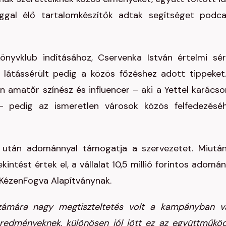
ggal élő tartalomkészítők adtak segítséget podca
önyvklub indításához, Cservenka István értelmi sér
n látássérült pedig a közös főzéshez adott tippeket
n amatőr színész és influencer – aki a Yettel karácso
t – pedig az ismeretlen városok közös felfedezésé
s után adománnyal támogatja a szervezetet. Miutá
ntést értek el, a vállalat 10,5 millió forintos adomán
 KézenFogva Alapítványnak.
zámára nagy megtiszteltetés volt a kampányban v
eredményeknek, különösen jól jött ez az együttműkö