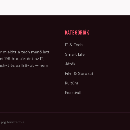
Kategóriák
IT & Tech
r mielőtt a tech menő lett
Smart Life
i '99 óta történt az IT,
Játék
Flash-t és az IE6-ot — nem
Film & Sorozat
Kultúra
Fesztivál
 jog fenntartva.