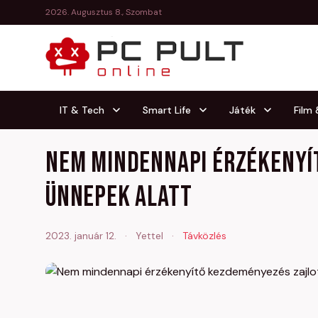
2026. Augusztus 8., Szombat
IT & Tech
Smart Life
Játék
Film
Nem mindennapi érzékenyí
ünnepek alatt
2023. január 12.
·
Yettel
·
Távközlés