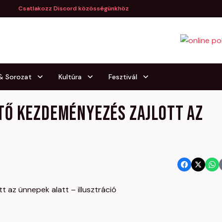
Csatlakozz Discord közösségünkhöz
 & Sorozat
Kultúra
Fesztivál
tő kezdeményezés zajlott az