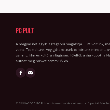
PC Pult
A magyar net egyik legrégebbi magazinja — itt voltunk, má
volna. Teszteltünk, végigjátszottunk és leírtunk mindent, am
gaming, film és kultúra világában. Túléltük a dial-upot, a 
állíthat meg minket semmi! ☕ 🎮
© 1999–
2026
PC Pult – Informatikai és szórakoztató portál. Minden