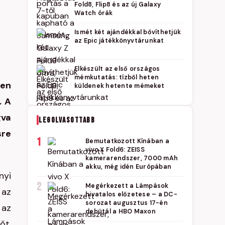
Fold8, Flip8 és az új Galaxy
Watch órák
Ismét két ajándékkal bővíthetjük
az Epic játékkönyvtárunkat
Elkészült az első országos
mémkutatás: tízből heten
ben
küldenek hetente mémeket
. A
gva
LEGOLVASOTTABB
sre
1
Bemutatkozott Kínában a
vivo X Fold6: ZEISS
kamerarendszer, 7000 mAh
akku, még idén Európában
nyi
2
Megérkezett a Lámpások
 az
hivatalos előzetese – a DC-
sorozat augusztus 17-én
 az
debütál a HBO Maxon
őt.