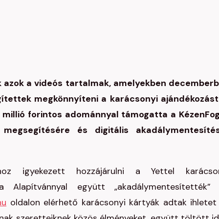
k azok a videós tartalmak, amelyekben december
gítettek megkönnyíteni a karácsonyi ajándékozást
5 millió forintos adománnyal támogatta a KézenFo
 megsegítésére és digitális akadálymentesíté
oz igyekezett hozzájárulni a Yettel karácso
 Alapítvánnyal együtt „akadálymentesítették”
hu
oldalon elérhető karácsonyi kártyák adtak ihletet
nak szeretteiknek közös élményeket, együtt töltött id