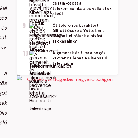
csatlakozott a
kal
telekommunikációs vállalatok
közül
zés
9
Öt telefonos karaktert
 és
állított össze a Yettel: mit
árulnak el rólunk a hívási
nak
szokásaink?
gva
10
A gamerek és filmrajongók
kedvence lehet a Hisense új
televíziója
k a
zös
got
nek
lis
aló