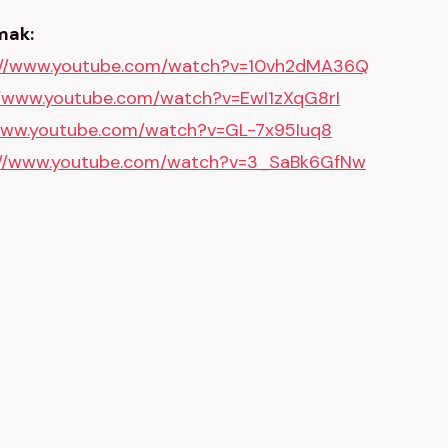
mak:
://www.youtube.com/watch?v=10vh2dMA36Q
//www.youtube.com/watch?v=EwI1zXqG8rI
/www.youtube.com/watch?v=GL-7x95Iuq8
://www.youtube.com/watch?v=3_SaBk6GfNw