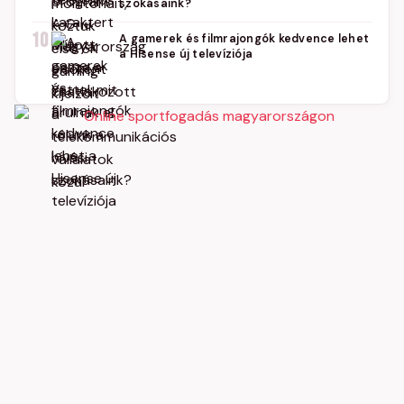
szokásaink?
10
A gamerek és filmrajongók kedvence lehet
a Hisense új televíziója