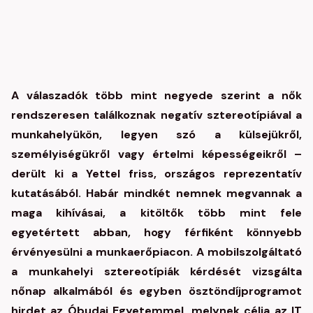
A válaszadók több mint negyede szerint a nők
rendszeresen találkoznak negatív sztereotípiával a
munkahelyükön, legyen szó a külsejükről,
személyiségükről vagy értelmi képességeikről –
derült ki a Yettel friss, országos reprezentatív
kutatásából. Habár mindkét nemnek megvannak a
maga kihívásai, a kitöltők több mint fele
egyetértett abban, hogy férfiként könnyebb
érvényesülni a munkaerőpiacon. A mobilszolgáltató
a munkahelyi sztereotípiák kérdését vizsgálta
nőnap alkalmából és egyben ösztöndíjprogramot
hirdet az Óbudai Egyetemmel, melynek célja az IT