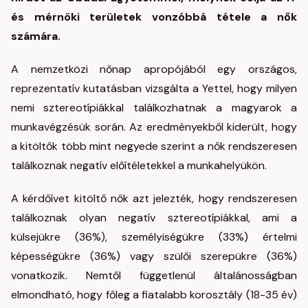
és mérnöki területek vonzóbbá tétele a nők
számára.
A nemzetközi nőnap apropójából egy országos,
reprezentatív kutatásban vizsgálta a Yettel, hogy milyen
nemi sztereotípiákkal találkozhatnak a magyarok a
munkavégzésük során. Az eredményekből kiderült, hogy
a kitöltők több mint negyede szerint a nők rendszeresen
találkoznak negatív előítéletekkel a munkahelyükön.
A kérdőívet kitöltő nők azt jelezték, hogy rendszeresen
találkoznak olyan negatív sztereotípiákkal, ami a
külsejükre (36%), személyiségükre (33%) értelmi
képességükre (36%) vagy szülői szerepükre (36%)
vonatkozik. Nemtől függetlenül általánosságban
elmondható, hogy főleg a fiatalabb korosztály (18-35 év)