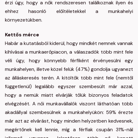
érzi úgy, hogy a nők rendszeresen találkoznak ilyen és
ehhez hasonló előítéletekkel a munkahelyi
környezetükben.
Kettős mérce
Habár a kutatásból kiderül, hogy mindkét nemnek vannak
kihívásai a munkaerőpiacon, a válaszadók több mint fele
véli úgy, hogy könnyebb férfiként érvényesülni egy
munkahelyen, illetve közel felük (47%) gondolja ugyanezt
az álláskeresés terén. A kitöltők több mint fele (nemtől
függetlenül) legalább egyszer szembesült már azzal,
hogy a nemük miatt elvárják tőlük bizonyos feladatok
elvégzését. A női munkavállalók viszont láthatóan több
akadállyal szembesülnek a munkahelyükön: 59% érezte
már azt az elvárást, hogy minden helyzetben kedvesnek,
megértőnek kell lennie, míg a férfiak csupán 31%-nál