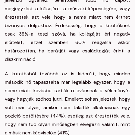
jellemző ugyanez. Jelentősen több nő kapott
megjegyzést a külsejére, a műszaki képességére, vagy
éreztették azt vele, hogy a neme miatt nem érthet
bizonyos dolgokhoz. Érdekesség, hogy a kitöltőknek
csak 38%-a teszi szóvá, ha kollégáját éri negatív
előítélet, ezzel szemben 60% reagálna akkor
határozottan, ha barátját vagy családtagját érinti a
diszkrimináció.
A kutatásból továbbá az is kiderült, hogy minden
második nő tapasztalta már legalább egyszer, hogy a
neme miatt kevésbé tartják relevánsnak a véleményét
vagy hagyják szóhoz jutni. Emellett sokan jelezték, hogy
volt már olyan, amikor nem találták alkalmasnak egy
pozíció betöltésére (44%), esetleg azt éreztették vele,
hogy nem tud olyan minőségben elvégezni valamit, mint
a másik nem képviselője (41%).