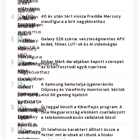
4
40 év után tért vissza Freddie Mercury
viaszfigura a brit nagykövethez
5
Galaxy S26 széria: veszteségmentes APV
kodek, filmes LUT-ok és AI videóvágás
6
Ember Márk darabjában kapott szerepet
az Erkel Fesztivál egyik nyertese
7
A Samsung bemutatja újgenerációs
Odyssey és ViewFinity monitoriait, köztük
első 6K gaming kijelzőit
8
Új taggal bővült a KiberPajzs program: A
One Magyarország elsőként csatlakozott
a telekommunikációs vállalatok közül
9
Öt telefonos karaktert állított össze a
Yettel: mit árulnak el rólunk a hívási