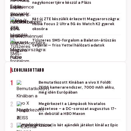
nagykoncertjére készül a Plázs
Két új ZTE készülék érkezett Magyarországra:
nubia Focus 2 Ultra 5G és Watch K2 gyerek
okosóra
Tízszeres SMS-forgalom a Balaton-átúszás
céljánál — friss Yettel hálózati adatok
LEGOLVASOTTABB
1
Bemutatkozott Kínában a vivo X Fold6:
ZEISS kamerarendszer, 7000 mAh akku,
még idén Európában
2
Megérkezett a Lámpások hivatalos
előzetese – a DC-sorozat augusztus 17-
én debütál a HBO Maxon
3
Ezúttal is két ajándék játékot kínál az Epic