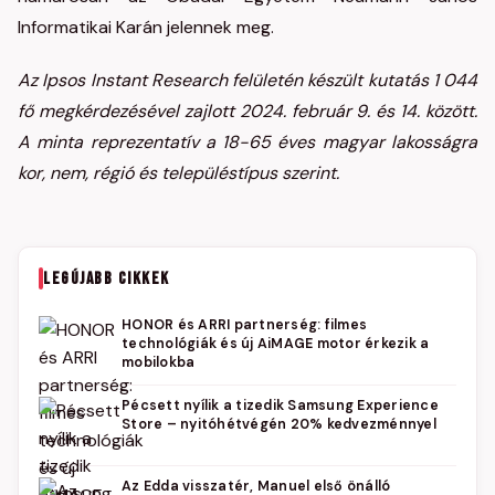
Informatikai Karán jelennek meg.
Az Ipsos Instant Research felületén készült kutatás 1 044
fő megkérdezésével zajlott 2024. február 9. és 14. között.
A minta reprezentatív a 18-65 éves magyar lakosságra
kor, nem, régió és településtípus szerint.
LEGÚJABB CIKKEK
HONOR és ARRI partnerség: filmes
technológiák és új AiMAGE motor érkezik a
mobilokba
Pécsett nyílik a tizedik Samsung Experience
Store – nyitóhétvégén 20% kedvezménnyel
Az Edda visszatér, Manuel első önálló