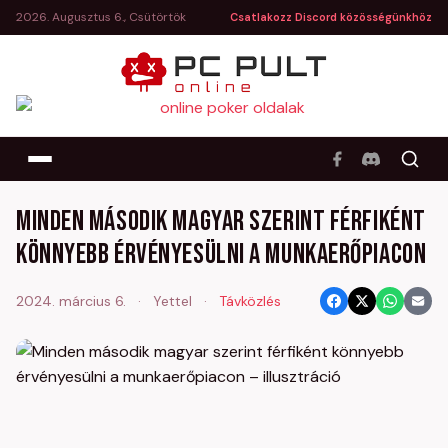
2026. Augusztus 6., Csütörtök
Csatlakozz Discord közösségünkhöz
Minden második magyar szerint férfiként
könnyebb érvényesülni a munkaerőpiacon
2024. március 6.
·
Yettel
·
Távközlés