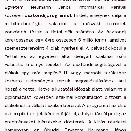
Egyetem Neumann János Informatikai Karával
közösen
ösztöndíjprogramot
hirdet, amelynek célja a
mobiltechnológia, valamint a műszaki területek
vonzóbbá tétele a fiatal nők számára. Az ösztöndíj
keretösszege egy évre összesen 5 millió forint, amelyet
szemeszterenként 4 diák nyerheti el. A pályázók közül a
Yettel és az egyetem által delegált szakmai zsűri
választja ki a nyerteseket. Az ösztöndíj segítségével a
diákok egy már meglévő IT vagy mérnöki területhez
köthető tudományos tervük megvalósulásához járul
hozzá a Yettel, illetve a kutatási időszak alatt, valamint a
diplomázást követően szakmai konzultációt biztosít a
diákoknak a vállalat szakembereivel. A programot az első
évben pilot projektként indítják el, a folytatásról pedig az
eredményeket kiértékelve döntenek. A kiírás részletei
hamarosan az Óbudai Egyetem Neumann János