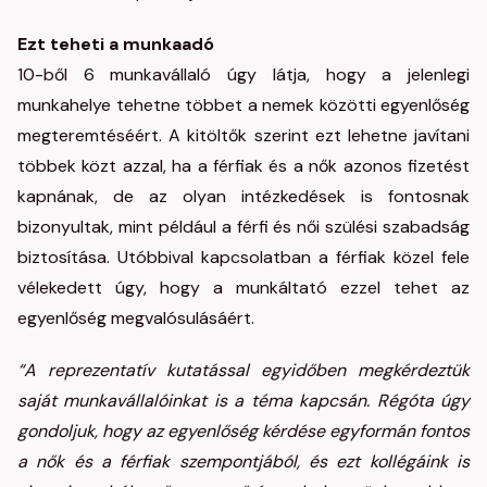
Ezt teheti a munkaadó
10-ből 6 munkavállaló úgy látja, hogy a jelenlegi
munkahelye tehetne többet a nemek közötti egyenlőség
megteremtéséért. A kitöltők szerint ezt lehetne javítani
többek közt azzal, ha a férfiak és a nők azonos fizetést
kapnának, de az olyan intézkedések is fontosnak
bizonyultak, mint például a férfi és női szülési szabadság
biztosítása. Utóbbival kapcsolatban a férfiak közel fele
vélekedett úgy, hogy a munkáltató ezzel tehet az
egyenlőség megvalósulásáért.
“A reprezentatív kutatással egyidőben megkérdeztük
saját munkavállalóinkat is a téma kapcsán. Régóta úgy
gondoljuk, hogy az egyenlőség kérdése egyformán fontos
a nők és a férfiak szempontjából, és ezt kollégáink is