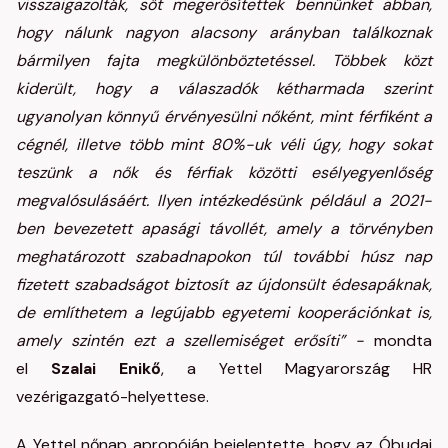
visszaigazolták, sőt megerősítettek bennünket abban,
hogy nálunk nagyon alacsony arányban találkoznak
bármilyen fajta megkülönböztetéssel. Többek közt
kiderült, hogy a válaszadók kétharmada szerint
ugyanolyan könnyű érvényesülni nőként, mint férfiként a
cégnél, illetve több mint 80%-uk véli úgy, hogy sokat
teszünk a nők és férfiak közötti esélyegyenlőség
megvalósulásáért. Ilyen intézkedésünk például a 2021-
ben bevezetett apasági távollét, amely a törvényben
meghatározott szabadnapokon túl további húsz nap
fizetett szabadságot biztosít az újdonsült édesapáknak,
de említhetem a legújabb egyetemi kooperációnkat is,
amely szintén ezt a szellemiséget erősíti” -
mondta
el
Szalai Enikő
, a Yettel Magyarország HR
vezérigazgató-helyettese.
A Yettel nőnap apropóján bejelentette, hogy az Óbudai