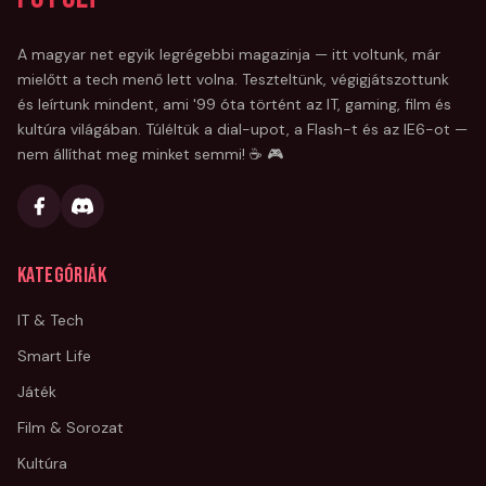
A magyar net egyik legrégebbi magazinja — itt voltunk, már
mielőtt a tech menő lett volna. Teszteltünk, végigjátszottunk
és leírtunk mindent, ami '99 óta történt az IT, gaming, film és
kultúra világában. Túléltük a dial-upot, a Flash-t és az IE6-ot —
nem állíthat meg minket semmi! ☕ 🎮
Kategóriák
IT & Tech
Smart Life
Játék
Film & Sorozat
Kultúra