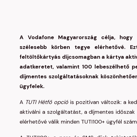
A Vodafone Magyarország célja, hogy 
szélesebb körben tegye elérhetővé. Ez
feltöltőkártyás díjcsomagban a kártya aktiv
adatkeretet, valamint 100 lebeszélhető p
díjmentes szolgáltatásoknak köszönhetően
ügyfelek.
A
TUTI Hétfő opció
is pozitívan változik: a
aktiválni a szolgáltatást, a díjmentes idősz
elérhetővé válik minden TUTI100+ ügyfél számá