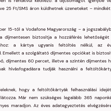
en is rendkívül kedvező: a díjcsomagot igénybe v
letve 25 Ft/SMS áron küldhetnek üzeneteket – mindkét
mber 15-től a Vodafone Magyarország – a jogszabály
a díjmentesen biztosítja a hozzáférés lehetőségét
áshoz: a kártya ugyanis feltöltés nélkül, az é
 Emellett a szolgáltató díjmentes opciókat is biztosí
ő, díjmentes 60 percet, illetve a szintén díjmentes h
k hívásfogadásra tudják használni a feltöltőkárt
eknek, hogy a feltöltőkártyák felhasználási idejé
orlátozza. Már nem szükséges legalább 365 naponk
vényes maradjon. Az éves adategyeztetés elvégzésér