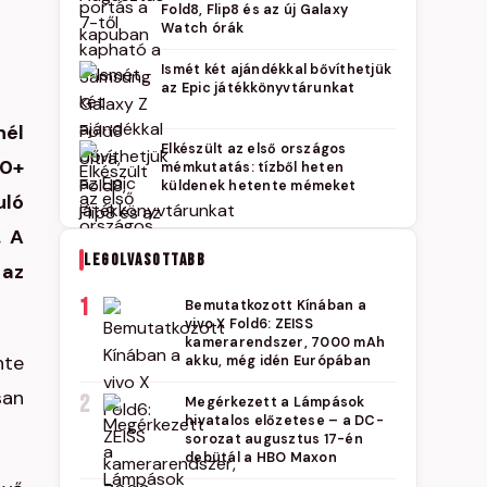
Fold8, Flip8 és az új Galaxy
Watch órák
Ismét két ajándékkal bővíthetjük
az Epic játékkönyvtárunkat
nél
Elkészült az első országos
00+
mémkutatás: tízből heten
küldenek hetente mémeket
uló
. A
LEGOLVASOTTABB
 az
1
Bemutatkozott Kínában a
vivo X Fold6: ZEISS
kamerarendszer, 7000 mAh
nte
akku, még idén Európában
san
2
Megérkezett a Lámpások
hivatalos előzetese – a DC-
sorozat augusztus 17-én
debütál a HBO Maxon