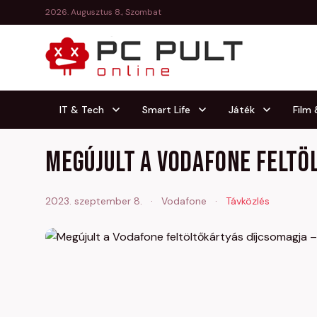
2026. Augusztus 8., Szombat
IT & Tech
Smart Life
Játék
Film
Megújult a Vodafone feltö
2023. szeptember 8.
·
Vodafone
·
Távközlés