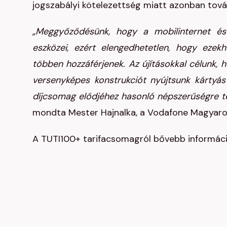
jogszabályi kötelezettség miatt azonban továb
„Meggyőződésünk, hogy a mobilinternet és
eszközei, ezért elengedhetetlen, hogy ezekh
többen hozzáférjenek. Az újításokkal célunk, 
versenyképes konstrukciót nyújtsunk kártyás
díjcsomag elődjéhez hasonló népszerűségre tes
mondta Mester Hajnalka, a Vodafone Magyaror
A TUTI100+ tarifacsomagról bővebb informác