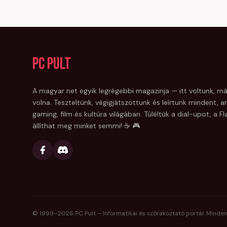
PC Pult
A magyar net egyik legrégebbi magazinja — itt voltunk, má
volna. Teszteltünk, végigjátszottunk és leírtunk mindent, am
gaming, film és kultúra világában. Túléltük a dial-upot, a 
állíthat meg minket semmi! ☕ 🎮
© 1999–
2026
PC Pult – Informatikai és szórakoztató portál. Minden