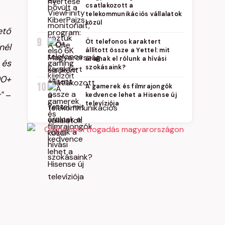
csatlakozott a
telekommunikációs vállalatok
közül
ető
9
Öt telefonos karaktert
nél
állított össze a Yettel: mit
árulnak el rólunk a hívási
 és
szokásaink?
00+
10
A gamerek és filmrajongók
"
–
kedvence lehet a Hisense új
televíziója