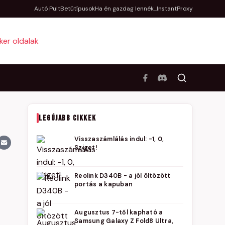
Autó Pult
Betűtípusok
Ha én gazdag lennék...
InstantProxy
LEGÚJABB CIKKEK
Visszaszámlálás indul: -1, 0,
Sziget!
Reolink D340B - a jól öltözött
portás a kapuban
Augusztus 7-től kapható a
Samsung Galaxy Z Fold8 Ultra,