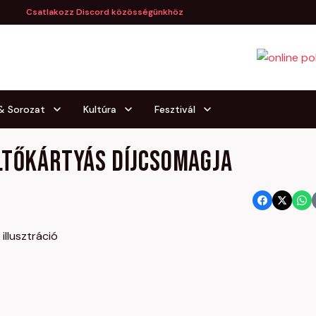
Csatlakozz Discord közösségünkhöz
 & Sorozat
Kultúra
Fesztivál
ltőkártyás díjcsomagja