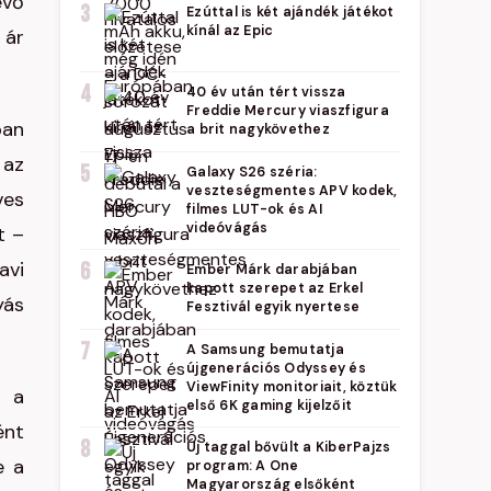
evő
3
Ezúttal is két ajándék játékot
kínál az Epic
 ár
4
40 év után tért vissza
Freddie Mercury viaszfigura
ban
a brit nagykövethez
 az
5
Galaxy S26 széria:
veszteségmentes APV kodek,
ves
filmes LUT-ok és AI
videóvágás
t –
avi
6
Ember Márk darabjában
kapott szerepet az Erkel
yás
Fesztivál egyik nyertese
7
A Samsung bemutatja
újgenerációs Odyssey és
ViewFinity monitoriait, köztük
t a
első 6K gaming kijelzőit
ént
8
Új taggal bővült a KiberPajzs
e a
program: A One
Magyarország elsőként