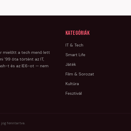
Kategóriák
IT & Tech
r mielőtt a tech menő lett
Smart Life
i '99 óta történt az IT,
Játék
Flash-t és az IE6-ot — nem
Film & Sorozat
Kultúra
Fesztivál
 jog fenntartva.