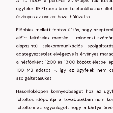
A TUTI100+ a perc-és SMS-díjak tekintetéb
ügyfelek 19 Ft/perc áron telefonálhatnak, il
érvényes az összes hazai hálózatra.
Előbbiek mellett fontos újítás, hogy szepte
előírt feltételek mentén – mindenki számár
alapszintű telekommunikációs szolgáltat
adategyeztetést elvégezve is érvényes marad.
a hétfőnként 12:00 és 13:00 között életbe lép
100 MB adatot –, így az ügyfelek nem csa
szolgáltatásukat.
Hasonlóképpen könnyebbséget hoz az ügyfel
feltöltés időpontja a továbbiakban nem k
feltölteni az egyenleget, hogy a kártya ér