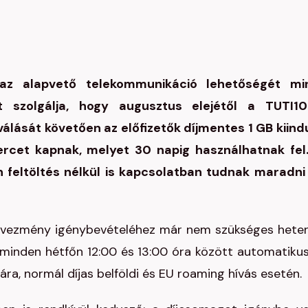
az alapvető telekommunikáció lehetőségét mi
t szolgálja, hogy augusztus elejétől a TUTI1
álását követően az előfizetők díjmentes 1 GB kiind
ercet kapnak, melyet 30 napig használhatnak fel
 feltöltés nélkül is kapcsolatban tudnak maradni
 kedvezmény igénybevételéhez már nem szükséges hete
ak minden hétfőn 12:00 és 13:00 óra között automatiku
ra, normál díjas belföldi és EU roaming hívás esetén.