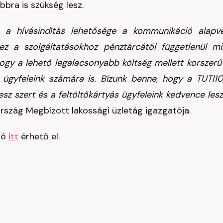
bra is szükség lesz.
 a hívásindítás lehetősége a kommunikáció alapv
ez a szolgáltatásokhoz pénztárcától függetlenül mi
hogy a lehető legalacsonyabb költség mellett korszerű
 ügyfeleink számára is. Bízunk benne, hogy a TUTI1
z szert és a feltöltőkártyás ügyfeleink kedvence lesz
szág Megbízott lakossági üzletág igazgatója.
ió
itt
érhető el.