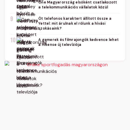
One Magyarország elsőként csatlakozott
a telekommunikációs vállalatok közül
9
Öt telefonos karaktert állított össze a
Yettel: mit árulnak el rólunk a hívási
szokásaink?
10
A gamerek és filmrajongók kedvence lehet
a Hisense új televíziója