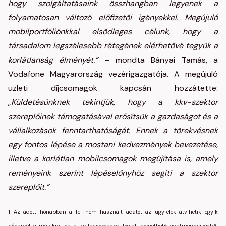
hogy szolgáltatásaink összhangban legyenek a
folyamatosan változó előfizetői igényekkel. Megújuló
mobilportfóliónkkal elsődleges célunk, hogy a
társadalom legszélesebb rétegének elérhetővé tegyük a
korlátlanság élményét.”
– mondta Bányai Tamás, a
Vodafone Magyarország vezérigazgatója. A megújuló
üzleti díjcsomagok kapcsán hozzátette:
„
Küldetésünknek tekintjük, hogy a kkv-szektor
szereplőinek támogatásával erősítsük a gazdaságot és a
vállalkozások fenntarthatóságát. Ennek a törekvésnek
egy fontos lépése a mostani kedvezmények bevezetése,
illetve a korlátlan mobilcsomagok megújítása is, amely
reményeink szerint lépéselőnyhöz segíti a szektor
szereplőit.”
1 Az adott hónapban a fel nem használt adatot az ügyfelek átvihetik egyik