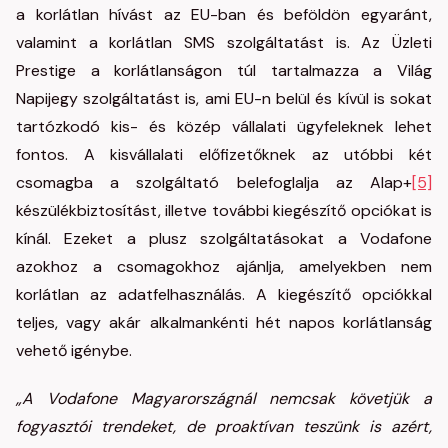
a korlátlan hívást az EU-ban és beföldön egyaránt,
valamint a korlátlan SMS szolgáltatást is. Az Üzleti
Prestige a korlátlanságon túl tartalmazza a Világ
Napijegy szolgáltatást is, ami EU-n belül és kívül is sokat
tartózkodó kis- és közép vállalati ügyfeleknek lehet
fontos. A kisvállalati előfizetőknek az utóbbi két
csomagba a szolgáltató belefoglalja az Alap+
[5]
készülékbiztosítást, illetve további kiegészítő opciókat is
kínál. Ezeket a plusz szolgáltatásokat a Vodafone
azokhoz a csomagokhoz ajánlja, amelyekben nem
korlátlan az adatfelhasználás. A kiegészítő opciókkal
teljes, vagy akár alkalmankénti hét napos korlátlanság
vehető igénybe.
„A Vodafone Magyarországnál nemcsak követjük a
fogyasztói trendeket, de proaktívan teszünk is azért,