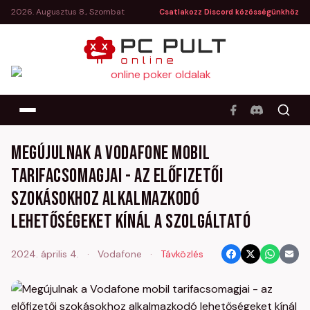
2026. Augusztus 8., Szombat
Csatlakozz Discord közösségünkhöz
Megújulnak a Vodafone mobil
tarifacsomagjai - az előfizetői
szokásokhoz alkalmazkodó
lehetőségeket kínál a szolgáltató
2024. április 4.
·
Vodafone
·
Távközlés