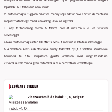
hónapról a másikra, ha a tarifacsomagba foglalt görgethető adatmennyiségből
legalább 1 MB felhasználásra került.
2 Tarifacsomagtól függően bizonyos mennyiségű adatot havi szinten díjmentesen
megoszthatnak egy másik családtagjukkal az ügyfelek.
3 Easy tarifacsomag esetén 5 Mbit/s becsült maximális le- és feltöltési
sebességgel.
4 Maxi tarifacsomag esetén 100 Mbit/s becsült maximális letöltési sebességgel.
5 A Vodafone készülékbiztosítása, amely fedezetet nyújt a véletlen sérülésekre,
harmadik fél általi rongálásra, gyártói jótálláson kívüli meghibásodásra,
vízkárokra, valamint a gyári tartozékokra és a nemzetközi lefedettségre.
LEGÚJABB CIKKEK
Visszaszámlálás indul: -1, 0, Sziget!