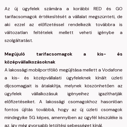
Az új ügyfelek számára a korábbi RED és GO
tarifacsomagok értékesítését a vállalat megszünteti, de
aki ezzel az előfizetéssel rendelkezik továbbra is
változatlan feltételek mellett veheti igénybe a
szolgáltatást.
Megújuló tarifacsomagok a kis- és
középvállalkozásoknak
A lakossági mobilportfólió megújítása mellett a Vodafone
a kis- és középvállalati ügyfeleknek kínált üzleti
díjcsomagjait is átalakítja, melynek köszönhetően az
ügyfelek vállalkozásuk igényeihez igazíthatják
előfizetéseiket. A lakossági csomagokhoz hasonlóan
fontos újítás továbbá, hogy az új üzleti csomagok
mindegyike 5G képes, amennyiben az ügyfél készüléke is
az, így még gyorsabb letöltési sebességet kínál.