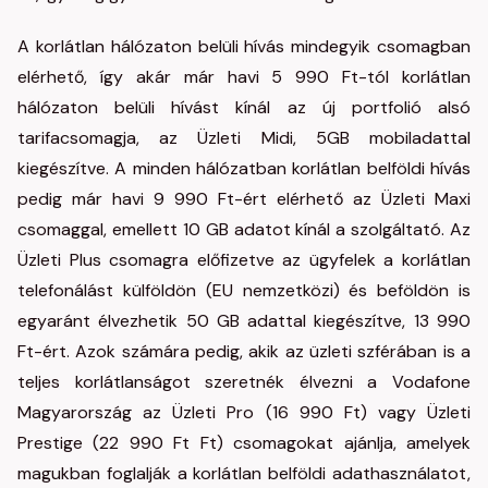
A korlátlan hálózaton belüli hívás mindegyik csomagban
elérhető, így akár már havi 5 990 Ft-tól korlátlan
hálózaton belüli hívást kínál az új portfolió alsó
tarifacsomagja, az Üzleti Midi, 5GB mobiladattal
kiegészítve. A minden hálózatban korlátlan belföldi hívás
pedig már havi 9 990 Ft-ért elérhető az Üzleti Maxi
csomaggal, emellett 10 GB adatot kínál a szolgáltató. Az
Üzleti Plus csomagra előfizetve az ügyfelek a korlátlan
telefonálást külföldön (EU nemzetközi) és beföldön is
egyaránt élvezhetik 50 GB adattal kiegészítve, 13 990
Ft-ért. Azok számára pedig, akik az üzleti szférában is a
teljes korlátlanságot szeretnék élvezni a Vodafone
Magyarország az Üzleti Pro (16 990 Ft) vagy Üzleti
Prestige (22 990 Ft Ft) csomagokat ajánlja, amelyek
magukban foglalják a korlátlan belföldi adathasználatot,