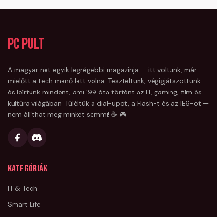
PC Pult
A magyar net egyik legrégebbi magazinja — itt voltunk, már
mielőtt a tech menő lett volna. Teszteltünk, végigjátszottunk
és leírtunk mindent, ami '99 óta történt az IT, gaming, film és
kultúra világában. Túléltük a dial-upot, a Flash-t és az IE6-ot —
nem állíthat meg minket semmi! ☕ 🎮
Kategóriák
IT & Tech
Smart Life