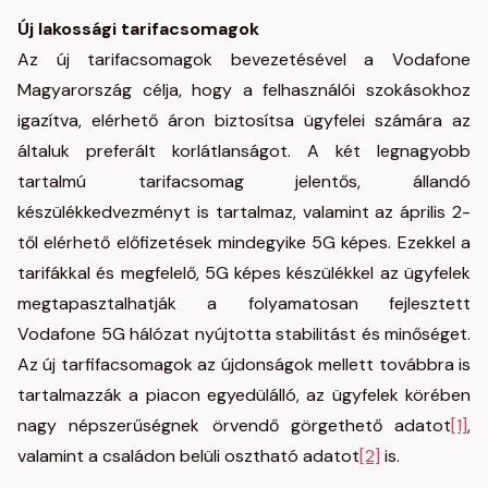
Új lakossági tarifacsomagok
Az új tarifacsomagok bevezetésével a Vodafone
Magyarország célja, hogy a felhasználói szokásokhoz
igazítva, elérhető áron biztosítsa ügyfelei számára az
általuk preferált korlátlanságot. A két legnagyobb
tartalmú tarifacsomag jelentős, állandó
készülékkedvezményt is tartalmaz, valamint az április 2-
től elérhető előfizetések mindegyike 5G képes. Ezekkel a
tarifákkal és megfelelő, 5G képes készülékkel az ügyfelek
megtapasztalhatják a folyamatosan fejlesztett
Vodafone 5G hálózat nyújtotta stabilitást és minőséget.
Az új tarfifacsomagok az újdonságok mellett továbbra is
tartalmazzák a piacon egyedülálló, az ügyfelek körében
nagy népszerűségnek örvendő görgethető adatot
[1]
,
valamint a családon belüli osztható adatot
[2]
is.