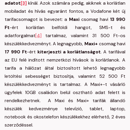
adatot
[3]
kínál. Azok számára pedig, akiknek a korlátlan
mobiladat és hívás egyaránt fontos, a Vodafone két új
tarifacsomagot is bevezet: a
Maxi
csomag havi
13 990
Ft
-ért korlátlan belföldi hangot, SMS-t és
adatforgalmat
[4]
tartalmaz, valamint 31 500 Ft-os
készülékkedvezményt. A legnagyobb,
Maxi+
csomag havi
17 990 Ft
-ért
kiterjeszti a korlátlanságot
. A tarifával
az EU felé indított nemzetközi hívások is korlátlanok. A
tarifa a hálózat által biztosított lehető legnagyobb
letöltési sebességet biztosítja, valamint 52 500 Ft
készülékkedvezményt is tartalmaz. A Maxi+-t vásárló
ügyfelek 10GB családon belül osztható adat felett is
rendelkezhetnek. A Maxi és Maxi+ tarifák állandó
készülék kedvezménye televízió, tablet, laptop,
notebook és okostelefon készülékekhez elérhető, 2 éves
szerződéssel.