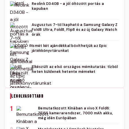
Reolink D340B - a jól öltözött portás a
kapuban
Augusztus 7-től kapható a Samsung Galaxy Z
Fold8 Ultra, Fold8, Flip8 és az új Galaxy Watch
órák
Ismét két ajándékkal bővíthetjük az Epic
játékkönyvtárunkat
Elkészült az első országos mémkutatás: tízből
heten küldenek hetente mémeket
LEGOLVASOTTABB
1
Bemutatkozott Kínában a vivo X Fold6:
ZEISS kamerarendszer, 7000 mAh akku,
még idén Európában