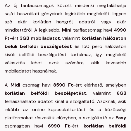
Az új tarifacsomagok között mindenki megtalálhatja
saját használati igényeinek leginkább megfelelőt, legyen
szó akár korlátlan hangról, adatról, vagy akár
mindkettőről. A legkisebb,
Mini
tarfiacsomag havi
4990
Ft
-ért
3GB mobiladatot
, valamint
korlátlan hálózaton
belüli belföldi beszélgetést
és 150 perc hálózaton
kívüli belföldi beszélgetést tartalmaz, így megfelelő
választás lehet azok számára, akik kevesebb
mobiladatot használnak.
A
Midi
csomag havi
8590 Ft
-ért elérhető, amelyben
korlátlan belföldi beszélgetést
, valamint
6GB
felhasználható adatot kínál a szolgáltató. Azoknak, akik
inkább az online kapcsolattartást és a közösségi
platformokat részesítik előnyben, a szolgáltató az
Easy
csomagban havi
6990 Ft
-ért
korlátlan belföldi