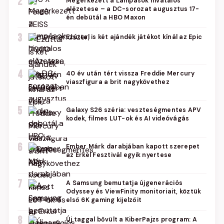
2
Megérkezett a Lámpások hivatalos
előzetese – a DC-sorozat augusztus 17-
én debütál a HBO Maxon
3
Ezúttal is két ajándék játékot kínál az Epic
4
40 év után tért vissza Freddie Mercury
viaszfigura a brit nagykövethez
5
Galaxy S26 széria: veszteségmentes APV
kodek, filmes LUT-ok és AI videóvágás
6
Ember Márk darabjában kapott szerepet
az Erkel Fesztivál egyik nyertese
7
A Samsung bemutatja újgenerációs
Odyssey és ViewFinity monitoriait, köztük
első 6K gaming kijelzőit
8
Új taggal bővült a KiberPajzs program: A