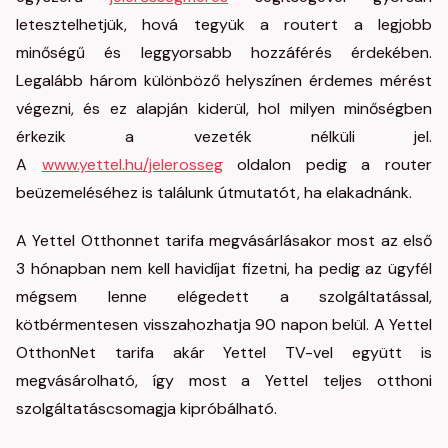
letesztelhetjük, hová tegyük a routert a legjobb
minőségű és leggyorsabb hozzáférés érdekében.
Legalább három különböző helyszínen érdemes mérést
végezni, és ez alapján kiderül, hol milyen minőségben
érkezik a vezeték nélküli jel.
A
www.yettel.hu/jelerosseg
oldalon pedig a router
beüzemeléséhez is találunk útmutatót, ha elakadnánk.
A Yettel Otthonnet tarifa megvásárlásakor most az első
3 hónapban nem kell havidíjat fizetni, ha pedig az ügyfél
mégsem lenne elégedett a szolgáltatással,
kötbérmentesen visszahozhatja 90 napon belül. A Yettel
OtthonNet tarifa akár Yettel TV-vel együtt is
megvásárolható, így most a Yettel teljes otthoni
szolgáltatáscsomagja kipróbálható.