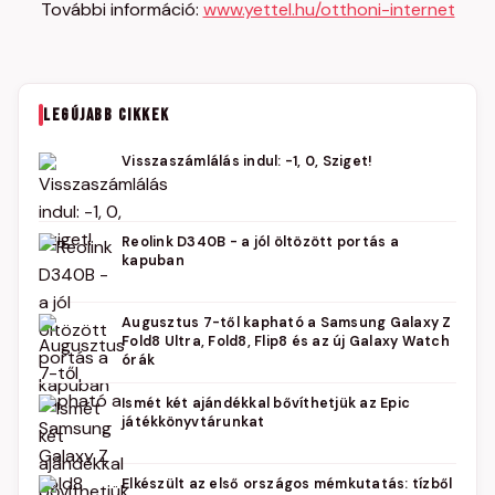
További információ:
www.yettel.hu/otthoni-internet
LEGÚJABB CIKKEK
Visszaszámlálás indul: -1, 0, Sziget!
Reolink D340B - a jól öltözött portás a
kapuban
Augusztus 7-től kapható a Samsung Galaxy Z
Fold8 Ultra, Fold8, Flip8 és az új Galaxy Watch
órák
Ismét két ajándékkal bővíthetjük az Epic
játékkönyvtárunkat
Elkészült az első országos mémkutatás: tízből