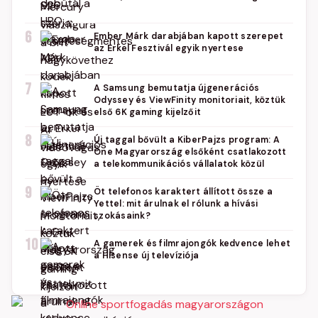
6
Ember Márk darabjában kapott szerepet
az Erkel Fesztivál egyik nyertese
7
A Samsung bemutatja újgenerációs
Odyssey és ViewFinity monitoriait, köztük
első 6K gaming kijelzőit
8
Új taggal bővült a KiberPajzs program: A
One Magyarország elsőként csatlakozott
a telekommunikációs vállalatok közül
9
Öt telefonos karaktert állított össze a
Yettel: mit árulnak el rólunk a hívási
szokásaink?
10
A gamerek és filmrajongók kedvence lehet
a Hisense új televíziója