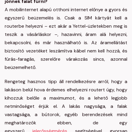
jönnek falat fúrni?
A mobilinternet alapú otthoni internet előnye a gyors és
egyszerű beüzemelés is. Csak a SIM kártyát kell a
routerbe helyezni – ezt akár a Yettel-üzletekben meg is
teszik a vásárláskor –, hazavinni, áram alá helyezni,
bekapcsolni, és már használható is. Az áramellátást
biztosító vezetéket leszámítva kábel nem kell hozzá, és
fúrás-faragás, szerelőre várakozás sincs, azonnal
beüzemelhető.
Rengeteg hasznos tipp áll rendelkezésre arról, hogy a
lakáson belül hova érdemes elhelyezni routert úgy, hogy
kihozzuk belőle a maximumot, és a lehető legjobb
netminőséget érjük el. A lakás nagysága, a falak
vastagsága, a bútorok, egyéb berendezések mind
meghatározók ebben, de egy
egyszerű
jelerősségmérés
segítségével gyorsan