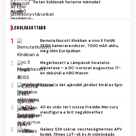
heten küldenek hetente mémeket
LEGOLVASOTTABB
1
Bemutatkozott Kínában a vivo X Fold6:
ZEISS kamerarendszer, 7000 mAh akku,
még idén Európában
2
Megérkezett a Lámpások hivatalos
előzetese – a DC-sorozat augusztus 17-
én debütál a HBO Maxon
3
Ezúttal is két ajándék játékot kínál az Epic
4
40 év után tért vissza Freddie Mercury
viaszfigura a brit nagykövethez
5
Galaxy S26 széria: veszteségmentes APV
kodek, filmes LUT-ok és AI videóvágás