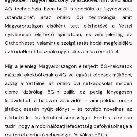
egyidőben nagyon alacsony válaszidővel, mint a korábbi
4G-technológia. Ezen belül is speciális az úgynevezett
„standalone”, azaz önálló 5G technológia, amit
Magyarországon elsőként tett elérhetővé a Yettel
nyilvánosan elérhető ajánlatban, és ami jelenleg az
OtthonNetet, valamint a szolgáltatás irodai megfelelőjét,
az IrodaNetet használó ügyfelek számára érhető el.
Míg a jelenleg Magyarországon elterjedt 5G-hálózatok
műszaki okokból csak a 4G-vel együtt képesek működni,
addig a Yettelnél az önálló 5G netkapcsolat minden
eleme kizárólag 5G-n zajlik, ez pedig lényegesen
lerövidítheti a hálózati válaszidőt – ami például online
játékok esetén nyújt előnyt – és tovább növelheti az
elérhető le- és feltöltési sebességet. Fontos azonban
tudni, hogy a mobilhálózati lefedettség befolyásolhatja a
routerrel elérhető sebességet és válaszidőt is.