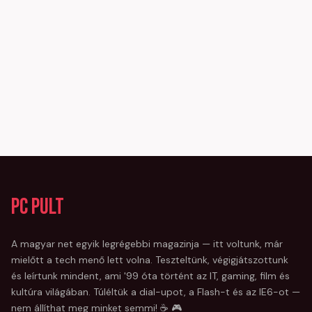
PC Pult
A magyar net egyik legrégebbi magazinja — itt voltunk, már
mielőtt a tech menő lett volna. Teszteltünk, végigjátszottunk
és leírtunk mindent, ami '99 óta történt az IT, gaming, film és
kultúra világában. Túléltük a dial-upot, a Flash-t és az IE6-ot —
nem állíthat meg minket semmi! ☕ 🎮