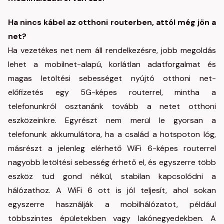
Ha nincs kábel az otthoni routerben, attól még jön a
net?
Ha vezetékes net nem áll rendelkezésre, jobb megoldás
lehet a mobilnet-alapú, korlátlan adatforgalmat és
magas letöltési sebességet nyújtó otthoni net-
előfizetés egy 5G-képes routerrel, mintha a
telefonunkról osztanánk tovább a netet otthoni
eszközeinkre. Egyrészt nem merül le gyorsan a
telefonunk akkumulátora, ha a család a hotspoton lóg,
másrészt a jelenleg elérhető WiFi 6-képes routerrel
nagyobb letöltési sebesség érhető el, és egyszerre több
eszköz tud gond nélkül, stabilan kapcsolódni a
hálózathoz. A WiFi 6 ott is jól teljesít, ahol sokan
egyszerre használják a mobilhálózatot, például
többszintes épületekben vagy lakónegyedekben. A