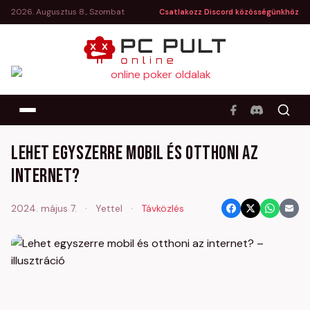
2026. Augusztus 8., Szombat
Csatlakozz Discord közösségünkhöz
Lehet egyszerre mobil és otthoni az
internet?
2024. május 7.
·
Yettel
·
Távközlés