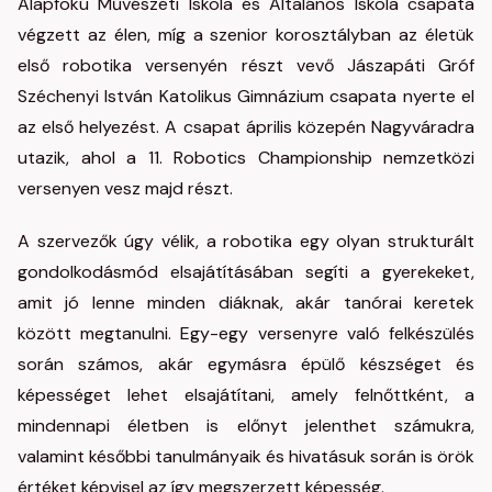
Alapfokú Művészeti Iskola és Általános Iskola csapata
végzett az élen, míg a szenior korosztályban az életük
első robotika versenyén részt vevő Jászapáti Gróf
Széchenyi István Katolikus Gimnázium csapata nyerte el
az első helyezést. A csapat április közepén Nagyváradra
utazik, ahol a 11. Robotics Championship nemzetközi
versenyen vesz majd részt.
A szervezők úgy vélik, a robotika egy olyan strukturált
gondolkodásmód elsajátításában segíti a gyerekeket,
amit jó lenne minden diáknak, akár tanórai keretek
között megtanulni. Egy-egy versenyre való felkészülés
során számos, akár egymásra épülő készséget és
képességet lehet elsajátítani, amely felnőttként, a
mindennapi életben is előnyt jelenthet számukra,
valamint későbbi tanulmányaik és hivatásuk során is örök
értéket képvisel az így megszerzett képesség.