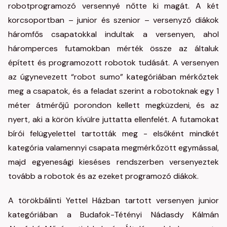
robotprogramozó versennyé nőtte ki magát. A két
korcsoportban – junior és szenior – versenyző diákok
háromfős csapatokkal indultak a versenyen, ahol
háromperces futamokban mérték össze az általuk
épített és programozott robotok tudását. A versenyen
az úgynevezett “robot sumo” kategóriában mérkőztek
meg a csapatok, és a feladat szerint a robotoknak egy 1
méter átmérőjű porondon kellett megküzdeni, és az
nyert, aki a körön kívülre juttatta ellenfelét. A futamokat
bírói felügyelettel tartották meg - elsőként mindkét
kategória valamennyi csapata megmérkőzött egymással,
majd egyenesági kieséses rendszerben versenyeztek
tovább a robotok és az ezeket programozó diákok.
A törökbálinti Yettel Házban tartott versenyen junior
kategóriában a Budafok-Tétényi Nádasdy Kálmán