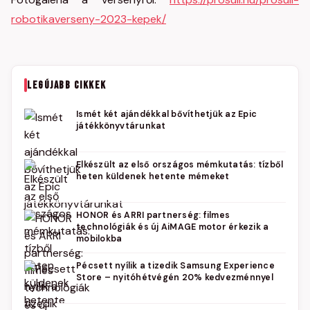
robotikaverseny-2023-kepek/
LEGÚJABB CIKKEK
Ismét két ajándékkal bővíthetjük az Epic
játékkönyvtárunkat
Elkészült az első országos mémkutatás: tízből
heten küldenek hetente mémeket
HONOR és ARRI partnerség: filmes
technológiák és új AiMAGE motor érkezik a
mobilokba
Pécsett nyílik a tizedik Samsung Experience
Store – nyitóhétvégén 20% kedvezménnyel