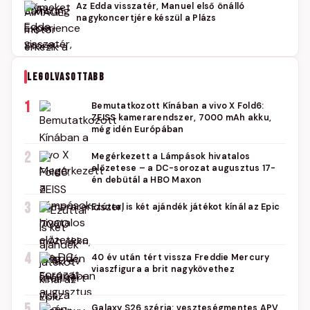
Az Edda visszatér, Manuel első önálló
nagykoncertjére készül a Plázs
LEGOLVASOTTABB
1
Bemutatkozott Kínában a vivo X Fold6:
ZEISS kamerarendszer, 7000 mAh akku,
még idén Európában
2
Megérkezett a Lámpások hivatalos
előzetese – a DC-sorozat augusztus 17-
én debütál a HBO Maxon
3
Ezúttal is két ajándék játékot kínál az Epic
4
40 év után tért vissza Freddie Mercury
viaszfigura a brit nagykövethez
5
Galaxy S26 széria: veszteségmentes APV