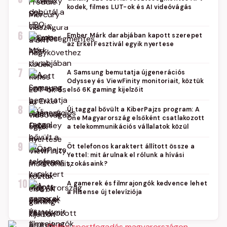
kodek, filmes LUT-ok és AI videóvágás
6
Ember Márk darabjában kapott szerepet
az Erkel Fesztivál egyik nyertese
7
A Samsung bemutatja újgenerációs
Odyssey és ViewFinity monitoriait, köztük
első 6K gaming kijelzőit
8
Új taggal bővült a KiberPajzs program: A
One Magyarország elsőként csatlakozott
a telekommunikációs vállalatok közül
9
Öt telefonos karaktert állított össze a
Yettel: mit árulnak el rólunk a hívási
szokásaink?
10
A gamerek és filmrajongók kedvence lehet
a Hisense új televíziója