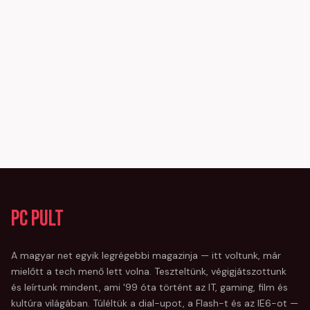
PC Pult
A magyar net egyik legrégebbi magazinja — itt voltunk, már
mielőtt a tech menő lett volna. Teszteltünk, végigjátszottunk
és leírtunk mindent, ami '99 óta történt az IT, gaming, film és
kultúra világában. Túléltük a dial-upot, a Flash-t és az IE6-ot —