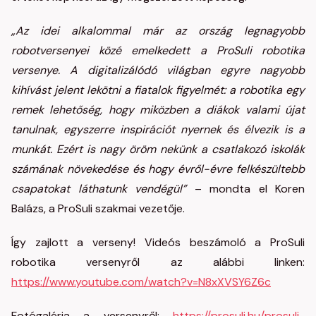
„Az idei alkalommal már az ország legnagyobb
robotversenyei közé emelkedett a ProSuli robotika
versenye. A digitalizálódó világban egyre nagyobb
kihívást jelent lekötni a fiatalok figyelmét: a robotika egy
remek lehetőség, hogy miközben a diákok valami újat
tanulnak, egyszerre inspirációt nyernek és élvezik is a
munkát. Ezért is nagy öröm nekünk a csatlakozó iskolák
számának növekedése és hogy évről-évre felkészültebb
csapatokat láthatunk vendégül”
– mondta el Koren
Balázs, a ProSuli szakmai vezetője.
Így zajlott a verseny! Videós beszámoló a ProSuli
robotika versenyről az alábbi linken:
https://www.youtube.com/watch?v=N8xXVSY6Z6c
Fotógaléria a versenyről:
https://prosuli.hu/prosuli-