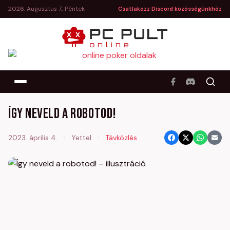
2026. Augusztus 7., Péntek
Csatlakozz Discord közösségünkhöz
Így neveld a robotod!
2023. április 4.
·
Yettel
·
Távközlés