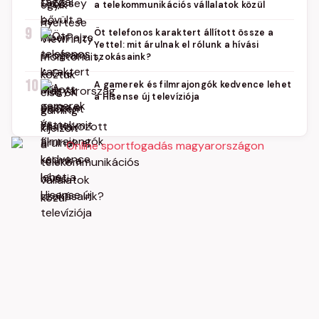
a telekommunikációs vállalatok közül
9
Öt telefonos karaktert állított össze a
Yettel: mit árulnak el rólunk a hívási
szokásaink?
10
A gamerek és filmrajongók kedvence lehet
a Hisense új televíziója