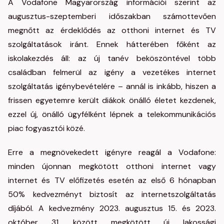
A Vodafone Magyarország információi szerint az
augusztus-szeptemberi időszakban számottevően
megnőtt az érdeklődés az otthoni internet és TV
szolgáltatások iránt. Ennek hátterében főként az
iskolakezdés áll: az új tanév beköszöntével több
családban felmerül az igény a vezetékes internet
szolgáltatás igénybevételére – annál is inkább, hiszen a
frissen egyetemre került diákok önálló életet kezdenek,
ezzel új, önálló ügyfélként lépnek a telekommunikációs
piac fogyasztói közé.
Erre a megnövekedett igényre reagál a Vodafone:
minden újonnan megkötött otthoni internet vagy
internet és TV előfizetés esetén az első 6 hónapban
50% kedvezményt biztosít az internetszolgáltatás
díjából. A kedvezmény 2023. augusztus 15. és 2023.
október 31. között megkötött új lakossági