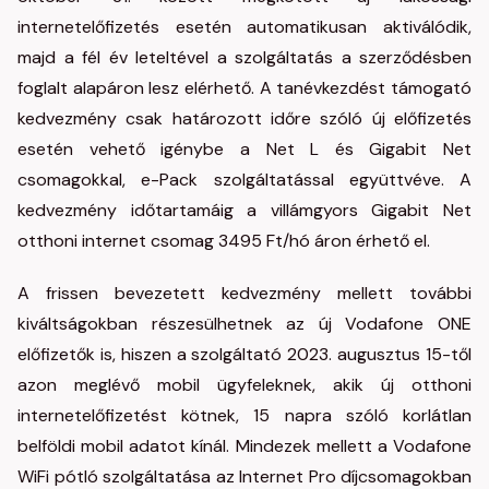
internetelőfizetés esetén automatikusan aktiválódik,
majd a fél év leteltével a szolgáltatás a szerződésben
foglalt alapáron lesz elérhető. A tanévkezdést támogató
kedvezmény csak határozott időre szóló új előfizetés
esetén vehető igénybe a Net L és Gigabit Net
csomagokkal, e-Pack szolgáltatással együttvéve. A
kedvezmény időtartamáig a villámgyors Gigabit Net
otthoni internet csomag 3495 Ft/hó áron érhető el.
A frissen bevezetett kedvezmény mellett további
kiváltságokban részesülhetnek az új Vodafone ONE
előfizetők is, hiszen a szolgáltató 2023. augusztus 15-től
azon meglévő mobil ügyfeleknek, akik új otthoni
internetelőfizetést kötnek, 15 napra szóló korlátlan
belföldi mobil adatot kínál. Mindezek mellett a Vodafone
WiFi pótló szolgáltatása az Internet Pro díjcsomagokban