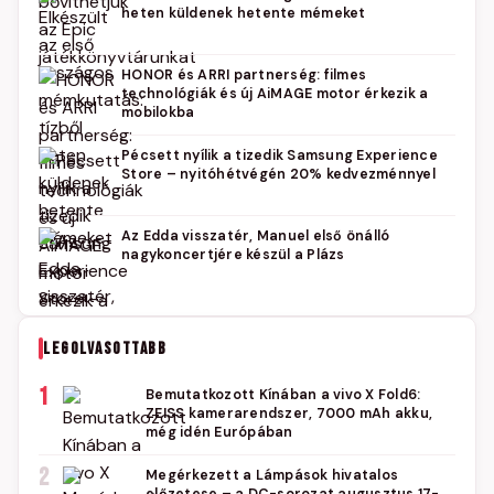
heten küldenek hetente mémeket
HONOR és ARRI partnerség: filmes
technológiák és új AiMAGE motor érkezik a
mobilokba
Pécsett nyílik a tizedik Samsung Experience
Store – nyitóhétvégén 20% kedvezménnyel
Az Edda visszatér, Manuel első önálló
nagykoncertjére készül a Plázs
LEGOLVASOTTABB
1
Bemutatkozott Kínában a vivo X Fold6:
ZEISS kamerarendszer, 7000 mAh akku,
még idén Európában
2
Megérkezett a Lámpások hivatalos