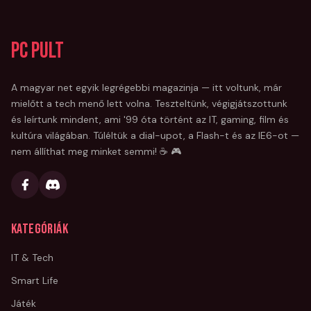
PC Pult
A magyar net egyik legrégebbi magazinja — itt voltunk, már
mielőtt a tech menő lett volna. Teszteltünk, végigjátszottunk
és leírtunk mindent, ami '99 óta történt az IT, gaming, film és
kultúra világában. Túléltük a dial-upot, a Flash-t és az IE6-ot —
nem állíthat meg minket semmi! ☕ 🎮
Kategóriák
IT & Tech
Smart Life
Játék