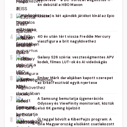
előzetese – a DC-sorozat augusztus 17-
én debütál a HBO Maxon
3
Ezúttal is két ajándék játékot kínál az Epic
4
40 év után tért vissza Freddie Mercury
viaszfigura a brit nagykövethez
5
Galaxy S26 széria: veszteségmentes APV
kodek, filmes LUT-ok és AI videóvágás
6
Ember Márk darabjában kapott szerepet
az Erkel Fesztivál egyik nyertese
7
A Samsung bemutatja újgenerációs
Odyssey és ViewFinity monitoriait, köztük
első 6K gaming kijelzőit
8
Új taggal bővült a KiberPajzs program: A
One Magyarország elsőként csatlakozott