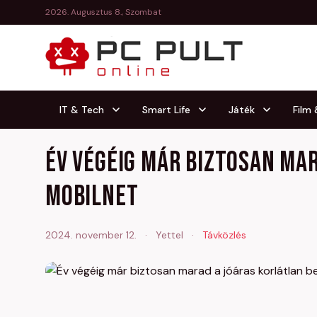
2026. Augusztus 8., Szombat
IT & Tech
Smart Life
Játék
Film
Év végéig már biztosan ma
mobilnet
2024. november 12.
·
Yettel
·
Távközlés