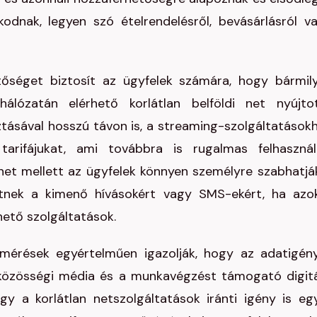
kodnak, legyen szó ételrendelésről, bevásárlásról v
tőséget biztosít az ügyfelek számára, hogy bármil
hálózatán elérhető korlátlan belföldi net nyújto
tásával hosszú távon is, a streaming-szolgáltatások
 tarifájukat, ami továbbra is rugalmas felhasznál
ilnet mellett az ügyfelek könnyen személyre szabhatjá
etnek a kimenő hívásokért vagy SMS-ekért, ha azo
ető szolgáltatások.
lmérések egyértelműen igazolják, hogy az adatigén
 közösségi média és a munkavégzést támogató digitá
y a korlátlan netszolgáltatások iránti igény is eg