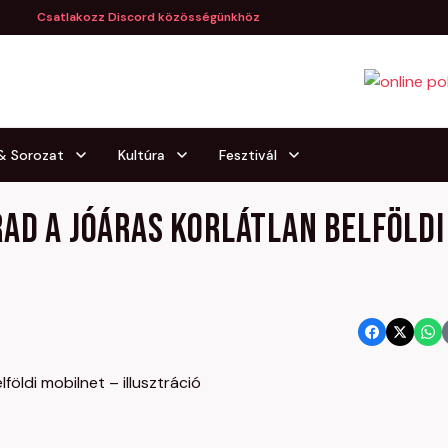
Csatlakozz Discord közösségünkhöz
 & Sorozat
Kultúra
Fesztivál
rad a jóáras korlátlan belföldi