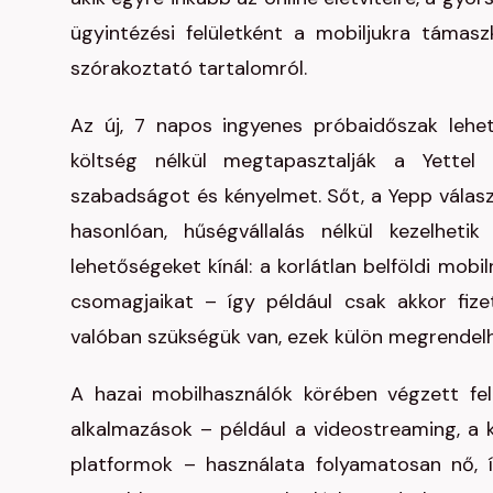
ügyintézési felületként a mobiljukra támasz
szórakoztató tartalomról.
Az új, 7 napos ingyenes próbaidőszak lehe
költség nélkül megtapasztalják a Yettel 
szabadságot és kényelmet. Sőt, a Yepp válasz
hasonlóan, hűségvállalás nélkül kezelhetik
lehetőségeket kínál: a korlátlan belföldi mob
csomagjaikat – így például csak akkor fiz
valóban szükségük van, ezek külön megrendelh
A hazai mobilhasználók körében végzett fe
alkalmazások – például a videostreaming, a
platformok – használata folyamatosan nő, íg