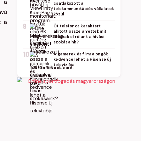
k a
csatlakozott a
telekommunikációs vállalatok
ávú
közül
t a
9
Öt telefonos karaktert
állított össze a Yettel: mit
árulnak el rólunk a hívási
szokásaink?
10
A gamerek és filmrajongók
kedvence lehet a Hisense új
televíziója