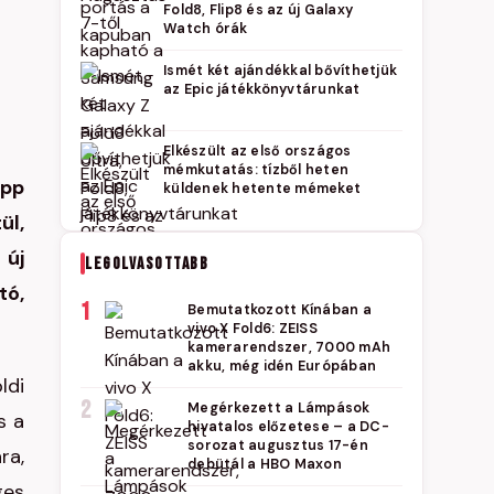
Fold8, Flip8 és az új Galaxy
Watch órák
Ismét két ajándékkal bővíthetjük
az Epic játékkönyvtárunkat
Elkészült az első országos
mémkutatás: tízből heten
epp
küldenek hetente mémeket
ül,
 új
LEGOLVASOTTABB
tó,
1
Bemutatkozott Kínában a
vivo X Fold6: ZEISS
kamerarendszer, 7000 mAh
akku, még idén Európában
ldi
2
Megérkezett a Lámpások
s a
hivatalos előzetese – a DC-
sorozat augusztus 17-én
ra,
debütál a HBO Maxon
ges