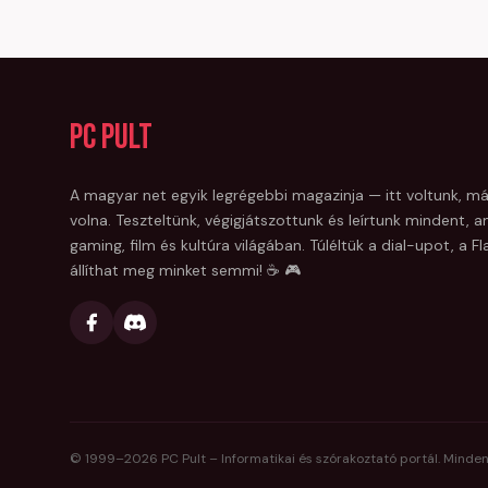
PC Pult
A magyar net egyik legrégebbi magazinja — itt voltunk, má
volna. Teszteltünk, végigjátszottunk és leírtunk mindent, am
gaming, film és kultúra világában. Túléltük a dial-upot, a 
állíthat meg minket semmi! ☕ 🎮
© 1999–
2026
PC Pult – Informatikai és szórakoztató portál. Minden