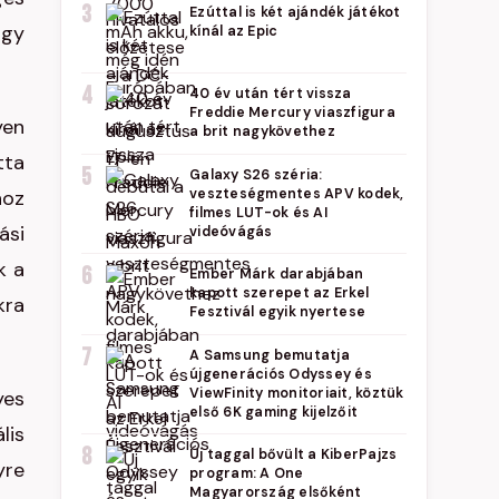
3
Ezúttal is két ajándék játékot
agy
kínál az Epic
4
40 év után tért vissza
Freddie Mercury viaszfigura
yen
a brit nagykövethez
tta
5
Galaxy S26 széria:
hoz
veszteségmentes APV kodek,
filmes LUT-ok és AI
ási
videóvágás
k a
6
Ember Márk darabjában
kapott szerepet az Erkel
kra
Fesztivál egyik nyertese
7
A Samsung bemutatja
újgenerációs Odyssey és
ViewFinity monitoriait, köztük
yes
első 6K gaming kijelzőit
lis
8
Új taggal bővült a KiberPajzs
yre
program: A One
Magyarország elsőként