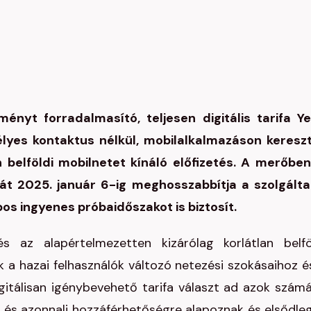
ményt forradalmasító, teljesen digitális tarifa Y
lyes kontaktus nélkül, mobilalkalmazáson kereszt
n belföldi mobilnetet kínáló előfizetés. A merőben
t 2025. január 6-ig meghosszabbítja a szolgálta
os ingyenes próbaidőszakot is biztosít.
s az alapértelmezetten kizárólag korlátlan belfö
dik a hazai felhasználók változó netezési szokásaihoz é
itálisan igénybevehető tarifa választ ad azok számá
ors és azonnali hozzáférhetőségre alapoznak és elsődle