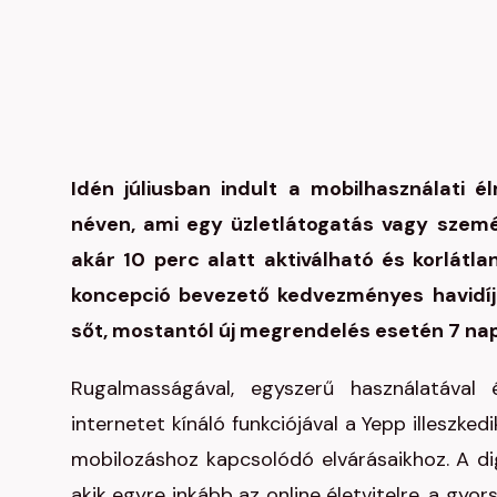
Idén júliusban indult a mobilhasználati él
néven, ami egy üzletlátogatás vagy szemé
akár 10 perc alatt aktiválható és korlátla
koncepció bevezető kedvezményes havidíjá
sőt, mostantól új megrendelés esetén 7 nap
Rugalmasságával, egyszerű használatával é
internetet kínáló funkciójával a Yepp illeszke
mobilozáshoz kapcsolódó elvárásaikhoz. A dig
akik egyre inkább az online életvitelre, a gy