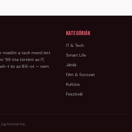
Kategóriák
IT & Tech
r mielőtt a tech menő lett
Smart Life
i '99 óta történt az IT,
Játék
Flash-t és az IE6-ot — nem
Film & Sorozat
Kultúra
Fesztivál
 jog fenntartva.