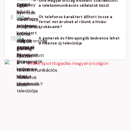
One Magyarország elsőként csatlakozott
a telekommunikációs vállalatok közül
9
Öt telefonos karaktert állított össze a
Yettel: mit árulnak el rólunk a hívási
szokásaink?
10
A gamerek és filmrajongók kedvence lehet
a Hisense új televíziója