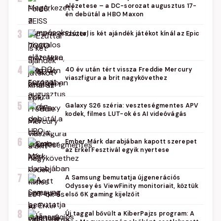
előzetese – a DC-sorozat augusztus 17-
én debütál a HBO Maxon
3
Ezúttal is két ajándék játékot kínál az Epic
4
40 év után tért vissza Freddie Mercury
viaszfigura a brit nagykövethez
5
Galaxy S26 széria: veszteségmentes APV
kodek, filmes LUT-ok és AI videóvágás
6
Ember Márk darabjában kapott szerepet
az Erkel Fesztivál egyik nyertese
7
A Samsung bemutatja újgenerációs
Odyssey és ViewFinity monitoriait, köztük
első 6K gaming kijelzőit
8
Új taggal bővült a KiberPajzs program: A