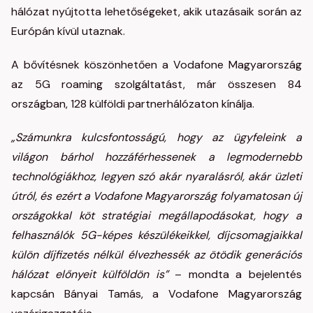
hálózat nyújtotta lehetőségeket, akik utazásaik során az
Európán kívül utaznak.
A bővítésnek köszönhetően a Vodafone Magyarország
az 5G roaming szolgáltatást, már összesen 84
országban, 128 külföldi partnerhálózaton kínálja.
„Számunkra kulcsfontosságú, hogy az ügyfeleink a
világon bárhol hozzáférhessenek a legmodernebb
technológiákhoz, legyen szó akár nyaralásról, akár üzleti
útról, és ezért a Vodafone Magyarország folyamatosan új
országokkal köt stratégiai megállapodásokat, hogy a
felhasználók 5G-képes készülékeikkel, díjcsomagjaikkal
külön díjfizetés nélkül élvezhessék az ötödik generációs
hálózat előnyeit külföldön is”
– mondta a bejelentés
kapcsán Bányai Tamás, a Vodafone Magyarország