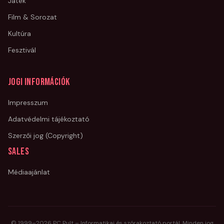
Játék
Film & Sorozat
Kultúra
Fesztivál
Jogi információk
Impresszum
Adatvédelmi tájékoztató
Szerzői jog (Copyright)
Sales
Médiaajánlat
© 1999–
2026
PC Pult – Informatikai és szórakoztató portál. Minden jog