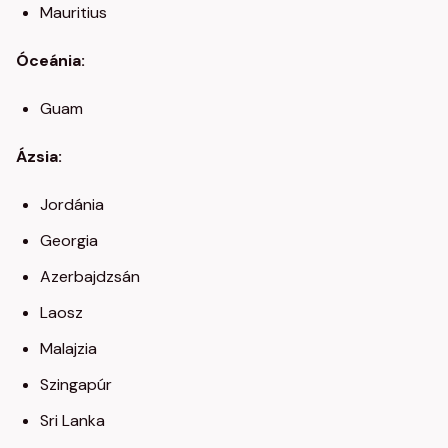
Mauritius
Óceánia:
Guam
Ázsia:
Jordánia
Georgia
Azerbajdzsán
Laosz
Malajzia
Szingapúr
Sri Lanka