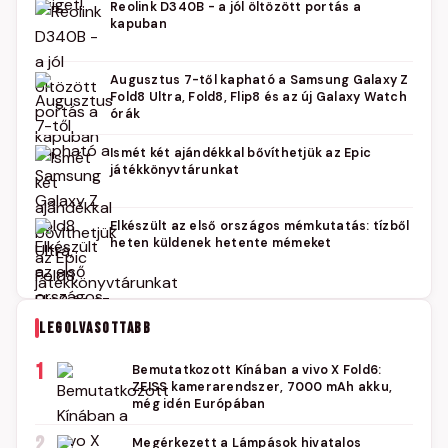
Reolink D340B - a jól öltözött portás a
kapuban
Augusztus 7-től kapható a Samsung Galaxy Z
Fold8 Ultra, Fold8, Flip8 és az új Galaxy Watch
órák
Ismét két ajándékkal bővíthetjük az Epic
játékkönyvtárunkat
Elkészült az első országos mémkutatás: tízből
heten küldenek hetente mémeket
LEGOLVASOTTABB
1
Bemutatkozott Kínában a vivo X Fold6:
ZEISS kamerarendszer, 7000 mAh akku,
még idén Európában
2
Megérkezett a Lámpások hivatalos