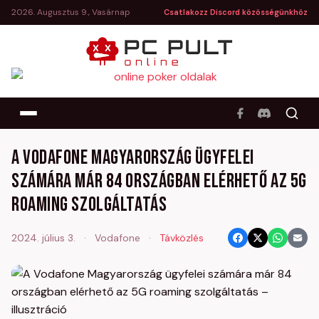
2026. Augusztus 9., Vasárnap
Csatlakozz Discord közösségünkhöz
A Vodafone Magyarország ügyfelei
számára már 84 országban elérhető az 5G
roaming szolgáltatás
2024. július 3.
·
Vodafone
·
Távközlés