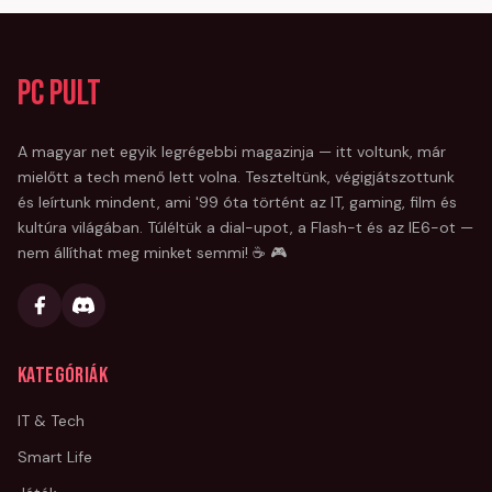
PC Pult
A magyar net egyik legrégebbi magazinja — itt voltunk, már
mielőtt a tech menő lett volna. Teszteltünk, végigjátszottunk
és leírtunk mindent, ami '99 óta történt az IT, gaming, film és
kultúra világában. Túléltük a dial-upot, a Flash-t és az IE6-ot —
nem állíthat meg minket semmi! ☕ 🎮
Kategóriák
IT & Tech
Smart Life