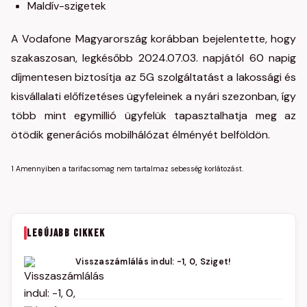
Maldív-szigetek
A Vodafone Magyarország korábban bejelentette, hogy
szakaszosan, legkésőbb 2024.07.03. napjától 60 napig
díjmentesen biztosítja az 5G szolgáltatást a lakossági és
kisvállalati előfizetéses ügyfeleinek a nyári szezonban, így
több mint egymillió ügyfelük tapasztalhatja meg az
ötödik generációs mobilhálózat élményét belföldön.
1 Amennyiben a tarifacsomag nem tartalmaz sebesség korlátozást.
LEGÚJABB CIKKEK
Visszaszámlálás indul: -1, 0, Sziget!