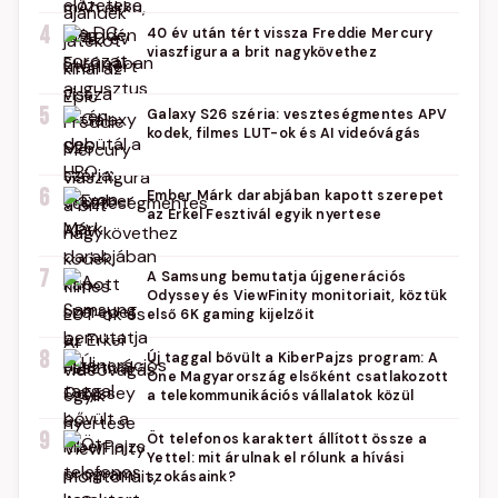
4
40 év után tért vissza Freddie Mercury
viaszfigura a brit nagykövethez
5
Galaxy S26 széria: veszteségmentes APV
kodek, filmes LUT-ok és AI videóvágás
6
Ember Márk darabjában kapott szerepet
az Erkel Fesztivál egyik nyertese
7
A Samsung bemutatja újgenerációs
Odyssey és ViewFinity monitoriait, köztük
első 6K gaming kijelzőit
8
Új taggal bővült a KiberPajzs program: A
One Magyarország elsőként csatlakozott
a telekommunikációs vállalatok közül
9
Öt telefonos karaktert állított össze a
Yettel: mit árulnak el rólunk a hívási
szokásaink?