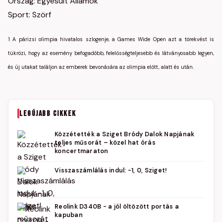
Ország: Egyesült Államok
Sport: Szörf
1 A párizsi olimpia hivatalos szlogenje, a Games Wide Open azt a törekvést is
tükrözi, hogy az esemény befogadóbb, felelősségteljesebb és látványosabb legyen,
és új utakat találjon az emberek bevonására az olimpia előtt, alatt és után.
LEGÚJABB CIKKEK
Közzétették a Sziget Bródy Dalok Napjának
teljes műsorát – közel hat órás
koncertmaraton
Visszaszámlálás indul: -1, 0, Sziget!
Reolink D340B - a jól öltözött portás a
kapuban