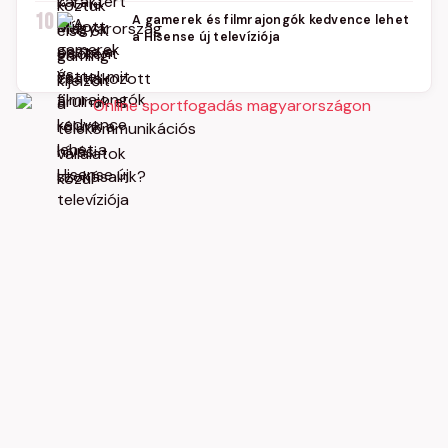
10
A gamerek és filmrajongók kedvence lehet
a Hisense új televíziója