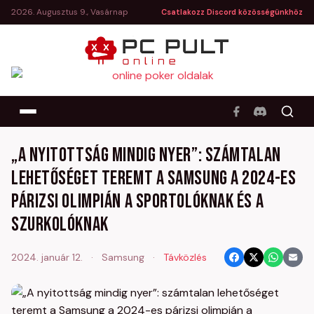
2026. Augusztus 9., Vasárnap
Csatlakozz Discord közösségünkhöz
„A nyitottság mindig nyer”: számtalan
lehetőséget teremt a Samsung a 2024-es
párizsi olimpián a sportolóknak és a
szurkolóknak
2024. január 12.
·
Samsung
·
Távközlés