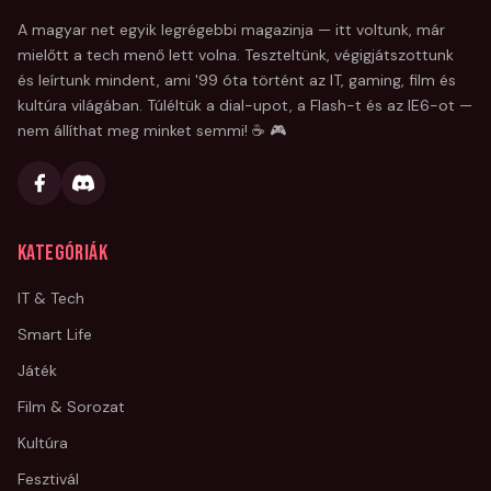
A magyar net egyik legrégebbi magazinja — itt voltunk, már
mielőtt a tech menő lett volna. Teszteltünk, végigjátszottunk
és leírtunk mindent, ami '99 óta történt az IT, gaming, film és
kultúra világában. Túléltük a dial-upot, a Flash-t és az IE6-ot —
nem állíthat meg minket semmi! ☕ 🎮
Kategóriák
IT & Tech
Smart Life
Játék
Film & Sorozat
Kultúra
Fesztivál