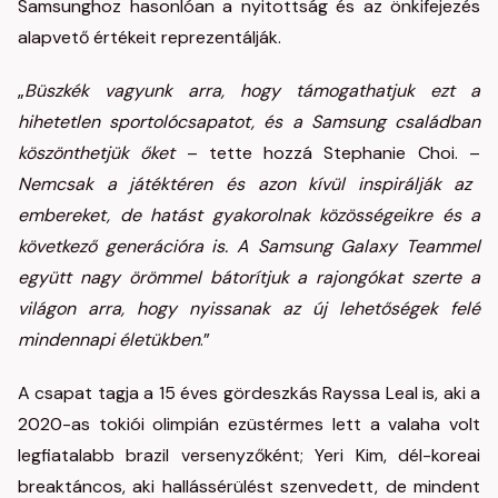
Samsunghoz hasonlóan a nyitottság és az önkifejezés
alapvető értékeit reprezentálják.
„
Büszkék vagyunk arra, hogy támogathatjuk ezt a
hihetetlen sportolócsapatot, és a Samsung családban
köszönthetjük őket
– tette hozzá Stephanie Choi. –
Nemcsak a játéktéren és azon kívül inspirálják az
embereket, de hatást gyakorolnak közösségeikre és a
következő generációra is. A Samsung Galaxy Teammel
együtt nagy örömmel bátorítjuk a rajongókat szerte a
világon arra, hogy nyissanak az új lehetőségek felé
mindennapi életükben
.”
A csapat tagja a 15 éves gördeszkás Rayssa Leal is, aki a
2020-as tokiói olimpián ezüstérmes lett a valaha volt
legfiatalabb brazil versenyzőként; Yeri Kim, dél-koreai
breaktáncos, aki hallássérülést szenvedett, de mindent