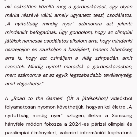
aki sokrétűen közelíti meg a gördeszkázást, egy olyan
márka részévé válni, amely ugyanezt teszi, csodálatos.
„A nyitottság mindig nyer” számomra azt jelenti:
mindenkit befogadnak. Úgy gondolom, hogy az olimpiai
játékok nemcsak csodálatos alkalom arra, hogy mindenki
összejöjjön és szurkoljon a hazájáért, hanem lehetőség
arra is, hogy azt csináljam a világ színpadán, amit
szeretek. Mindig nyitott maradok a gördeszkázásban,
mert számomra ez az egyik legszabadabb tevékenység,
amit végezhetsz.
”
A „
Road to the Games
”
(Út a játékokhoz)
videókból
folyamatosan nyomon követhetjük, hogyan kel életre „A
nyitottság mindig nyer” szlogen, illetve a Samsung
hányféle módon fokozza a 2024-es párizsi olimpiai és
paralimpiai élményeket, valamint információt kaphatunk