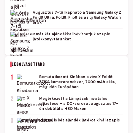
Augusztus 7-től kapható a Samsung Galaxy Z
Fold8 Ultra, Fold8, Flip8 és az új Galaxy Watch
órák
Ismét két ajándékkal bővíthetjük az Epic
játékkönyvtárunkat
LEGOLVASOTTABB
1
Bemutatkozott Kínában a vivo X Fold6:
ZEISS kamerarendszer, 7000 mAh akku,
még idén Európában
2
Megérkezett a Lámpások hivatalos
előzetese – a DC-sorozat augusztus 17-
én debütál a HBO Maxon
3
Ezúttal is két ajándék játékot kínál az Epic