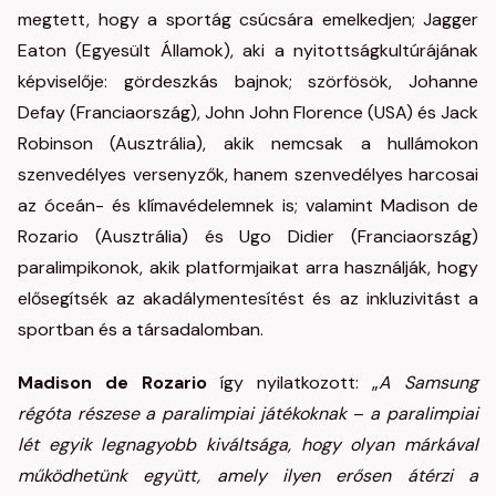
megtett, hogy a sportág csúcsára emelkedjen; Jagger
Eaton (Egyesült Államok), aki a nyitottságkultúrájának
képviselője: gördeszkás bajnok; szörfösök, Johanne
Defay (Franciaország), John John Florence (USA) és Jack
Robinson (Ausztrália), akik nemcsak a hullámokon
szenvedélyes versenyzők, hanem szenvedélyes harcosai
az óceán- és klímavédelemnek is; valamint Madison de
Rozario (Ausztrália) és Ugo Didier (Franciaország)
paralimpikonok, akik platformjaikat arra használják, hogy
elősegítsék az akadálymentesítést és az inkluzivitást a
sportban és a társadalomban.
Madison de Rozario
így nyilatkozott: „
A Samsung
régóta részese a paralimpiai játékoknak
–
a paralimpiai
lét egyik legnagyobb kiváltsága, hogy olyan márkával
működhetünk együtt, amely ilyen erősen átérzi a