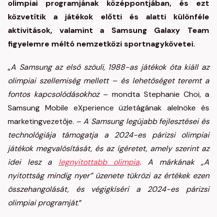
olimpiai programjának középpontjában, és ezt
közvetítik a játékok előtti és alatti különféle
aktivitások, valamint a Samsung Galaxy Team
figyelemre méltó nemzetközi sportnagykövetei.
„
A Samsung az első szöuli, 1988-as játékok óta kiáll az
olimpiai szellemiség mellett – és lehetőséget teremt a
fontos kapcsolódásokhoz
– mondta Stephanie Choi, a
Samsung Mobile eXperience üzletágának alelnöke és
marketingvezetője. –
A Samsung legújabb fejlesztései és
technológiája támogatja a 2024-es párizsi olimpiai
játékok megvalósítását, és az ígéretet, amely szerint az
idei lesz a
legnyitottabb olimpia
. A márkának „A
nyitottság mindig nyer” üzenete tükrözi az értékek ezen
összehangolását, és végigkíséri a 2024-es párizsi
olimpiai programját
.”