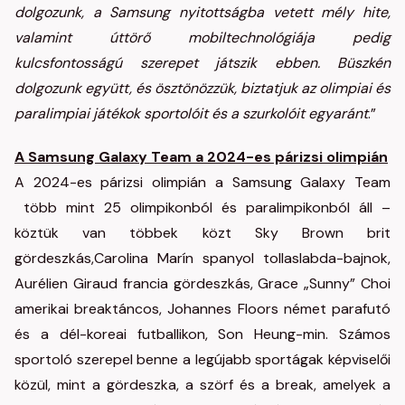
dolgozunk, a Samsung nyitottságba vetett mély hite,
valamint úttörő mobiltechnológiája pedig
kulcsfontosságú szerepet játszik ebben. Büszkén
dolgozunk együtt, és ösztönözzük, biztatjuk az olimpiai és
paralimpiai játékok sportolóit és a szurkolóit egyaránt
.”
A Samsung Galaxy Team a 2024-es párizsi olimpián
A 2024-es párizsi olimpián a Samsung Galaxy Team
több mint 25 olimpikonból és paralimpikonból áll –
köztük van többek közt Sky Brown brit
gördeszkás,Carolina Marín spanyol tollaslabda-bajnok,
Aurélien Giraud francia gördeszkás, Grace „Sunny” Choi
amerikai breaktáncos, Johannes Floors német parafutó
és a dél-koreai futballikon, Son Heung-min. Számos
sportoló szerepel benne a legújabb sportágak képviselői
közül, mint a gördeszka, a szörf és a break, amelyek a