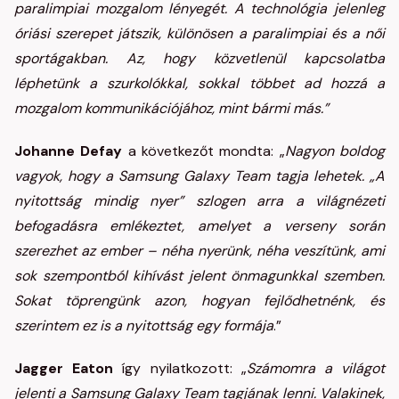
paralimpiai mozgalom lényegét. A technológia jelenleg
óriási szerepet játszik, különösen a paralimpiai és a női
sportágakban. Az, hogy közvetlenül kapcsolatba
léphetünk a szurkolókkal, sokkal többet ad hozzá a
mozgalom kommunikációjához, mint bármi más.”
Johanne Defay
a következőt mondta: „
Nagyon boldog
vagyok, hogy a Samsung Galaxy Team tagja lehetek. „A
nyitottság mindig nyer” szlogen arra a világnézeti
befogadásra emlékeztet, amelyet a verseny során
szerezhet az ember – néha nyerünk, néha veszítünk, ami
sok szempontból kihívást jelent önmagunkkal szemben.
Sokat töprengünk azon, hogyan fejlődhetnénk, és
szerintem ez is a nyitottság egy formája
.”
Jagger Eaton
így nyilatkozott: „
Számomra a világot
jelenti a Samsung Galaxy Team tagjának lenni. Valakinek,