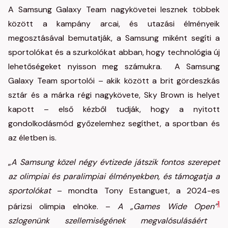
A Samsung Galaxy Team nagykövetei lesznek többek
között a kampány arcai, és utazási élményeik
megosztásával bemutatják, a Samsung miként segíti a
sportolókat és a szurkolókat abban, hogy technológia új
lehetőségeket nyisson meg számukra. A Samsung
Galaxy Team sportolói – akik között a brit gördeszkás
sztár és a márka régi nagykövete, Sky Brown is helyet
kapott – első kézből tudják, hogy a nyitott
gondolkodásmód győzelemhez segíthet, a sportban és
az életben is.
„
A Samsung közel négy évtizede játszik fontos szerepet
az olimpiai és paralimpiai élményekben, és támogatja a
sportolókat
– mondta Tony Estanguet, a 2024-es
1
párizsi olimpia elnöke. –
A „Games Wide Open”
szlogenünk szellemiségének megvalósulásáért