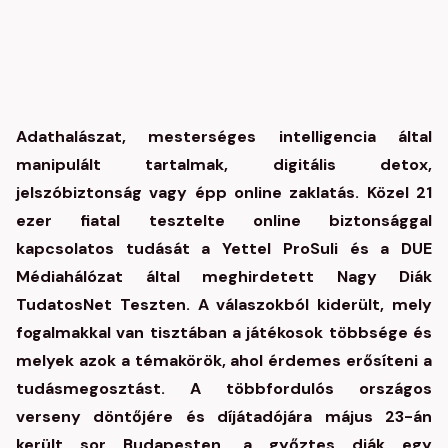
Adathalászat, mesterséges intelligencia által
manipulált tartalmak, digitális detox,
jelszóbiztonság vagy épp online zaklatás. Közel 21
ezer fiatal tesztelte online biztonsággal
kapcsolatos tudását a Yettel ProSuli és a DUE
Médiahálózat által meghirdetett Nagy Diák
TudatosNet Teszten. A válaszokból kiderült, mely
fogalmakkal van tisztában a játékosok többsége és
melyek azok a témakörök, ahol érdemes erősíteni a
tudásmegosztást. A többfordulós országos
verseny döntőjére és díjátadójára május 23-án
került sor Budapesten, a győztes diák egy