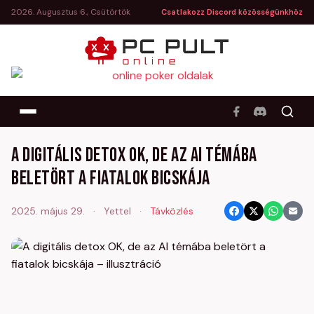
2026. Augusztus 6., Csütörtök
Csatlakozz Discord közösségünkhöz
A digitális detox OK, de az AI témába
beletört a fiatalok bicskája
2025. május 29.
·
Yettel
·
Távközlés