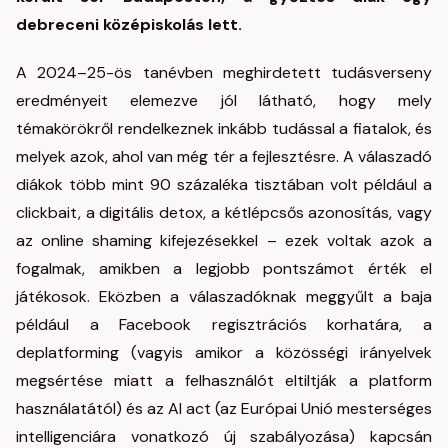
debreceni középiskolás
lett.
A 2024–25-ös tanévben meghirdetett tudásverseny
eredményeit elemezve jól látható, hogy mely
témakörökről rendelkeznek inkább tudással a fiatalok, és
melyek azok, ahol van még tér a fejlesztésre. A válaszadó
diákok több mint 90 százaléka tisztában volt például a
clickbait, a digitális detox, a kétlépcsős azonosítás, vagy
az online shaming kifejezésekkel – ezek voltak azok a
fogalmak, amikben a legjobb pontszámot érték el
játékosok. Eközben a válaszadóknak meggyűlt a baja
például a Facebook regisztrációs korhatára, a
deplatforming (vagyis amikor a közösségi irányelvek
megsértése miatt a felhasználót eltiltják a platform
használatától) és az AI act (az Európai Unió mesterséges
intelligenciára vonatkozó új szabályozása) kapcsán