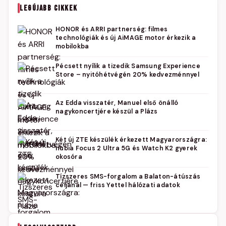
LEGÚJABB CIKKEK
HONOR és ARRI partnerség: filmes
technológiák és új AiMAGE motor érkezik a
mobilokba
Pécsett nyílik a tizedik Samsung Experience
Store – nyitóhétvégén 20% kedvezménnyel
Az Edda visszatér, Manuel első önálló
nagykoncertjére készül a Plázs
Két új ZTE készülék érkezett Magyarországra:
nubia Focus 2 Ultra 5G és Watch K2 gyerek
okosóra
Tízszeres SMS-forgalom a Balaton-átúszás
céljánál — friss Yettel hálózati adatok