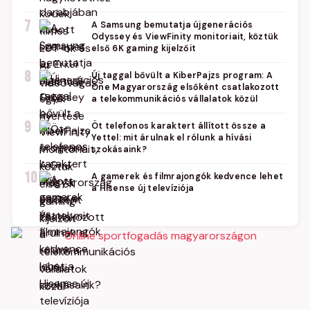
7
A Samsung bemutatja újgenerációs
Odyssey és ViewFinity monitoriait, köztük
első 6K gaming kijelzőit
8
Új taggal bővült a KiberPajzs program: A
One Magyarország elsőként csatlakozott
a telekommunikációs vállalatok közül
9
Öt telefonos karaktert állított össze a
Yettel: mit árulnak el rólunk a hívási
szokásaink?
10
A gamerek és filmrajongók kedvence lehet
a Hisense új televíziója