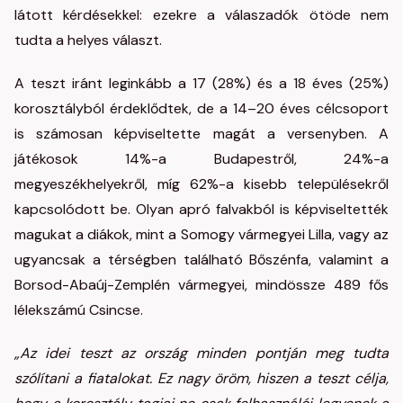
látott kérdésekkel: ezekre a válaszadók ötöde nem
tudta a helyes választ.
A teszt iránt leginkább a 17 (28%) és a 18 éves (25%)
korosztályból érdeklődtek, de a 14–20 éves célcsoport
is számosan képviseltette magát a versenyben. A
játékosok 14%-a Budapestről, 24%-a
megyeszékhelyekről, míg 62%-a kisebb településekről
kapcsolódott be. Olyan apró falvakból is képviseltették
magukat a diákok, mint a Somogy vármegyei Lilla, vagy az
ugyancsak a térségben található Bőszénfa, valamint a
Borsod-Abaúj-Zemplén vármegyei, mindössze 489 fős
lélekszámú Csincse.
„Az idei teszt az ország minden pontján meg tudta
szólítani a fiatalokat. Ez nagy öröm, hiszen a teszt célja,