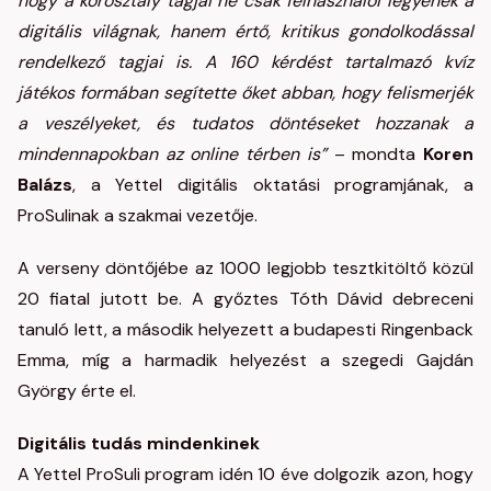
hogy a korosztály tagjai ne csak felhasználói legyenek a
digitális világnak, hanem értő, kritikus gondolkodással
rendelkező tagjai is. A 160 kérdést tartalmazó kvíz
játékos formában segítette őket abban, hogy felismerjék
a veszélyeket, és tudatos döntéseket hozzanak a
mindennapokban az online térben is”
– mondta
Koren
Balázs
, a Yettel digitális oktatási programjának, a
ProSulinak a szakmai vezetője.
A verseny döntőjébe az 1000 legjobb tesztkitöltő közül
20 fiatal jutott be. A győztes Tóth Dávid debreceni
tanuló lett, a második helyezett a budapesti Ringenback
Emma, míg a harmadik helyezést a szegedi Gajdán
György érte el.
Digitális tudás mindenkinek
A Yettel ProSuli program idén 10 éve dolgozik azon, hogy