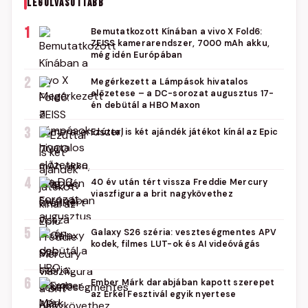
LEGOLVASOTTABB
1
Bemutatkozott Kínában a vivo X Fold6:
ZEISS kamerarendszer, 7000 mAh akku,
még idén Európában
2
Megérkezett a Lámpások hivatalos
előzetese – a DC-sorozat augusztus 17-
én debütál a HBO Maxon
3
Ezúttal is két ajándék játékot kínál az Epic
4
40 év után tért vissza Freddie Mercury
viaszfigura a brit nagykövethez
5
Galaxy S26 széria: veszteségmentes APV
kodek, filmes LUT-ok és AI videóvágás
6
Ember Márk darabjában kapott szerepet
az Erkel Fesztivál egyik nyertese