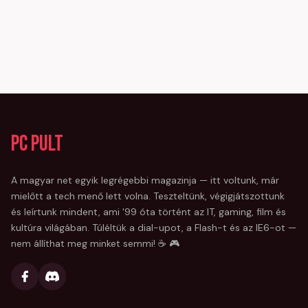
PC Pult
A magyar net egyik legrégebbi magazinja — itt voltunk, már
mielőtt a tech menő lett volna. Teszteltünk, végigjátszottunk
és leírtunk mindent, ami '99 óta történt az IT, gaming, film és
kultúra világában. Túléltük a dial-upot, a Flash-t és az IE6-ot —
nem állíthat meg minket semmi! ☕ 🎮