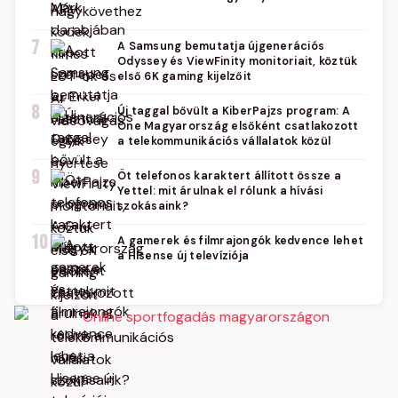
7
A Samsung bemutatja újgenerációs
Odyssey és ViewFinity monitoriait, köztük
első 6K gaming kijelzőit
8
Új taggal bővült a KiberPajzs program: A
One Magyarország elsőként csatlakozott
a telekommunikációs vállalatok közül
9
Öt telefonos karaktert állított össze a
Yettel: mit árulnak el rólunk a hívási
szokásaink?
10
A gamerek és filmrajongók kedvence lehet
a Hisense új televíziója