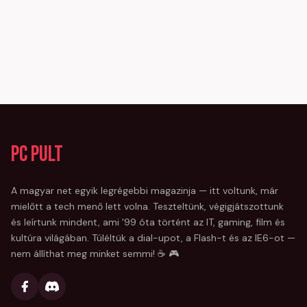
PC Pult
A magyar net egyik legrégebbi magazinja — itt voltunk, már
mielőtt a tech menő lett volna. Teszteltünk, végigjátszottunk
és leírtunk mindent, ami '99 óta történt az IT, gaming, film és
kultúra világában. Túléltük a dial-upot, a Flash-t és az IE6-ot —
nem állíthat meg minket semmi! ☕ 🎮