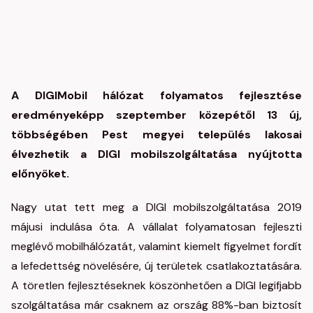
A DIGIMobil hálózat folyamatos fejlesztése
eredményeképp szeptember közepétől 13 új,
többségében Pest megyei település lakosai
élvezhetik a DIGI mobilszolgáltatása nyújtotta
előnyöket.
Nagy utat tett meg a DIGI mobilszolgáltatása 2019
májusi indulása óta. A vállalat folyamatosan fejleszti
meglévő mobilhálózatát, valamint kiemelt figyelmet fordít
a lefedettség növelésére, új területek csatlakoztatására.
A töretlen fejlesztéseknek köszönhetően a DIGI legifjabb
szolgáltatása már csaknem az ország 88%-ban biztosít