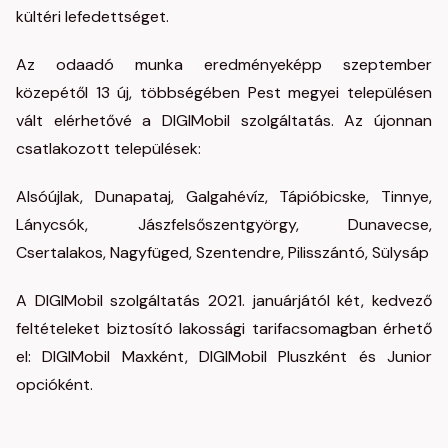
kültéri lefedettséget.
Az odaadó munka eredményeképp szeptember
közepétől 13 új, többségében Pest megyei településen
vált elérhetővé a DIGIMobil szolgáltatás. Az újonnan
csatlakozott települések:
Alsóújlak, Dunapataj, Galgahévíz, Tápióbicske, Tinnye,
Lánycsók, Jászfelsőszentgyörgy, Dunavecse,
Csertalakos, Nagyfüged, Szentendre, Pilisszántó, Sülysáp
A DIGIMobil szolgáltatás 2021. januárjától két, kedvező
feltételeket biztosító lakossági tarifacsomagban érhető
el: DIGIMobil Maxként, DIGIMobil Pluszként és Junior
opcióként.