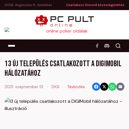
2026. Augusztus 8., Szombat
Csatlakozz Discord közösségünkhöz
13 új település csatlakozott a DIGIMobil
hálózatához
2021. szeptember 13.
·
DIGI
·
Távközlés