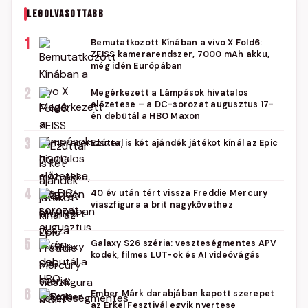
LEGOLVASOTTABB
1
Bemutatkozott Kínában a vivo X Fold6:
ZEISS kamerarendszer, 7000 mAh akku,
még idén Európában
2
Megérkezett a Lámpások hivatalos
előzetese – a DC-sorozat augusztus 17-
én debütál a HBO Maxon
3
Ezúttal is két ajándék játékot kínál az Epic
4
40 év után tért vissza Freddie Mercury
viaszfigura a brit nagykövethez
5
Galaxy S26 széria: veszteségmentes APV
kodek, filmes LUT-ok és AI videóvágás
6
Ember Márk darabjában kapott szerepet
az Erkel Fesztivál egyik nyertese