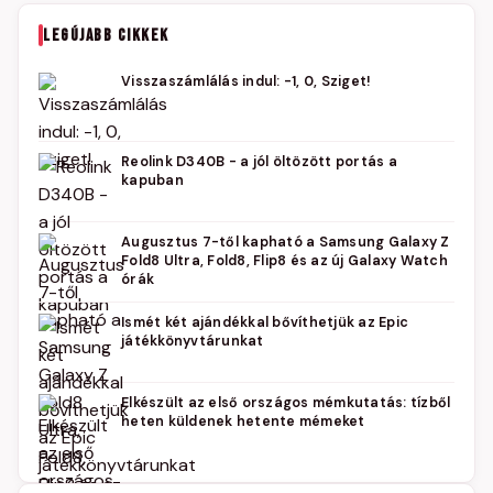
LEGÚJABB CIKKEK
Visszaszámlálás indul: -1, 0, Sziget!
Reolink D340B - a jól öltözött portás a
kapuban
Augusztus 7-től kapható a Samsung Galaxy Z
Fold8 Ultra, Fold8, Flip8 és az új Galaxy Watch
órák
Ismét két ajándékkal bővíthetjük az Epic
játékkönyvtárunkat
Elkészült az első országos mémkutatás: tízből
heten küldenek hetente mémeket