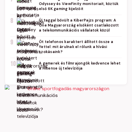
Odyssey és ViewFinity monitoriait, köztük
első 6K gaming kijelzőit
8
Új taggal bővült a KiberPajzs program: A
One Magyarország elsőként csatlakozott
a telekommunikációs vállalatok közül
9
Öt telefonos karaktert állított össze a
Yettel: mit árulnak el rólunk a hívási
szokásaink?
10
A gamerek és filmrajongók kedvence lehet
a Hisense új televíziója