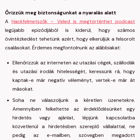
Őrizzük meg biztonságunkat a nyaralás alatt
A
Hackfelmetszők – Veled is megtörténhet podcast
legújabb epizódjából is kiderül, hogy számos
óvintézkedést tehetünk azért, hogy elkerüljük a felsorolt
csalásokat. Érdemes megfontolnunk az alábbiakat:
Ellenőrizzük az interneten az utazási cégek, szállodák
és utazási irodák hitelességét, keressünk rá, hogy
kaptak-e már negatív véleményt, vertek-e már át
másokat.
Soha ne válaszoljunk a kéretlen üzenetekre.
Amennyiben felkeltette az érdeklődésünket egy
hirdetés vagy ajánlat, lépjünk kapcsolatba
közvetlenül a hirdetésben szereplő vállalattal, ne
pedig az e-mailben, szövegben megadott