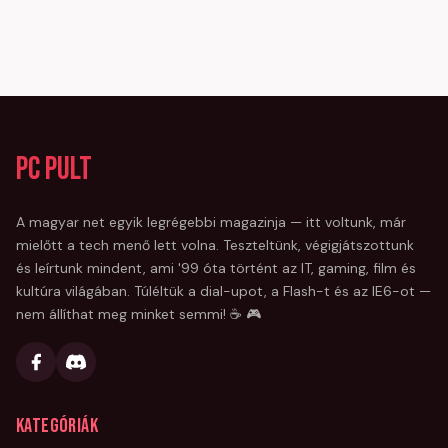
PC Pult
A magyar net egyik legrégebbi magazinja — itt voltunk, már
mielőtt a tech menő lett volna. Teszteltünk, végigjátszottunk
és leírtunk mindent, ami '99 óta történt az IT, gaming, film és
kultúra világában. Túléltük a dial-upot, a Flash-t és az IE6-ot —
nem állíthat meg minket semmi! ☕ 🎮
Kategóriák