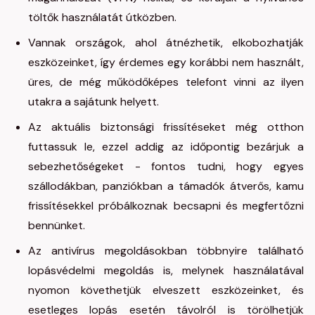
töltők használatát útközben.
Vannak országok, ahol átnézhetik, elkobozhatják
eszközeinket, így érdemes egy korábbi nem használt,
üres, de még működőképes telefont vinni az ilyen
utakra a sajátunk helyett.
Az aktuális biztonsági frissítéseket még otthon
futtassuk le, ezzel addig az időpontig bezárjuk a
sebezhetőségeket - fontos tudni, hogy egyes
szállodákban, panziókban a támadók átverős, kamu
frissítésekkel próbálkoznak becsapni és megfertőzni
bennünket.
Az antivírus megoldásokban többnyire található
lopásvédelmi megoldás is, melynek használatával
nyomon követhetjük elveszett eszközeinket, és
esetleges lopás esetén távolról is törölhetjük