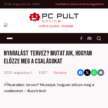
2026. Augusztus 10., Hétfő
Csatlakozz Discord közösségünkhöz
Nyaralást tervez? Mutatjuk, hogyan
előzze meg a csalásokat
2023. augusztus 1.
·
ESET
·
Security