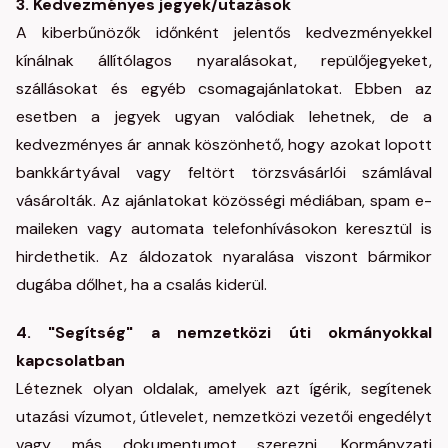
3. Kedvezményes jegyek/utazások
A kiberbűnözők időnként jelentős kedvezményekkel
kínálnak állítólagos nyaralásokat, repülőjegyeket,
szállásokat és egyéb csomagajánlatokat. Ebben az
esetben a jegyek ugyan valódiak lehetnek, de a
kedvezményes ár annak köszönhető, hogy azokat lopott
bankkártyával vagy feltört törzsvásárlói számlával
vásárolták. Az ajánlatokat közösségi médiában, spam e-
maileken vagy automata telefonhívásokon keresztül is
hirdethetik. Az áldozatok nyaralása viszont bármikor
dugába dőlhet, ha a csalás kiderül.
4. "Segítség" a nemzetközi úti okmányokkal
kapcsolatban
Léteznek olyan oldalak, amelyek azt ígérik, segítenek
utazási vízumot, útlevelet, nemzetközi vezetői engedélyt
vagy más dokumentumot szerezni. Kormányzati