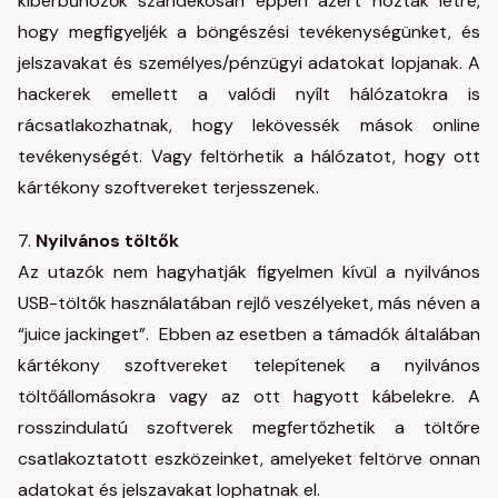
kiberbűnözők szándékosan éppen azért hoztak létre,
hogy megfigyeljék a böngészési tevékenységünket, és
jelszavakat és személyes/pénzügyi adatokat lopjanak. A
hackerek emellett a valódi nyílt hálózatokra is
rácsatlakozhatnak, hogy lekövessék mások online
tevékenységét. Vagy feltörhetik a hálózatot, hogy ott
kártékony szoftvereket terjesszenek.
7.
Nyilvános töltők
Az utazók nem hagyhatják figyelmen kívül a nyilvános
USB-töltők használatában rejlő veszélyeket, más néven a
“juice jackinget”. Ebben az esetben a támadók általában
kártékony szoftvereket telepítenek a nyilvános
töltőállomásokra vagy az ott hagyott kábelekre. A
rosszindulatú szoftverek megfertőzhetik a töltőre
csatlakoztatott eszközeinket, amelyeket feltörve onnan
adatokat és jelszavakat lophatnak el.