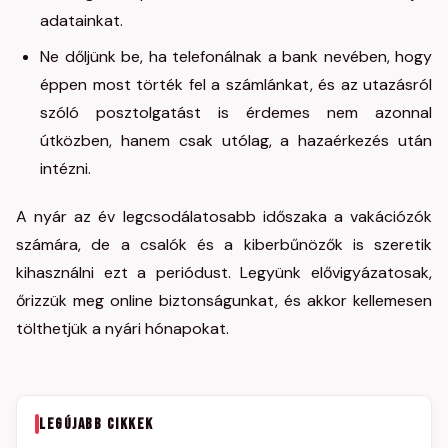
adatainkat.
Ne dőljünk be, ha telefonálnak a bank nevében, hogy
éppen most törték fel a számlánkat, és az utazásról
szóló posztolgatást is érdemes nem azonnal
útközben, hanem csak utólag, a hazaérkezés után
intézni.
A nyár az év legcsodálatosabb időszaka a vakációzók
számára, de a csalók és a kiberbűnözők is szeretik
kihasználni ezt a periódust. Legyünk elővigyázatosak,
őrizzük meg online biztonságunkat, és akkor kellemesen
tölthetjük a nyári hónapokat.
LEGÚJABB CIKKEK