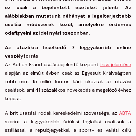
ez csak a bejelentett eseteket jelenti. Az
alábbiakban mutatunk néhányat a legelterjedtebb
csalási módszerek közül, amelyekre érdemes
odafigyelni az idei nyári szezonban.
Az utazókra leselkedő 7 leggyakoribb online
veszélyforrás
Az Action Fraud csalásbejelentő központ
friss jelentése
alapján az elmúlt évben csak az Egyesült Királyságban
több mint 15 millió fontos kárt okoztak az utazási
csalások, ami 41 százalékos növekedés a megelőző évhez
képest.
A brit utazási irodák kereskedelmi szövetsége, az
ABTA
szerint a leggyakoribb üdülési foglalási csalások a
szállással, a repülőjegyekkel, a sport- és vallási célú