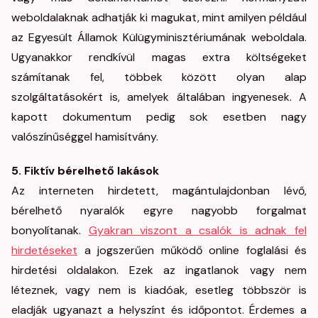
weboldalaknak adhatják ki magukat, mint amilyen például
az Egyesült Államok Külügyminisztériumának weboldala.
Ugyanakkor rendkívül magas extra költségeket
számítanak fel, többek között olyan alap
szolgáltatásokért is, amelyek általában ingyenesek. A
kapott dokumentum pedig sok esetben nagy
valószínűséggel hamisítvány.
5.
Fiktív bérelhető lakások
Az interneten hirdetett, magántulajdonban lévő,
bérelhető nyaralók egyre nagyobb forgalmat
bonyolítanak.
Gyakran viszont a csalók is adnak fel
hirdetéseket
a jogszerűen működő online foglalási és
hirdetési oldalakon. Ezek az ingatlanok vagy nem
léteznek, vagy nem is kiadóak, esetleg többször is
eladják ugyanazt a helyszínt és időpontot. Érdemes a