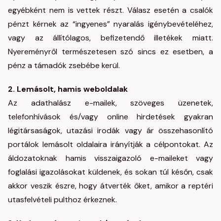
egyébként nem is vettek részt. Válasz esetén a csalók
pénzt kérnek az “ingyenes” nyaralás igénybevételéhez,
vagy az állítólagos, befizetendő illetékek miatt.
Nyereményről természetesen szó sincs ez esetben, a
pénz a támadók zsebébe kerül.
2. Lemásolt, hamis weboldalak
Az adathalász e-mailek, szöveges üzenetek,
telefonhívások és/vagy online hirdetések gyakran
légitársaságok, utazási irodák vagy ár összehasonlító
portálok lemásolt oldalaira irányítják a célpontokat. Az
áldozatoknak hamis visszaigazoló e-maileket vagy
foglalási igazolásokat küldenek, és sokan túl későn, csak
akkor veszik észre, hogy átverték őket, amikor a reptéri
utasfelvételi pulthoz érkeznek.