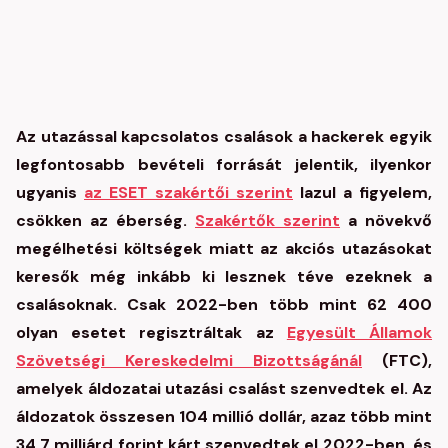
Az utazással kapcsolatos csalások a hackerek egyik
legfontosabb bevételi forrását jelentik, ilyenkor
ugyanis
az ESET szakértői szerint
lazul a figyelem,
csökken az éberség.
Szakértők szerint
a növekvő
megélhetési költségek miatt az akciós utazásokat
keresők még inkább ki lesznek téve ezeknek a
csalásoknak. Csak 2022-ben több mint 62 400
olyan esetet regisztráltak az
Egyesült Államok
Szövetségi Kereskedelmi Bizottságánál
(FTC),
amelyek áldozatai utazási csalást szenvedtek el. Az
áldozatok összesen 104 millió dollár, azaz több mint
34,7 milliárd forint kárt szenvedtek el 2022-ben, és