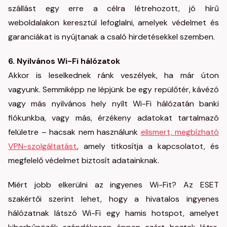
szállást egy erre a célra létrehozott, jó hírű
weboldalakon keresztül lefoglalni, amelyek védelmet és
garanciákat is nyújtanak a csaló hirdetésekkel szemben.
6. Nyilvános Wi-Fi hálózatok
Akkor is leselkednek ránk veszélyek, ha már úton
vagyunk. Semmiképp ne lépjünk be egy repülőtér, kávézó
vagy más nyilvános hely nyílt Wi-Fi hálózatán banki
fiókunkba, vagy más, érzékeny adatokat tartalmazó
felületre – hacsak nem használunk
elismert, megbízható
VPN-szolgáltatást
, amely titkosítja a kapcsolatot, és
megfelelő védelmet biztosít adatainknak.
Miért jobb elkerülni az ingyenes Wi-Fit? Az ESET
szakértői szerint lehet, hogy a hivatalos ingyenes
hálózatnak látszó Wi-Fi egy hamis hotspot, amelyet