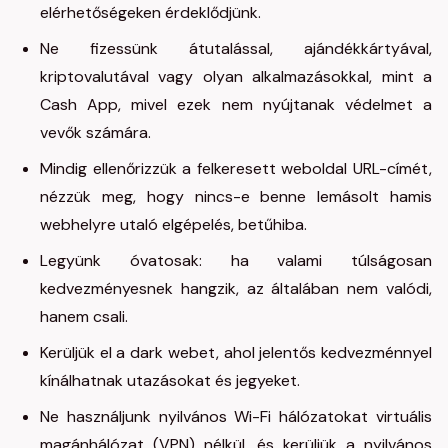
elérhetőségeken érdeklődjünk.
Ne fizessünk átutalással, ajándékkártyával,
kriptovalutával vagy olyan alkalmazásokkal, mint a
Cash App, mivel ezek nem nyújtanak védelmet a
vevők számára.
Mindig ellenőrizzük a felkeresett weboldal URL-címét,
nézzük meg, hogy nincs-e benne lemásolt hamis
webhelyre utaló elgépelés, betűhiba.
Legyünk óvatosak: ha valami túlságosan
kedvezményesnek hangzik, az általában nem valódi,
hanem csali.
Kerüljük el a dark webet, ahol jelentős kedvezménnyel
kínálhatnak utazásokat és jegyeket.
Ne használjunk nyilvános Wi-Fi hálózatokat virtuális
magánhálózat (VPN) nélkül, és kerüljük a nyilvános