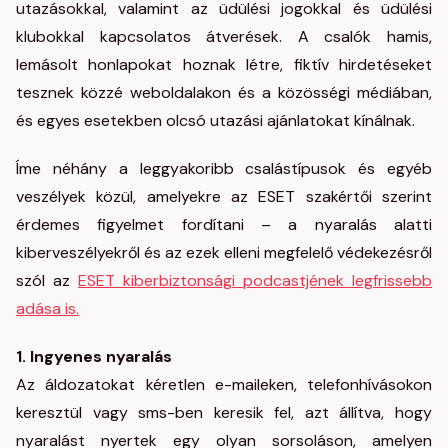
utazásokkal, valamint az üdülési jogokkal és üdülési
klubokkal kapcsolatos átverések. A csalók hamis,
lemásolt honlapokat hoznak létre, fiktív hirdetéseket
tesznek közzé weboldalakon és a közösségi médiában,
és egyes esetekben olcsó utazási ajánlatokat kínálnak.
Íme néhány a leggyakoribb csalástípusok és egyéb
veszélyek közül, amelyekre az ESET szakértői szerint
érdemes figyelmet fordítani – a nyaralás alatti
kiberveszélyekről és az ezek elleni megfelelő védekezésről
szól az
ESET kiberbiztonsági podcastjének legfrissebb
adása is.
1. Ingyenes nyaralás
Az áldozatokat kéretlen e-maileken, telefonhívásokon
keresztül vagy sms-ben keresik fel, azt állítva, hogy
nyaralást nyertek egy olyan sorsoláson, amelyen