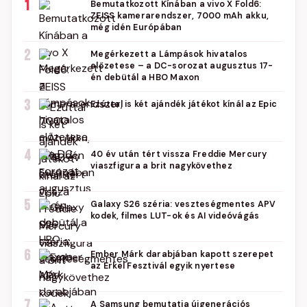
1
Bemutatkozott Kínában a vivo X Fold6:
ZEISS kamerarendszer, 7000 mAh akku,
még idén Európában
2
Megérkezett a Lámpások hivatalos
előzetese – a DC-sorozat augusztus 17-
én debütál a HBO Maxon
3
Ezúttal is két ajándék játékot kínál az Epic
4
40 év után tért vissza Freddie Mercury
viaszfigura a brit nagykövethez
5
Galaxy S26 széria: veszteségmentes APV
kodek, filmes LUT-ok és AI videóvágás
6
Ember Márk darabjában kapott szerepet
az Erkel Fesztivál egyik nyertese
7
A Samsung bemutatja újgenerációs