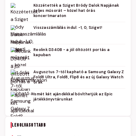
Közzétették a Sziget Bródy Dalok Napjának
teljes műsorát – közel hat órás
koncertmaraton
Visszaszámlálás indul: -1, 0, Sziget!
Reolink D340B - a jól öltözött portás a
kapuban
Augusztus 7-től kapható a Samsung Galaxy Z
Fold8 Ultra, Fold8, Flip8 és az új Galaxy Watch
órák
Ismét két ajándékkal bővíthetjük az Epic
játékkönyvtárunkat
LEGOLVASOTTABB