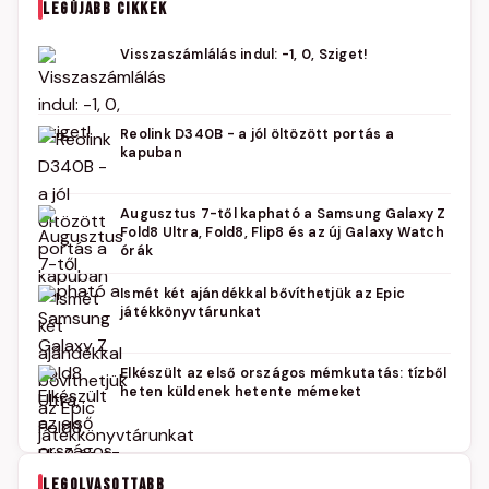
LEGÚJABB CIKKEK
Visszaszámlálás indul: -1, 0, Sziget!
Reolink D340B - a jól öltözött portás a
kapuban
Augusztus 7-től kapható a Samsung Galaxy Z
Fold8 Ultra, Fold8, Flip8 és az új Galaxy Watch
órák
Ismét két ajándékkal bővíthetjük az Epic
játékkönyvtárunkat
Elkészült az első országos mémkutatás: tízből
heten küldenek hetente mémeket
LEGOLVASOTTABB