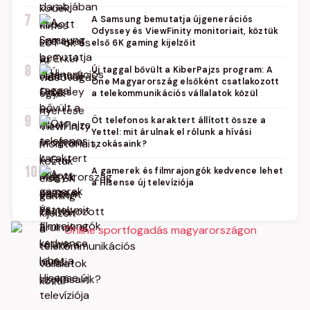
7
A Samsung bemutatja újgenerációs
Odyssey és ViewFinity monitoriait, köztük
első 6K gaming kijelzőit
8
Új taggal bővült a KiberPajzs program: A
One Magyarország elsőként csatlakozott
a telekommunikációs vállalatok közül
9
Öt telefonos karaktert állított össze a
Yettel: mit árulnak el rólunk a hívási
szokásaink?
10
A gamerek és filmrajongók kedvence lehet
a Hisense új televíziója