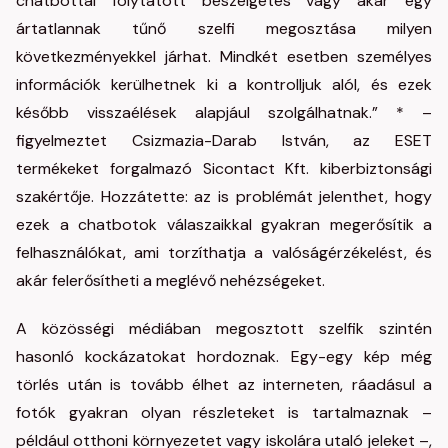
chatbottal folytatott beszélgetés vagy akár egy
ártatlannak tűnő szelfi megosztása milyen
következményekkel járhat. Mindkét esetben személyes
információk kerülhetnek ki a kontrolljuk alól, és ezek
később visszaélések alapjául szolgálhatnak.” * –
figyelmeztet Csizmazia-Darab István, az ESET
termékeket forgalmazó Sicontact Kft. kiberbiztonsági
szakértője. Hozzátette: az is problémát jelenthet, hogy
ezek a chatbotok válaszaikkal gyakran megerősítik a
felhasználókat, ami torzíthatja a valóságérzékelést, és
akár felerősítheti a meglévő nehézségeket.
A közösségi médiában megosztott szelfik szintén
hasonló kockázatokat hordoznak. Egy-egy kép még
törlés után is tovább élhet az interneten, ráadásul a
fotók gyakran olyan részleteket is tartalmaznak –
például otthoni környezetet vagy iskolára utaló jeleket –,