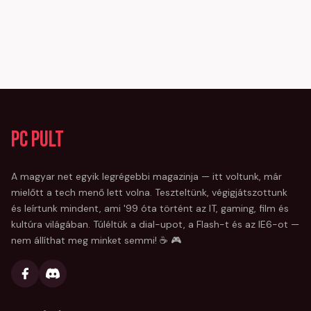
PC Pult
A magyar net egyik legrégebbi magazinja — itt voltunk, már
mielőtt a tech menő lett volna. Teszteltünk, végigjátszottunk
és leírtunk mindent, ami '99 óta történt az IT, gaming, film és
kultúra világában. Túléltük a dial-upot, a Flash-t és az IE6-ot —
nem állíthat meg minket semmi! ☕ 🎮