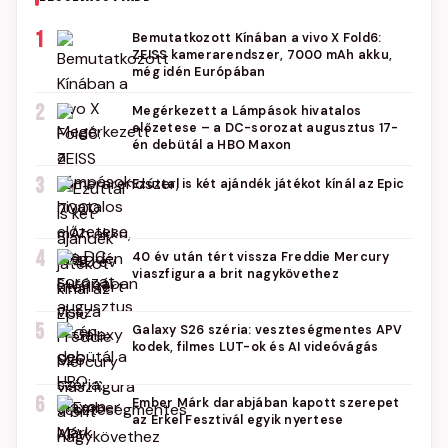
1
Bemutatkozott Kínában a vivo X Fold6:
ZEISS kamerarendszer, 7000 mAh akku,
még idén Európában
2
Megérkezett a Lámpások hivatalos
előzetese – a DC-sorozat augusztus 17-
én debütál a HBO Maxon
3
Ezúttal is két ajándék játékot kínál az Epic
4
40 év után tért vissza Freddie Mercury
viaszfigura a brit nagykövethez
5
Galaxy S26 széria: veszteségmentes APV
kodek, filmes LUT-ok és AI videóvágás
6
Ember Márk darabjában kapott szerepet
az Erkel Fesztivál egyik nyertese