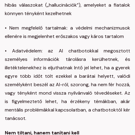
hibás válaszokat („hallucinációk”), amelyeket a fiatalok
könnyen tényként kezelhetnek
• Nem megfelelő tartalmak: a védelmi mechanizmusok
ellenére is megjelenhet erőszakos vagy káros tartalom
• Adatvédelem: az AI chatbotokkal megosztott
személyes információk tárolásra kerülhetnek, és
illetéktelenekhez is eljuthatnak Intő jel lehet, ha a gyerek
egyre több időt tölt ezekkel a barátai helyett, valódi
személyként beszél az AI-ról, szorong, ha nem fér hozzá,
vagy tényként mond vissza nyilvánvaló tévedéseket. Az
is figyelmeztető lehet, ha érzékeny témákban, akár
mentális problémákkal kapcsolatban, a chatbotoktól kér
tanácsot.
Nem tiltani, hanem tanítani kell