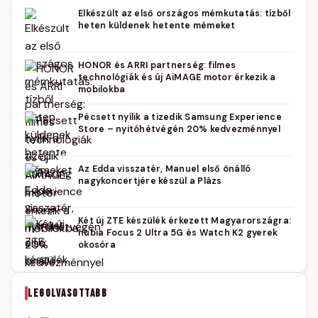
Elkészült az első országos mémkutatás: tízből
heten küldenek hetente mémeket
HONOR és ARRI partnerség: filmes
technológiák és új AiMAGE motor érkezik a
mobilokba
Pécsett nyílik a tizedik Samsung Experience
Store – nyitóhétvégén 20% kedvezménnyel
Az Edda visszatér, Manuel első önálló
nagykoncertjére készül a Plázs
Két új ZTE készülék érkezett Magyarországra:
nubia Focus 2 Ultra 5G és Watch K2 gyerek
okosóra
LEGOLVASOTTABB