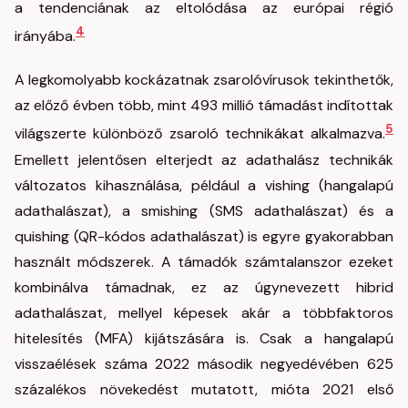
a tendenciának az eltolódása az európai régió
4
irányába.
A legkomolyabb kockázatnak zsarolóvírusok tekinthetők,
az előző évben több, mint 493 millió támadást indítottak
5
világszerte különböző zsaroló technikákat alkalmazva.
Emellett jelentősen elterjedt az adathalász technikák
változatos kihasználása, például a vishing (hangalapú
adathalászat), a smishing (SMS adathalászat) és a
quishing (QR-kódos adathalászat) is egyre gyakorabban
használt módszerek. A támadók számtalanszor ezeket
kombinálva támadnak, ez az úgynevezett hibrid
adathalászat, mellyel képesek akár a többfaktoros
hitelesítés (MFA) kijátszására is. Csak a hangalapú
visszaélések száma 2022 második negyedévében 625
százalékos növekedést mutatott, mióta 2021 első