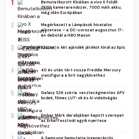
1
Bemutatkozott Kínában a vivo X Fold6:
ZEISS kamerarendszer, 7000 mAh akku,
még idén Európában
2
Megérkezett a Lámpások hivatalos
előzetese – a DC-sorozat augusztus 17-
én debütál a HBO Maxon
3
Ezúttal is két ajándék játékot kínál az Epic
4
40 év után tért vissza Freddie Mercury
viaszfigura a brit nagykövethez
5
Galaxy S26 széria: veszteségmentes APV
kodek, filmes LUT-ok és AI videóvágás
6
Ember Márk darabjában kapott szerepet
az Erkel Fesztivál egyik nyertese
7
A Samsung bemutatja újgenerációs