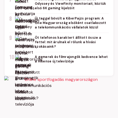
Odyssey és ViewFinity monitoriait, köztük
első 6K gaming kijelzőit
8
Új taggal bővült a KiberPajzs program: A
One Magyarország elsőként csatlakozott
a telekommunikációs vállalatok közül
9
Öt telefonos karaktert állított össze a
Yettel: mit árulnak el rólunk a hívási
szokásaink?
10
A gamerek és filmrajongók kedvence lehet
a Hisense új televíziója