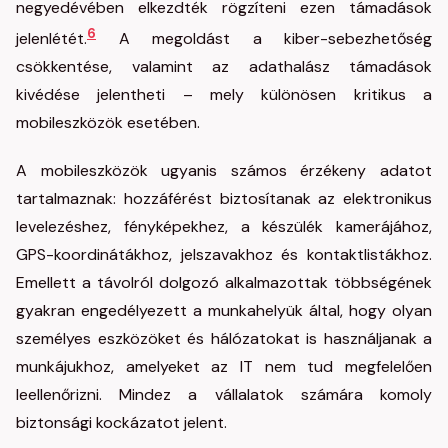
negyedévében elkezdték rögzíteni ezen támadások
6
jelenlétét.
A megoldást a kiber-sebezhetőség
csökkentése, valamint az adathalász támadások
kivédése jelentheti – mely különösen kritikus a
mobileszközök esetében.
A mobileszközök ugyanis számos érzékeny adatot
tartalmaznak: hozzáférést biztosítanak az elektronikus
levelezéshez, fényképekhez, a készülék kamerájához,
GPS-koordinátákhoz, jelszavakhoz és kontaktlistákhoz.
Emellett a távolról dolgozó alkalmazottak többségének
gyakran engedélyezett a munkahelyük által, hogy olyan
személyes eszközöket és hálózatokat is használjanak a
munkájukhoz, amelyeket az IT nem tud megfelelően
leellenőrizni. Mindez a vállalatok számára komoly
biztonsági kockázatot jelent.