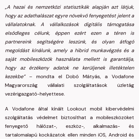
„A hazai és nemzetközi statisztikák alapján azt látjuk,
hogy az adathalászat egyre növekvő fenyegetést jelent a
vállalatoknak. A vállalkozások digitális támogatása
elsődleges célunk, éppen ezért ezen a téren is
partnereink segítségére leszünk, és olyan átfogó
megoldást kínálunk, amely a hibrid munkavégzés és a
saját mobileszközök használata mellett is garantálja,
hogy az érzékeny adatok ne kerüljenek illetéktelen
kezekbe”
– mondta el Dobó Mátyás, a Vodafone
Magyarország vállalati szolgáltatások üzletág
vezérigazgató-helyettese.
A Vodafone által kínált Lookout mobil kibervédelmi
szolgáltatás védelmet biztosíthat a mobileszközöket
fenyegető hálózat-, eszköz-, alkalmazás- és
tartalomalapú kockázatok ellen minden iOS, Android és