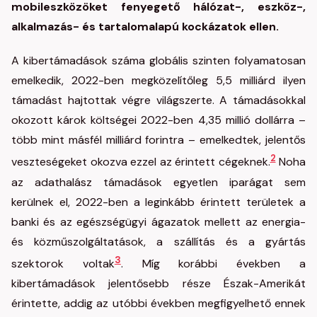
mobileszközöket fenyegető hálózat-, eszköz-,
alkalmazás- és tartalomalapú kockázatok ellen.
A kibertámadások száma globális szinten folyamatosan
emelkedik, 2022-ben megközelítőleg 5,5 milliárd ilyen
támadást hajtottak végre világszerte. A támadásokkal
okozott károk költségei 2022-ben 4,35 millió dollárra –
több mint másfél milliárd forintra – emelkedtek, jelentős
2
veszteségeket okozva ezzel az érintett cégeknek.
Noha
az adathalász támadások egyetlen iparágat sem
kerülnek el, 2022-ben a leginkább érintett területek a
banki és az egészségügyi ágazatok mellett az energia-
és közműszolgáltatások, a szállítás és a gyártás
3
szektorok voltak
. Míg korábbi években a
kibertámadások jelentősebb része Észak-Amerikát
érintette, addig az utóbbi években megfigyelhető ennek