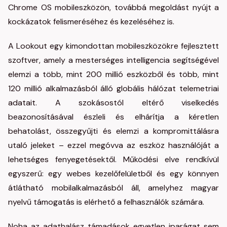
Chrome OS mobileszközön, továbbá megoldást nyújt a
kockázatok felismeréséhez és kezeléséhez is.
A Lookout egy kimondottan mobileszközökre fejlesztett
szoftver, amely a mesterséges intelligencia segítségével
elemzi a több, mint 200 millió eszközből és több, mint
120 millió alkalmazásból álló globális hálózat telemetriai
adatait. A szokásostól eltérő viselkedés
beazonosításával észleli és elhárítja a kéretlen
behatolást, összegyűjti és elemzi a kompromittálásra
utaló jeleket – ezzel megóvva az eszköz használóját a
lehetséges fenyegetésektől. Működési elve rendkívül
egyszerű: egy webes kezelőfelületből és egy könnyen
átlátható mobilalkalmazásból áll, amelyhez magyar
nyelvű támogatás is elérhető a felhasználók számára.
Noha az adathalász támadások egyetlen iparágat sem