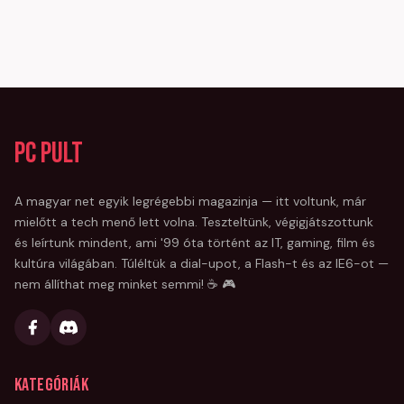
PC Pult
A magyar net egyik legrégebbi magazinja — itt voltunk, már
mielőtt a tech menő lett volna. Teszteltünk, végigjátszottunk
és leírtunk mindent, ami '99 óta történt az IT, gaming, film és
kultúra világában. Túléltük a dial-upot, a Flash-t és az IE6-ot —
nem állíthat meg minket semmi! ☕ 🎮
Kategóriák