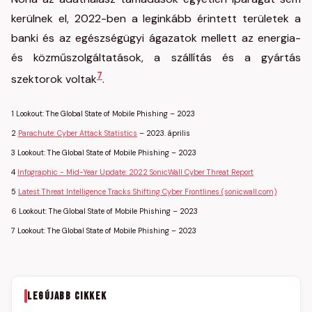
kerülnek el, 2022-ben a leginkább érintett területek a
banki és az egészségügyi ágazatok mellett az energia-
és közműszolgáltatások, a szállítás és a gyártás
7
szektorok voltak
.
1
Lookout: The Global State of Mobile Phishing – 2023
2
Parachute: Cyber Attack Statistics
– 2023. április
3
Lookout: The Global State of Mobile Phishing – 2023
4
Infographic - Mid-Year Update: 2022 SonicWall Cyber Threat Report
5
Latest Threat Intelligence Tracks Shifting Cyber Frontlines (sonicwall.com)
6
Lookout: The Global State of Mobile Phishing – 2023
7
Lookout: The Global State of Mobile Phishing – 2023
LEGÚJABB CIKKEK