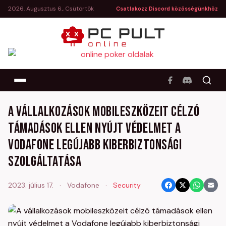
2026. Augusztus 6., Csütörtök
Csatlakozz Discord közösségünkhöz
A vállalkozások mobileszközeit célzó
támadások ellen nyújt védelmet a
Vodafone legújabb kiberbiztonsági
szolgáltatása
2023. július 17.
·
Vodafone
·
Security