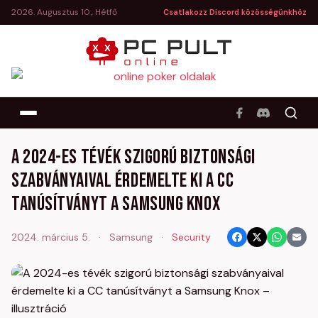
2026. Augusztus 10., Hétfő
Csatlakozz Discord közösségünkhöz
A 2024-es tévék szigorú biztonsági
szabványaival érdemelte ki a CC
tanúsítványt a Samsung Knox
2024. március 5.
·
Samsung
·
Security