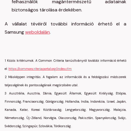
felhasználók magántermészetű adatainak
biztonságos tárolása érdekében.
A vállalat tévéiről további információ érhető el a
Samsung
weboldalán
.
1
Közös kritériumok. A Common Criteria tanúsítványról további információ érhető
el:
https://commoncriteriaportal.org/index.cfm
2
Másképpen integritás. A fogalom az információk és a feldolgozási módszerek
teljességének és pontosságának megőrzésére utal.
3
Ausztrália, Ausztria, Dánia, Egyesült Államok, Egyesült Királyság, Etiópia,
Finnország, Franciaország, Görögország, Hollandia, India, Indonézia, Izrael, Japán,
Kanada, Katar, Koreai Köztársaság, Lengyelország, Magyarország, Malajzia,
Németország, Új-Zéland, Norvégia, Olaszország, Pakisztán, Spanyolország, Svájc,
Svédország, Szingapúr, Szlovákia, Törökország.