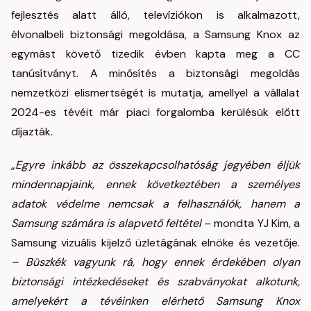
fejlesztés alatt álló, televíziókon is alkalmazott,
élvonalbeli biztonsági megoldása, a Samsung Knox az
egymást követő tizedik évben kapta meg a CC
tanúsítványt. A minősítés a biztonsági megoldás
nemzetközi elismertségét is mutatja, amellyel a vállalat
2024-es tévéit már piaci forgalomba kerülésük előtt
díjazták.
„Egyre inkább az összekapcsolhatóság jegyében éljük
mindennapjaink, ennek következtében a személyes
adatok védelme nemcsak a felhasználók, hanem a
Samsung számára is alapvető feltétel
– mondta YJ Kim, a
Samsung vizuális kijelző üzletágának elnöke és vezetője.
– Büszkék vagyunk rá, hogy ennek érdekében olyan
biztonsági intézkedéseket és szabványokat alkotunk,
amelyekért a tévéinken elérhető Samsung Knox