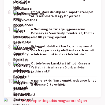
6
Ember Márk darabjában kapott szerepet
az Erkel Fesztivál egyik nyertese
7
A Samsung bemutatja újgenerációs
Odyssey és ViewFinity monitoriait, köztük
első 6K gaming kijelzőit
8
Új taggal bővült a KiberPajzs program: A
One Magyarország elsőként csatlakozott
a telekommunikációs vállalatok közül
9
Öt telefonos karaktert állított össze a
Yettel: mit árulnak el rólunk a hívási
szokásaink?
10
A gamerek és filmrajongók kedvence lehet
a Hisense új televíziója