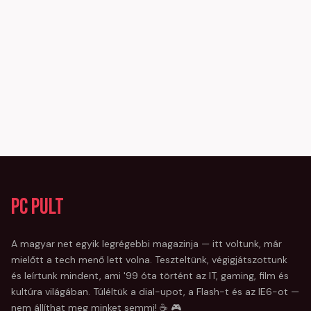
PC Pult
A magyar net egyik legrégebbi magazinja — itt voltunk, már
mielőtt a tech menő lett volna. Teszteltünk, végigjátszottunk
és leírtunk mindent, ami '99 óta történt az IT, gaming, film és
kultúra világában. Túléltük a dial-upot, a Flash-t és az IE6-ot —
nem állíthat meg minket semmi! ☕ 🎮