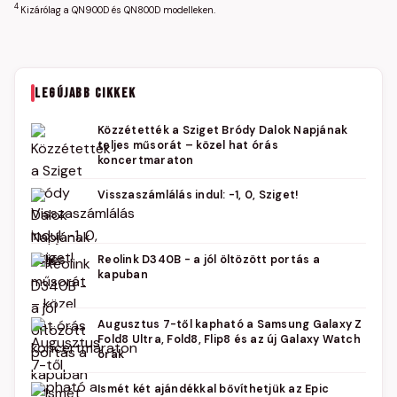
4
Kizárólag a QN900D és QN800D modelleken.
LEGÚJABB CIKKEK
Közzétették a Sziget Bródy Dalok Napjának
teljes műsorát – közel hat órás
koncertmaraton
Visszaszámlálás indul: -1, 0, Sziget!
Reolink D340B - a jól öltözött portás a
kapuban
Augusztus 7-től kapható a Samsung Galaxy Z
Fold8 Ultra, Fold8, Flip8 és az új Galaxy Watch
órák
Ismét két ajándékkal bővíthetjük az Epic