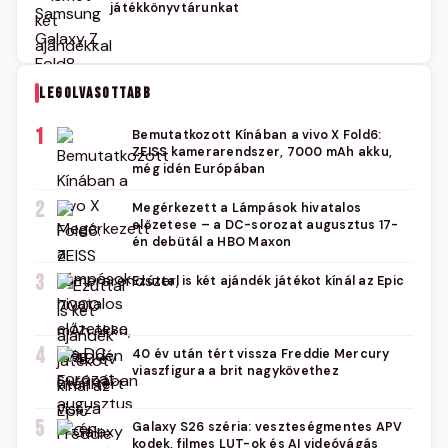
játékkönyvtárunkat
LEGOLVASOTTABB
1
Bemutatkozott Kínában a vivo X Fold6:
ZEISS kamerarendszer, 7000 mAh akku,
még idén Európában
2
Megérkezett a Lámpások hivatalos
előzetese – a DC-sorozat augusztus 17-
én debütál a HBO Maxon
3
Ezúttal is két ajándék játékot kínál az Epic
4
40 év után tért vissza Freddie Mercury
viaszfigura a brit nagykövethez
5
Galaxy S26 széria: veszteségmentes APV
kodek, filmes LUT-ok és AI videóvágás