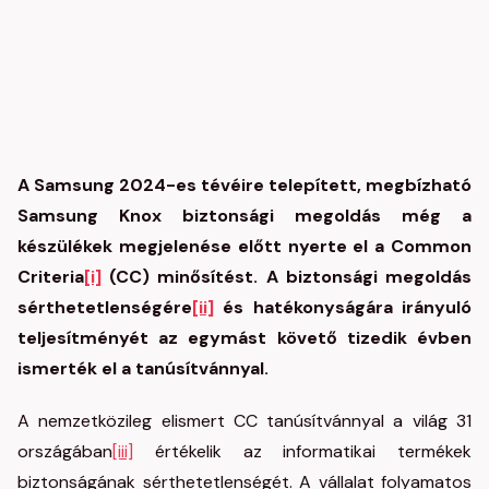
A Samsung 2024-es tévéire telepített, megbízható
Samsung Knox biztonsági megoldás még a
készülékek megjelenése előtt nyerte el a Common
Criteria
[i]
(CC) minősítést. A biztonsági megoldás
sérthetetlenségére
[ii]
és hatékonyságára irányuló
teljesítményét az egymást követő tizedik évben
ismerték el a tanúsítvánnyal.
A nemzetközileg elismert CC tanúsítvánnyal a világ 31
országában
[iii]
értékelik az informatikai termékek
biztonságának sérthetetlenségét. A vállalat folyamatos